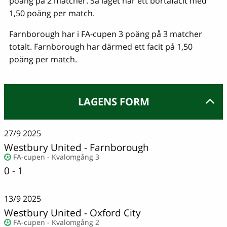
poäng på 2 matcher. Så laget har ett bortafacit med
1,50 poäng per match.
Farnborough har i FA-cupen 3 poäng på 3 matcher
totalt. Farnborough har därmed ett facit på 1,50
poäng per match.
LAGENS FORM
27/9
2025
Westbury United
-
Farnborough
FA-cupen - Kvalomgång 3
0 - 1
13/9
2025
Westbury United
-
Oxford City
FA-cupen - Kvalomgång 2