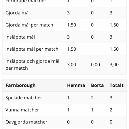
Förlorade matcher
1
0
1
Gjorda mål
3
0
3
Gjorda mål per match
1,50
0
1,50
Insläppta mål
3
0
3
Insläppta mål per match
1,50
1,50
Insläppta och gjorda mål
3,00
0,00
3,00
per match
Farnborough
Hemma
Borta
Totalt
Spelade matcher
1
2
3
Vunna matcher
1
1
2
Oavgjorda matcher
0
0
0