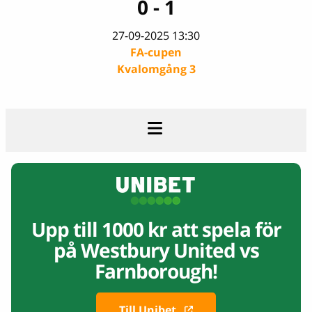
0 - 1
27-09-2025 13:30
FA-cupen
Kvalomgång 3
Upp till 1000 kr att spela för
på
Westbury United vs
Farnborough!
Till Unibet