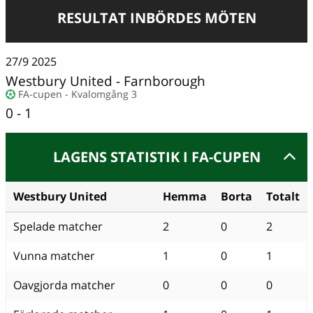
RESULTAT INBÖRDES MÖTEN
27/9
2025
Westbury United
-
Farnborough
FA-cupen - Kvalomgång 3
0 - 1
LAGENS STATISTIK I FA-CUPEN
Westbury United
Hemma
Borta
Totalt
Spelade matcher
2
0
2
Vunna matcher
1
0
1
Oavgjorda matcher
0
0
0