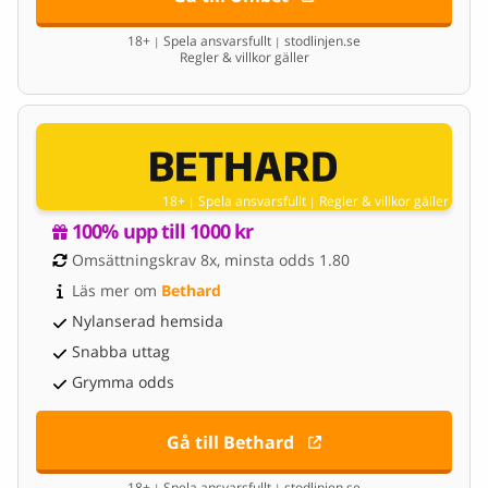
18+
Spela ansvarsfullt
stodlinjen.se
|
|
Regler & villkor gäller
18+
Spela ansvarsfullt
Regler & villkor gäller
|
|
100% upp till 1000 kr
Omsättningskrav 8x, minsta odds 1.80
Läs mer om 
Bethard
Nylanserad hemsida
Snabba uttag
Grymma odds
Gå till Bethard
18+
Spela ansvarsfullt
stodlinjen.se