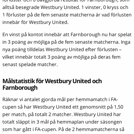
alltså besegrade Westbury United. 1 vinster, 0 kryss och
1 förluster på de fem senaste matcherna är vad förlusten
innebär för Westbury United.
En vinst på kontot innebär att Farnborough nu har spelat
in 3 poäng av möjliga på de fem senaste matcherna. Inga
nya poäng tilldelas Westbury United efter förlusten –
vilket innebär totalt 3 poäng av möjliga på deras fem
senast spelade matcher.
Målstatistik för Westbury United och
Farnborough
Räknar vi antalet gjorda mål per hemmamatch i FA-
cupen så har Westbury United ett genomsnitt på 1,50
per match, på totalt 2 matcher. Westbury United har
totalt släppt in 3 mål på hemmaplan under säsongen
som har gått i FA-cupen. På de 2 hemmamatcherna så