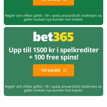
Regler och villkor gäller, 18+, spela ansvarsfullt stodlinjen.se,
gäller endast nya kunder hos Unibet.
Upp till 1500 kr i spelkrediter
+ 100 free spins!
Till bet365
Regler och villkor gäller, 18+, spela ansvarsfullt stodlinjen.se,
gäller endast nya kunder hos Expekt.