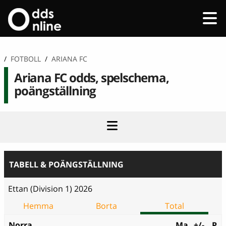
/
FOTBOLL
/
ARIANA FC
Ariana FC odds, spelschema,
poängställning
TABELL & POÄNGSTÄLLNING
Ettan (Division 1) 2026
Hemma
Borta
Total
Norra
Ma
+/-
P