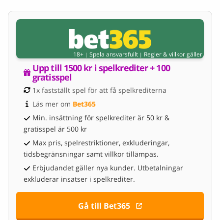
18+
Spela ansvarsfullt
Regler & villkor gäller
|
|
Upp till 1500 kr i spelkrediter + 100 
gratisspel
1x fastställt spel för att få spelkrediterna
Läs mer om 
Bet365
Min. insättning för spelkrediter är 50 kr &
gratisspel är 500 kr
Max pris, spelrestriktioner, exkluderingar,
tidsbegränsningar samt villkor tillämpas.
Erbjudandet gäller nya kunder. Utbetalningar
exkluderar insatser i spelkrediter.
Gå till Bet365