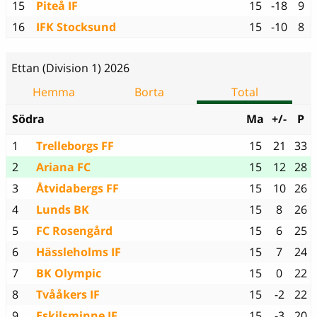
15
Piteå IF
15
-18
9
16
IFK Stocksund
15
-10
8
Ettan (Division 1) 2026
Hemma
Borta
Total
Södra
Ma
+/-
P
1
Trelleborgs FF
15
21
33
2
Ariana FC
15
12
28
3
Åtvidabergs FF
15
10
26
4
Lunds BK
15
8
26
5
FC Rosengård
15
6
25
6
Hässleholms IF
15
7
24
7
BK Olympic
15
0
22
8
Tvååkers IF
15
-2
22
9
Eskilsminne IF
15
-3
20