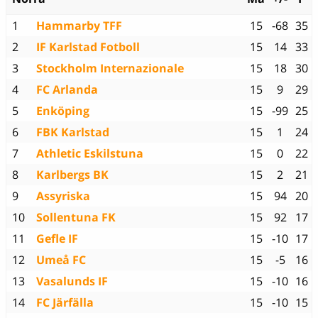
1
Hammarby TFF
15
-68
35
2
IF Karlstad Fotboll
15
14
33
3
Stockholm Internazionale
15
18
30
4
FC Arlanda
15
9
29
5
Enköping
15
-99
25
6
FBK Karlstad
15
1
24
7
Athletic Eskilstuna
15
0
22
8
Karlbergs BK
15
2
21
9
Assyriska
15
94
20
10
Sollentuna FK
15
92
17
11
Gefle IF
15
-10
17
12
Umeå FC
15
-5
16
13
Vasalunds IF
15
-10
16
14
FC Järfälla
15
-10
15