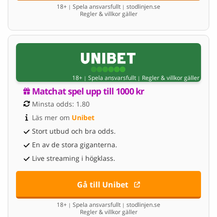
18+
Spela ansvarsfullt
stodlinjen.se
|
|
Regler & villkor gäller
18+
Spela ansvarsfullt
Regler & villkor gäller
|
|
Matchat spel upp till 1000 kr
Minsta odds: 1.80
Läs mer om 
Unibet
Stort utbud och bra odds.
En av de stora giganterna.
Live streaming i högklass.
Gå till Unibet
18+
Spela ansvarsfullt
stodlinjen.se
|
|
Regler & villkor gäller