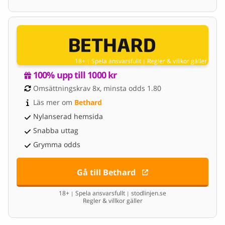
18+
Spela ansvarsfullt
Regler & villkor gäller
|
|
100% upp till 1000 kr
Omsättningskrav 8x, minsta odds 1.80
Läs mer om 
Bethard
Nylanserad hemsida
Snabba uttag
Grymma odds
Gå till Bethard
18+
Spela ansvarsfullt
stodlinjen.se
|
|
Regler & villkor gäller