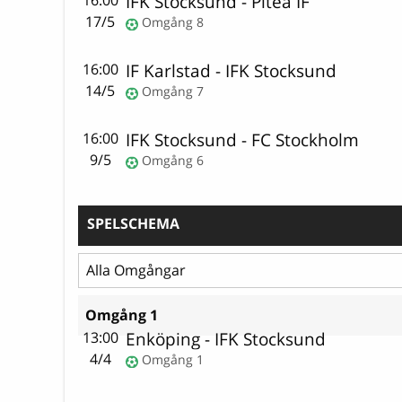
IFK Stocksund
-
Piteå IF
16:00
17/5
Omgång 8
IF Karlstad
-
IFK Stocksund
16:00
14/5
Omgång 7
IFK Stocksund
-
FC Stockholm
16:00
9/5
Omgång 6
SPELSCHEMA
Omgång 1
Enköping
-
IFK Stocksund
13:00
4/4
Omgång 1