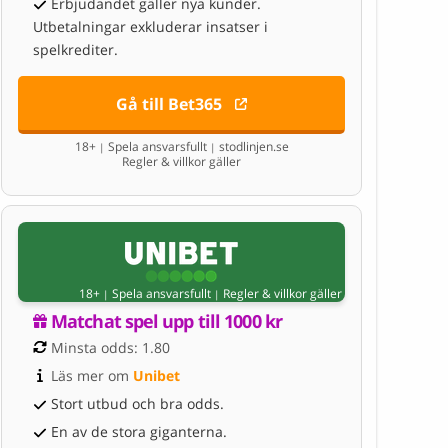
Erbjudandet gäller nya kunder.
Utbetalningar exkluderar insatser i
spelkrediter.
Gå till Bet365
18+
Spela ansvarsfullt
stodlinjen.se
|
|
Regler & villkor gäller
18+
Spela ansvarsfullt
Regler & villkor gäller
|
|
Matchat spel upp till 1000 kr
Minsta odds: 1.80
Läs mer om 
Unibet
Stort utbud och bra odds.
En av de stora giganterna.