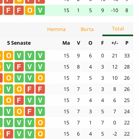
15
1
5
9
-10
8
Total
Hemma
Borta
5 Senaste
Ma
V
O
F
+/-
P
15
9
6
0
21
33
15
8
4
3
12
28
15
7
5
3
10
26
15
7
5
3
8
26
15
7
4
4
6
25
15
7
3
5
7
24
15
7
1
7
0
22
15
6
4
5
-2
22