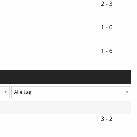
2 - 3
1 - 0
1 - 6
3 - 2