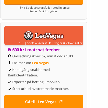
18+
Spela ansvarsfullt
stodlinjen.se
|
|
Regler & villkor gäller
18+
Spela ansvarsfullt
Regler & villkor gäller
|
|
600 kr i matchat freebet
Omsättningskrav: 6x, minst odds 1.80
Läs mer om 
Leo Vegas
Kom igång snabbt med
Bankidentifikation.
Experter på betting i mobilen.
Stort utbud av streamade matcher.
Gå till Leo Vegas