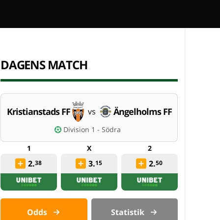
DAGENS MATCH
Kristianstads FF
Ängelholms FF
vs
Division 1 - Södra
2.
3.
2.
38
15
50
Odds
Statistik