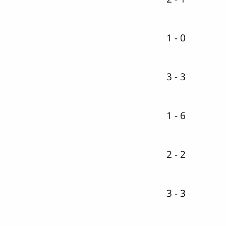
1 - 0
3 - 3
1 - 6
2 - 2
3 - 3