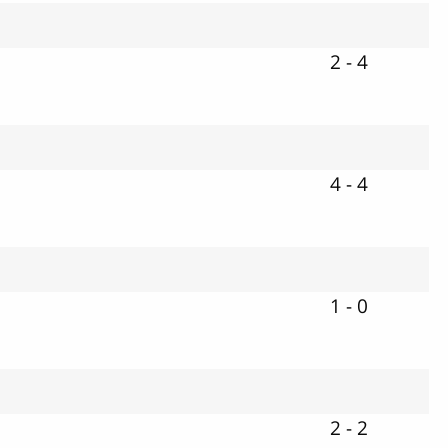
2 - 4
4 - 4
1 - 0
2 - 2