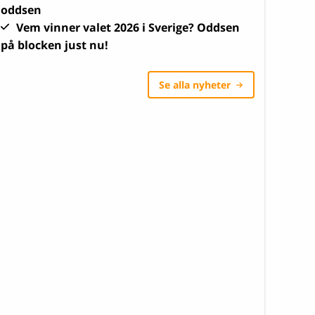
oddsen
Vem vinner valet 2026 i Sverige? Oddsen
på blocken just nu!
Se alla nyheter