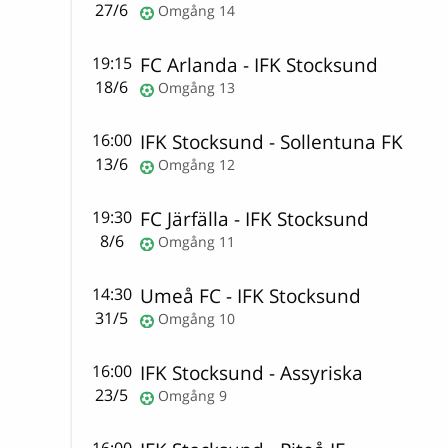
27/6
Omgång 14
FC Arlanda
-
IFK Stocksund
19:15
18/6
Omgång 13
IFK Stocksund
-
Sollentuna FK
16:00
13/6
Omgång 12
FC Järfälla
-
IFK Stocksund
19:30
8/6
Omgång 11
Umeå FC
-
IFK Stocksund
14:30
31/5
Omgång 10
IFK Stocksund
-
Assyriska
16:00
23/5
Omgång 9