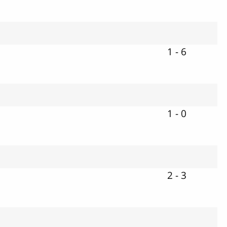
1 - 6
1 - 0
2 - 3