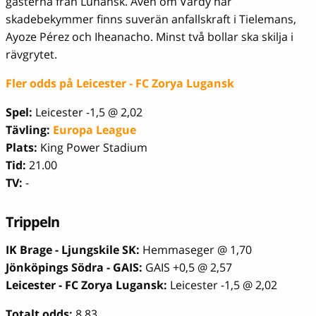
gästerna från Luhansk. Även om Vardy har
skadebekymmer finns suverän anfallskraft i Tielemans,
Ayoze Pérez och Iheanacho. Minst två bollar ska skilja i
rävgrytet.
Fler odds på Leicester - FC Zorya Lugansk
Spel:
Leicester -1,5 @ 2,02
Tävling:
Europa League
Plats:
King Power Stadium
Tid:
21.00
TV:
-
Trippeln
IK Brage - Ljungskile SK:
Hemmaseger @ 1,70
Jönköpings Södra - GAIS:
GAIS +0,5 @ 2,57
Leicester - FC Zorya Lugansk:
Leicester -1,5 @ 2,02
Totalt odds:
8,83