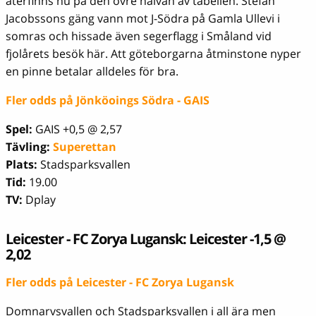
återfinns nu på den övre halvan av tabellen. Stefan
Jacobssons gäng vann mot J-Södra på Gamla Ullevi i
somras och hissade även segerflagg i Småland vid
fjolårets besök här. Att göteborgarna åtminstone nyper
en pinne betalar alldeles för bra.
Fler odds på Jönköoings Södra - GAIS
Spel:
GAIS +0,5 @ 2,57
Tävling:
Superettan
Plats:
Stadsparksvallen
Tid:
19.00
TV:
Dplay
Leicester - FC Zorya Lugansk: Leicester -1,5 @
2,02
Fler odds på Leicester - FC Zorya Lugansk
Domnarvsvallen och Stadsparksvallen i all ära men