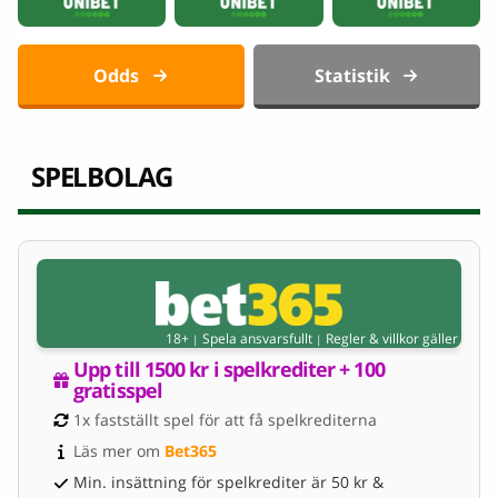
Odds
Statistik
SPELBOLAG
18+
Spela ansvarsfullt
Regler & villkor gäller
|
|
Upp till 1500 kr i spelkrediter + 100 
gratisspel
1x fastställt spel för att få spelkrediterna
Läs mer om 
Bet365
Min. insättning för spelkrediter är 50 kr &