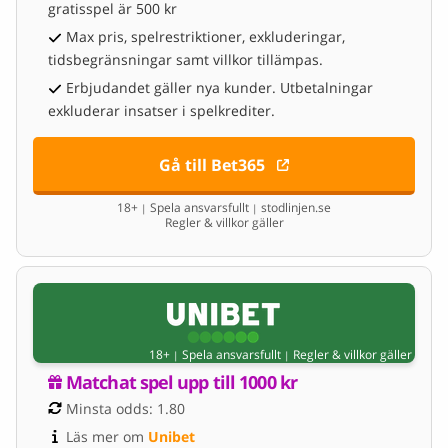
gratisspel är 500 kr
Max pris, spelrestriktioner, exkluderingar,
tidsbegränsningar samt villkor tillämpas.
Erbjudandet gäller nya kunder. Utbetalningar
exkluderar insatser i spelkrediter.
Gå till Bet365
18+
Spela ansvarsfullt
stodlinjen.se
|
|
Regler & villkor gäller
18+
Spela ansvarsfullt
Regler & villkor gäller
|
|
Matchat spel upp till 1000 kr
Minsta odds: 1.80
Läs mer om 
Unibet