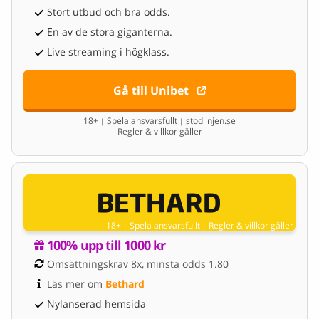
Stort utbud och bra odds.
En av de stora giganterna.
Live streaming i högklass.
Gå till Unibet
18+
Spela ansvarsfullt
stodlinjen.se
|
|
Regler & villkor gäller
18+
Spela ansvarsfullt
Regler & villkor gäller
|
|
100% upp till 1000 kr
Omsättningskrav 8x, minsta odds 1.80
Läs mer om 
Bethard
Nylanserad hemsida