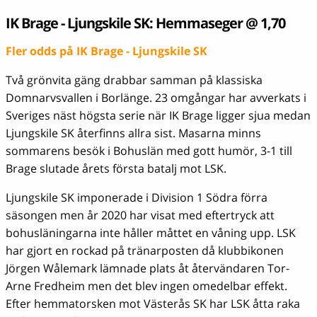
IK Brage - Ljungskile SK: Hemmaseger @ 1,70
Fler odds på IK Brage - Ljungskile SK
Två grönvita gäng drabbar samman på klassiska
Domnarvsvallen i Borlänge. 23 omgångar har avverkats i
Sveriges näst högsta serie när IK Brage ligger sjua medan
Ljungskile SK återfinns allra sist. Masarna minns
sommarens besök i Bohuslän med gott humör, 3-1 till
Brage slutade årets första batalj mot LSK.
Ljungskile SK imponerade i Division 1 Södra förra
säsongen men år 2020 har visat med eftertryck att
bohusläningarna inte håller måttet en våning upp. LSK
har gjort en rockad på tränarposten då klubbikonen
Jörgen Wålemark lämnade plats åt återvändaren Tor-
Arne Fredheim men det blev ingen omedelbar effekt.
Efter hemmatorsken mot Västerås SK har LSK åtta raka