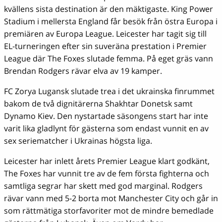
kvällens sista destination är den mäktigaste. King Power
Stadium i mellersta England får besök från östra Europa i
premiären av Europa League. Leicester har tagit sig till
EL-turneringen efter sin suveräna prestation i Premier
League där The Foxes slutade femma. På eget gräs vann
Brendan Rodgers rävar elva av 19 kamper.
FC Zorya Lugansk slutade trea i det ukrainska finrummet
bakom de två dignitärerna Shakhtar Donetsk samt
Dynamo Kiev. Den nystartade säsongens start har inte
varit lika gladlynt för gästerna som endast vunnit en av
sex seriematcher i Ukrainas högsta liga.
Leicester har inlett årets Premier League klart godkänt,
The Foxes har vunnit tre av de fem första fighterna och
samtliga segrar har skett med god marginal. Rodgers
rävar vann med 5-2 borta mot Manchester City och går in
som rättmätiga storfavoriter mot de mindre bemedlade