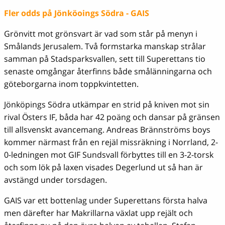
Fler odds på Jönköoings Södra - GAIS
Grönvitt mot grönsvart är vad som står på menyn i
Smålands Jerusalem. Två formstarka manskap strålar
samman på Stadsparksvallen, sett till Superettans tio
senaste omgångar återfinns både smålänningarna och
göteborgarna inom toppkvintetten.
Jönköpings Södra utkämpar en strid på kniven mot sin
rival Östers IF, båda har 42 poäng och dansar på gränsen
till allsvenskt avancemang. Andreas Brännströms boys
kommer närmast från en rejäl missräkning i Norrland, 2-
0-ledningen mot GIF Sundsvall förbyttes till en 3-2-torsk
och som lök på laxen visades Degerlund ut så han är
avstängd under torsdagen.
GAIS var ett bottenlag under Superettans första halva
men därefter har Makrillarna växlat upp rejält och