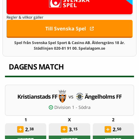
Regler & villkor gäller
Till Svenska Spel
Spel från Svenska Spel Sport & Casino AB. Åldersgräns 18 år.
Stödlinjen 020-81 91 00. Spelalagom.se
DAGENS MATCH
Kristianstads FF
Ängelholms FF
vs
Division 1 - Södra
2.
3.
2.
38
15
50