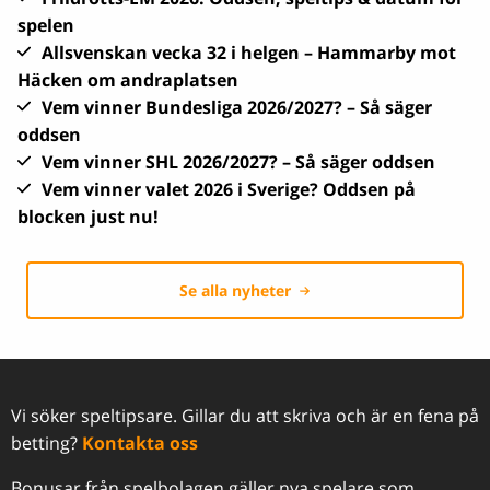
spelen
Allsvenskan vecka 32 i helgen – Hammarby mot
Häcken om andraplatsen
Vem vinner Bundesliga 2026/2027? – Så säger
oddsen
Vem vinner SHL 2026/2027? – Så säger oddsen
Vem vinner valet 2026 i Sverige? Oddsen på
blocken just nu!
Se alla nyheter
Vi söker speltipsare. Gillar du att skriva och är en fena på
betting?
Kontakta oss
Bonusar från spelbolagen gäller nya spelare som