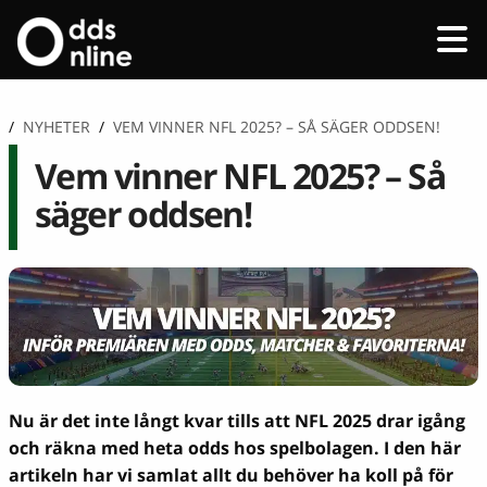
/
NYHETER
/
VEM VINNER NFL 2025? – SÅ SÄGER ODDSEN!
Vem vinner NFL 2025? – Så
säger oddsen!
Nu är det inte långt kvar tills att NFL 2025 drar igång
och räkna med heta odds hos spelbolagen. I den här
artikeln har vi samlat allt du behöver ha koll på för