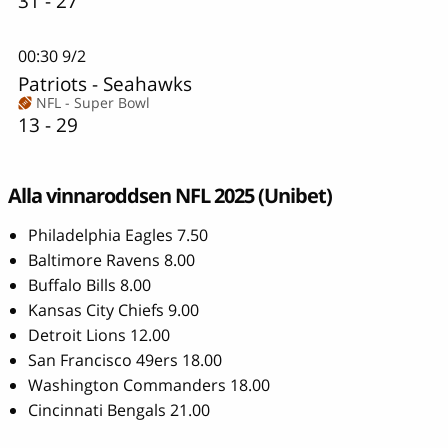
31 - 27
00:30
9/2
Patriots
-
Seahawks
NFL - Super Bowl
13 - 29
Alla vinnaroddsen NFL 2025 (Unibet)
Philadelphia Eagles 7.50
Baltimore Ravens 8.00
Buffalo Bills 8.00
Kansas City Chiefs 9.00
Detroit Lions 12.00
San Francisco 49ers 18.00
Washington Commanders 18.00
Cincinnati Bengals 21.00