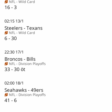
NFL - Wild Card
16 - 3
02:15
13/1
Steelers
-
Texans
NFL - Wild Card
6 - 30
22:30
17/1
Broncos
-
Bills
NFL - Division Playoffs
33 - 30 öt
02:00
18/1
Seahawks
-
49ers
NFL - Division Playoffs
41 - 6