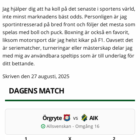
Jag hjälper dig att ha koll på det senaste i sportens värld,
inte minst marknadens bäst odds. Personligen är jag
sportintresserad på bred front och följer det mesta som
spelas med boll och puck. Boxning är också en favorit,
liksom motorsport där jag helst kikar på F1. Oavsett det
är seriematcher, turneringar eller mästerskap delar jag
med mig av användbara speltips som är till underlag för
ditt bettande.
Skriven den 27 augusti, 2025
DAGENS MATCH
Örgryte
AIK
vs
Allsvenskan - Omgång 16