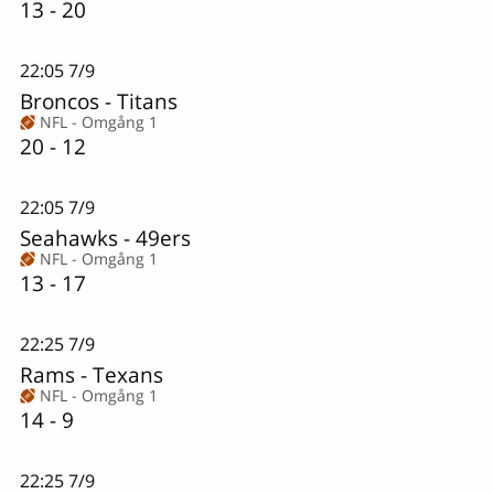
13 - 20
22:05
7/9
Broncos
-
Titans
NFL - Omgång 1
20 - 12
22:05
7/9
Seahawks
-
49ers
NFL - Omgång 1
13 - 17
22:25
7/9
Rams
-
Texans
NFL - Omgång 1
14 - 9
22:25
7/9