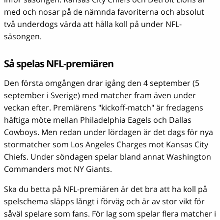
med och nosar på de nämnda favoriterna och absolut
två underdogs värda att hålla koll på under NFL-
säsongen.
Så spelas NFL-premiären
Den första omgången drar igång den 4 september (5
september i Sverige) med matcher fram även under
veckan efter. Premiärens "kickoff-match" är fredagens
häftiga möte mellan Philadelphia Eagels och Dallas
Cowboys. Men redan under lördagen är det dags för nya
stormatcher som Los Angeles Charges mot Kansas City
Chiefs. Under söndagen spelar bland annat Washington
Commanders mot NY Giants.
Ska du betta på NFL-premiären är det bra att ha koll på
spelschema släpps långt i förväg och är av stor vikt för
såväl spelare som fans. För lag som spelar flera matcher i