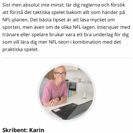
Sist men absolut inte minst; lär dig reglerna och försök
att förstå det taktiska spelet bakom allt som händer på
NFL-planen. Det bästa tipset är att läsa mycket om
sporten, men även om de olika NFL-lagen. Intervjuer med
tränare eller spelare brukar vara ett bra underlag för dig
som vill lära dig mer NFL-teori i kombination med det
praktiska spelet.
Skribent:
Karin