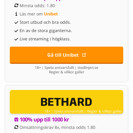
Minsta odds: 1.80
Läs mer om 
Unibet
Stort utbud och bra odds.
En av de stora giganterna.
Live streaming i högklass.
Gå till Unibet
18+
Spela ansvarsfullt
stodlinjen.se
|
|
Regler & villkor gäller
18+
Spela ansvarsfullt
Regler & villkor gäller
|
|
100% upp till 1000 kr
Omsättningskrav 8x, minsta odds 1.80