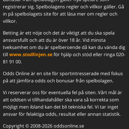
registrerar sig. Spelbolagens regler och villkor gäller. Gå
in på spelbolagets site för att läsa mer om regler och
villkor.
Betting är ett nöje och det är viktigt att du ska spela
ansvarsfullt och att du är över 18 år. Vid minsta
tveksamhet om du är spelberoende då kan du vända dig
till
www.stodlinjen.se
för hjälp och stöd eller ringa 020-
81 91 00.
Odds Online är en site för sportintresserade med fokus
på att jämföra odds och bonusar från spelbolagen.
Vi reserverar oss för eventuella fel på siten. Vårt mål är
att oddsen vi tillhandahåller ska vara så korrekta som
möjligt men ibland kan det bli tekniska fel. Vi tar inget
ansvar för felaktiga odds, resultat eller annan statistik.
Copyright © 2008-2026 oddsonline.se