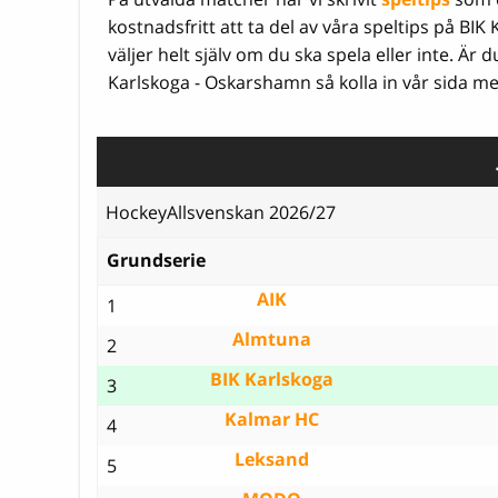
kostnadsfritt att ta del av våra speltips på BI
väljer helt själv om du ska spela eller inte. Är
Karlskoga - Oskarshamn så kolla in vår sida me
HockeyAllsvenskan 2026/27
Grundserie
AIK
1
Almtuna
2
BIK Karlskoga
3
Kalmar HC
4
Leksand
5