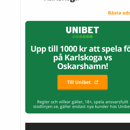
Bästa od
Upp till 1000 kr att spela f
på
Karlskoga vs
Oskarshamn!
Till Unibet
Regler och villkor gäller, 18+, spela ansvarsfullt
stodlinjen.se, gäller endast nya kunder hos Unibe