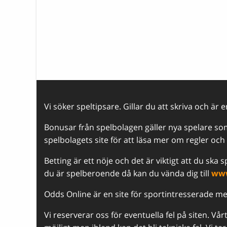
Vi söker speltipsare. Gillar du att skriva och är 
Bonusar från spelbolagen gäller nya spelare som 
spelbolagets site för att läsa mer om regler och v
Betting är ett nöje och det är viktigt att du ska
du är spelberoende då kan du vända dig till
www
Odds Online är en site för sportintresserade m
Vi reserverar oss för eventuella fel på siten. Vå