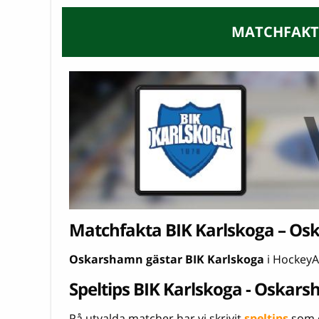
MATCHFAKT
Matchfakta BIK Karlskoga – Os
Oskarshamn gästar BIK Karlskoga
i HockeyA
Speltips BIK Karlskoga - Oskar
På utvalda matcher har vi skrivit
speltips
som du