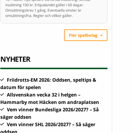
insättning 100 kr. Erbjudandet gäller i 60 dagar.
Omsättningskrav 1 gång. Eventuella vinster är
omsättningsfria. Regler och villkor gäller.
Fler spelbolag
NYHETER
Friidrotts-EM 2026: Oddsen, speltips &
datum för spelen
Allsvenskan vecka 32 i helgen –
Hammarby mot Häcken om andraplatsen
Vem vinner Bundesliga 2026/2027? – Så
säger oddsen
Vem vinner SHL 2026/2027? – Så säger
oddsen