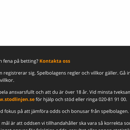
en fena på betting?
Kontakta oss
registrerar sig. Spelbolagens regler och villkor gäller. Gå i
illkor.
 spela ansvarsfullt och att du är över 18 år. Vid minsta tvek
.stodlinjen.se
för hjälp och stöd eller ringa 020-81 91 00.
ed fokus på att jämföra odds och bonusar från spelbolagen.
rt mål är att oddsen vi tillhandahåller ska vara så korrekta s