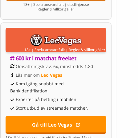
18+
Spela ansvarsfullt
stodlinjen.se
|
|
Regler & villkor gäller
18+
Spela ansvarsfullt
Regler & villkor gäller
|
|
600 kr i matchat freebet
Omsättningskrav: 6x, minst odds 1.80
Läs mer om 
Leo Vegas
Kom igång snabbt med
Bankidentifikation.
Experter på betting i mobilen.
Stort utbud av streamade matcher.
Gå till Leo Vegas
18+. Gäller nya spelare vid första insättning. Minsta