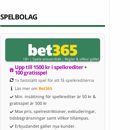
SPELBOLAG
18+
Spela ansvarsfullt
Regler & villkor gäller
|
|
Upp till 1500 kr i spelkrediter + 
100 gratisspel
1x fastställt spel för att få spelkrediterna
Läs mer om 
Bet365
Min. insättning för spelkrediter är 50 kr &
gratisspel är 500 kr
Max pris, spelrestriktioner, exkluderingar,
tidsbegränsningar samt villkor tillämpas.
Erbjudandet gäller nya kunder.