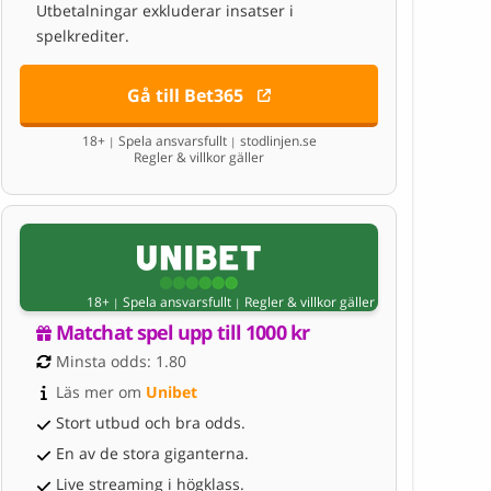
Utbetalningar exkluderar insatser i
spelkrediter.
Gå till Bet365
18+
Spela ansvarsfullt
stodlinjen.se
|
|
Regler & villkor gäller
18+
Spela ansvarsfullt
Regler & villkor gäller
|
|
Matchat spel upp till 1000 kr
Minsta odds: 1.80
Läs mer om 
Unibet
Stort utbud och bra odds.
En av de stora giganterna.
Live streaming i högklass.