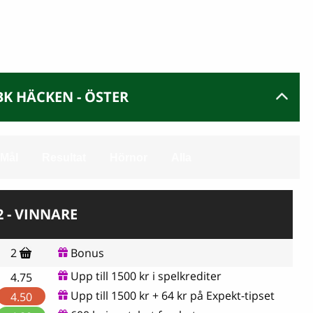
K HÄCKEN - ÖSTER
Mål
Resultat
Hörnor
Alla
2 - VINNARE
2
Bonus
Upp till 1500 kr i spelkrediter
4.75
Upp till 1500 kr + 64 kr på Expekt-tipset
4.50