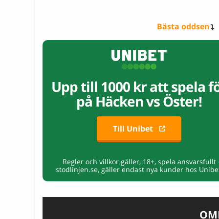
Bästa oddsen
Upp till 1000 kr att spela f
på
Häcken vs Öster!
Till Unibet
Regler och villkor gäller, 18+, spela ansvarsfullt
stodlinjen.se, gäller endast nya kunder hos Unibe
OM