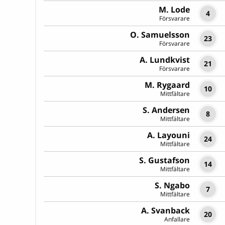
M. Lode
4
Försvarare
O. Samuelsson
23
Försvarare
A. Lundkvist
21
Försvarare
M. Rygaard
10
Mittfältare
S. Andersen
8
Mittfältare
A. Layouni
24
Mittfältare
S. Gustafson
14
Mittfältare
S. Ngabo
7
Mittfältare
A. Svanback
20
Anfallare