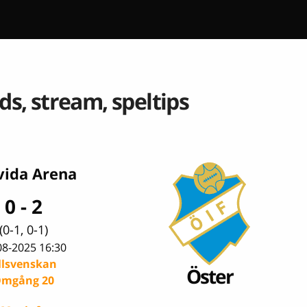
ds, stream, speltips
vida Arena
0 - 2
(0-1, 0-1)
08-2025 16:30
llsvenskan
Öster
mgång 20