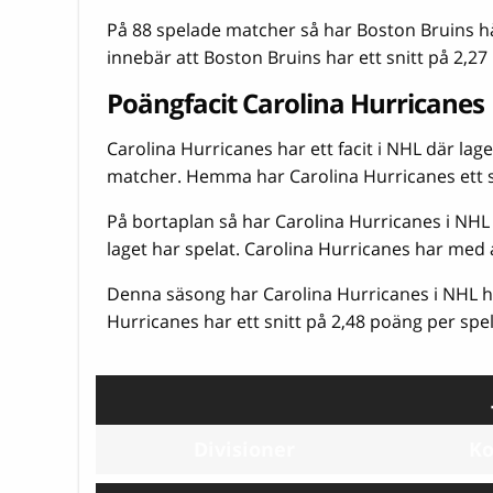
På 88 spelade matcher så har Boston Bruins h
innebär att Boston Bruins har ett snitt på 2,2
Poängfacit Carolina Hurricanes
Carolina Hurricanes har ett facit i NHL där lag
matcher. Hemma har Carolina Hurricanes ett s
På bortaplan så har Carolina Hurricanes i NH
laget har spelat. Carolina Hurricanes har med
Denna säsong har Carolina Hurricanes i NHL h
Hurricanes har ett snitt på 2,48 poäng per spe
Divisioner
Ko