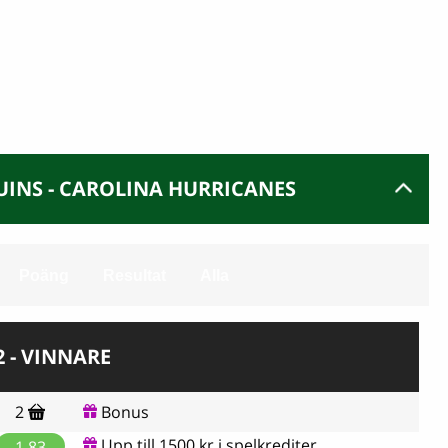
INS - CAROLINA HURRICANES
Poäng
Resultat
Alla
2 - VINNARE
2
Bonus
Upp till 1500 kr i spelkrediter
1.83