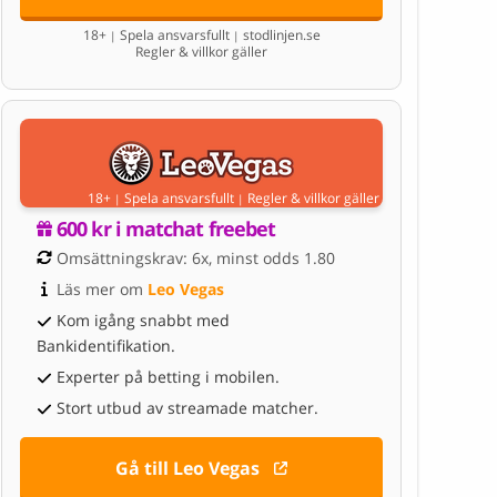
18+
Spela ansvarsfullt
stodlinjen.se
|
|
Regler & villkor gäller
18+
Spela ansvarsfullt
Regler & villkor gäller
|
|
600 kr i matchat freebet
Omsättningskrav: 6x, minst odds 1.80
Läs mer om 
Leo Vegas
Kom igång snabbt med
Bankidentifikation.
Experter på betting i mobilen.
Stort utbud av streamade matcher.
Gå till Leo Vegas