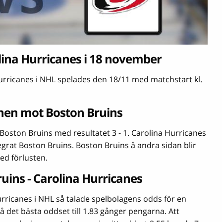
lina Hurricanes i 18 november
rricanes i NHL spelades den 18/11 med matchstart kl.
hen mot Boston Bruins
 Boston Bruins med resultatet 3 - 1. Carolina Hurricanes
segrat Boston Bruins. Boston Bruins å andra sidan blir
ed förlusten.
uins - Carolina Hurricanes
urricanes i NHL så talade spelbolagens odds för en
å det bästa oddset till 1.83 gånger pengarna. Att