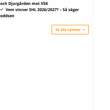
och Djurgården mot VSK
Vem vinner SHL 2026/2027? – Så säger
oddsen
Se alla nyheter