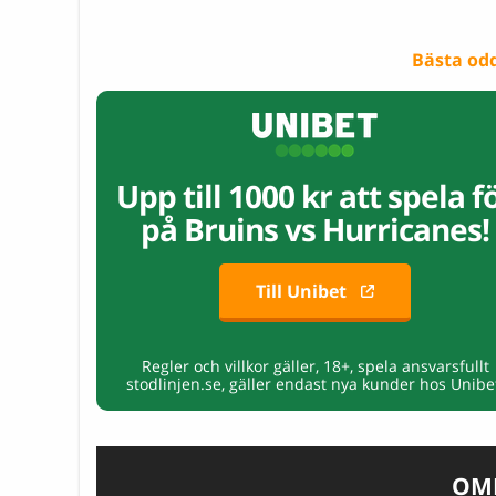
Bästa od
Upp till 1000 kr att spela f
på
Bruins vs Hurricanes!
Till Unibet
Regler och villkor gäller, 18+, spela ansvarsfullt
stodlinjen.se, gäller endast nya kunder hos Unibe
OM