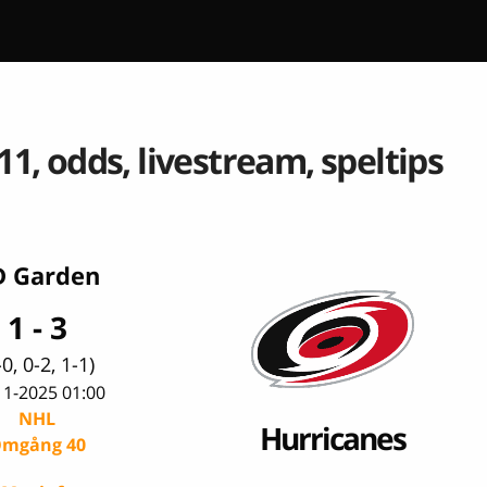
1, odds, livestream, speltips
D Garden
1 - 3
-0, 0-2, 1-1)
11-2025 01:00
NHL
Hurricanes
mgång 40