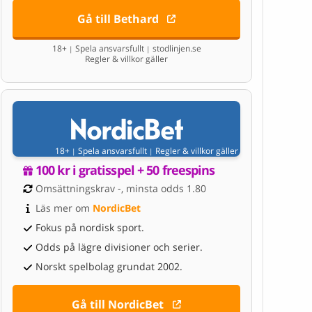
Gå till Bethard
18+
Spela ansvarsfullt
stodlinjen.se
|
|
Regler & villkor gäller
18+
Spela ansvarsfullt
Regler & villkor gäller
|
|
100 kr i gratisspel + 50 freespins
Omsättningskrav -, minsta odds 1.80
Läs mer om 
NordicBet
Fokus på nordisk sport.
Odds på lägre divisioner och serier.
Norskt spelbolag grundat 2002.
Gå till NordicBet