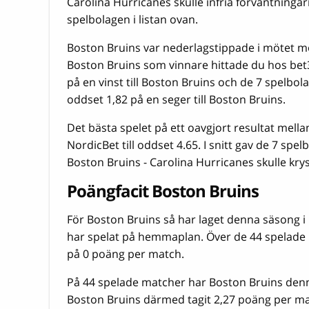
Carolina Hurricanes skulle infria förväntninga
spelbolagen i listan ovan.
Boston Bruins var nederlagstippade i mötet m
Boston Bruins som vinnare hittade du hos bet3
på en vinst till Boston Bruins och de 7 spelbo
oddset 1,82 på en seger till Boston Bruins.
Det bästa spelet på ett oavgjort resultat mell
NordicBet till oddset 4.65. I snitt gav de 7 spe
Boston Bruins - Carolina Hurricanes skulle kr
Poängfacit Boston Bruins
För Boston Bruins så har laget denna säsong 
har spelat på hemmaplan. Över de 44 spelade
på 0 poäng per match.
På 44 spelade matcher har Boston Bruins denn
Boston Bruins därmed tagit 2,27 poäng per mat