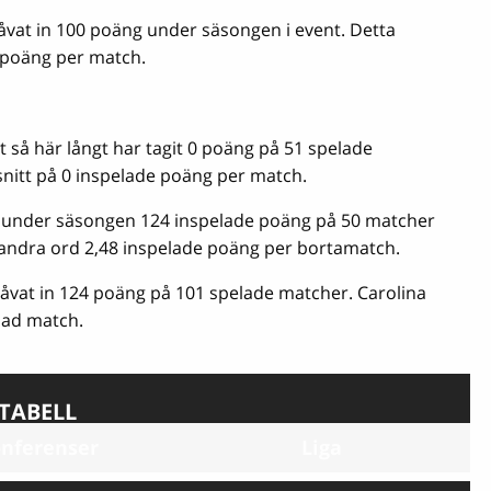
åvat in 100 poäng under säsongen i event. Detta
7 poäng per match.
et så här långt har tagit 0 poäng på 51 spelade
nitt på 0 inspelade poäng per match.
L under säsongen 124 inspelade poäng på 50 matcher
 andra ord 2,48 inspelade poäng per bortamatch.
åvat in 124 poäng på 101 spelade matcher. Carolina
lad match.
TABELL
nferenser
Liga