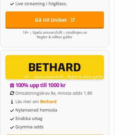
Live streaming i högklass.
Gå till Unibet
18+
Spela ansvarsfullt
stodlinjen.se
|
|
Regler & villkor gäller
18+
Spela ansvarsfullt
Regler & villkor gäller
|
|
100% upp till 1000 kr
Omsättningskrav 8x, minsta odds 1.80
Läs mer om 
Bethard
Nylanserad hemsida
Snabba uttag
Grymma odds