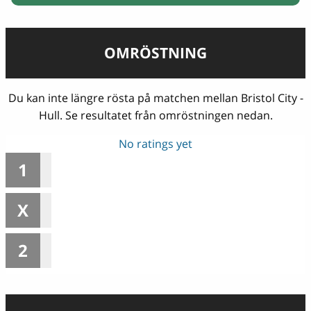
OMRÖSTNING
Du kan inte längre rösta på matchen mellan Bristol City -
Hull. Se resultatet från omröstningen nedan.
No ratings yet
1
X
2