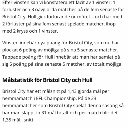
Efter vinsten kan vi konstatera ett facit av 1 vinster, 1
förluster och 3 oavgjorda matcher på de fem senaste för
Bristol City. Hull gick förlorande ur mötet – och har med
2 förluster på sina fem senast spelade matcher, ihop
med 2 kryss och 1 vinster.
Vinsten innebär nya poäng för Bristol City, som nu har
plockat 6 poäng av möjliga på sina 5 senaste matcher.
Tappade poäng för Hull innebär att man har samlat på
sig 5 poäng på sina senaste 5 matcher, av totalt möjliga.
Målstatistik för Bristol City och Hull
Bristol City har ett målsnitt på 1,43 gjorda mål per
hemmamatch i EFL Championship. På de 23
hemmamatcher som Bristol City spelat denna säsong så
har man släppt in 31 mål totalt och per match blir det
1,35 mål i snitt.