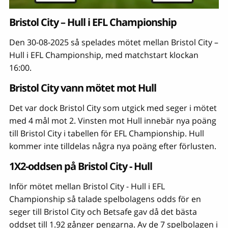
Bristol City – Hull i EFL Championship
Den 30-08-2025 så spelades mötet mellan Bristol City –
Hull i EFL Championship, med matchstart klockan
16:00.
Bristol City vann mötet mot Hull
Det var dock Bristol City som utgick med seger i mötet
med 4 mål mot 2. Vinsten mot Hull innebär nya poäng
till Bristol City i tabellen för EFL Championship. Hull
kommer inte tilldelas några nya poäng efter förlusten.
1X2-oddsen på Bristol City - Hull
Inför mötet mellan Bristol City - Hull i EFL
Championship så talade spelbolagens odds för en
seger till Bristol City och Betsafe gav då det bästa
oddset till 1.92 gånger pengarna. Av de 7 spelbolagen i