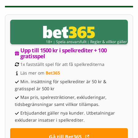
18+
Spela ansvarsfullt
Regler & villkor gäller
|
|
Upp till 1500 kr i spelkrediter + 100 
gratisspel
1x fastställt spel för att få spelkrediterna
Läs mer om 
Bet365
Min. insättning för spelkrediter är 50 kr &
gratisspel är 500 kr
Max pris, spelrestriktioner, exkluderingar,
tidsbegränsningar samt villkor tillämpas.
Erbjudandet gäller nya kunder. Utbetalningar
exkluderar insatser i spelkrediter.
Gå till Bet365