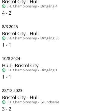
Bristol City
-
Hull
EFL Championship - Omgång 4
4 - 2
8/3
2025
Bristol City
-
Hull
EFL Championship - Omgång 36
1 - 1
10/8
2024
Hull
-
Bristol City
EFL Championship - Omgång 1
1 - 1
22/12
2023
Bristol City
-
Hull
EFL Championship - Grundserie
3 - 2