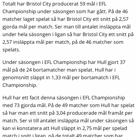
Totalt har Bristol City producerat 59 mål i EFL
Championship under säsongen som har gått. På de 46
matcher laget spelat så har Bristol City ett snitt på 2,57
gjorda mål per match. Ser man till antalet insläppta mål
under hela säsongen i ligan så har Bristol City ett snitt på
2,57 insläppta mål per match, på de 46 matcher som
spelats.
Under säsongen i EFL Championship har Hull gjort 37
mål på de 24 bortamatcher man spelat. Hull har i
genomsnitt släppt in 1,33 mål per bortamatch i EFL
Championship.
Hull har ett facit denna säsongen i EFL Championship
med 73 gjorda mål. På de 49 matcher som Hull har spelat
så har man ett snitt på 3,04 producerade mål framåt per
match. Ser vi till antalet insläppta mål under säsongen så
kan vi konstatera att Hull släppt in 2,75 mål per spelad
match i snitt i ligan, på de totalt 49 matcher som har