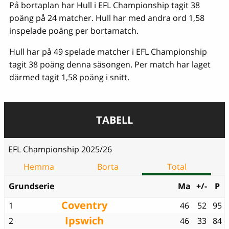
På bortaplan har Hull i EFL Championship tagit 38
poäng på 24 matcher. Hull har med andra ord 1,58
inspelade poäng per bortamatch.
Hull har på 49 spelade matcher i EFL Championship
tagit 38 poäng denna säsongen. Per match har laget
därmed tagit 1,58 poäng i snitt.
TABELL
EFL Championship 2025/26
Hemma
Borta
Total
Grundserie
Ma
+/-
P
Coventry
1
46
52
95
Ipswich
2
46
33
84