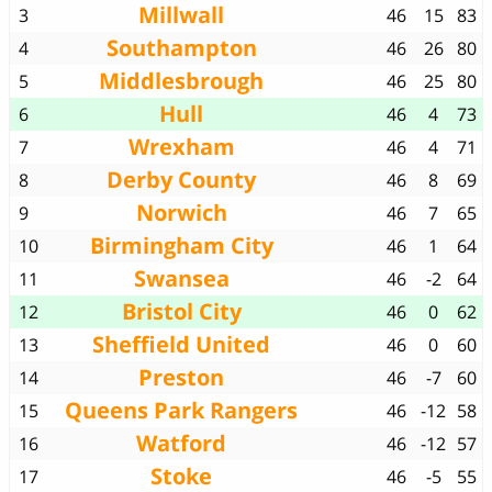
Millwall
3
46
15
83
Southampton
4
46
26
80
Middlesbrough
5
46
25
80
Hull
6
46
4
73
Wrexham
7
46
4
71
Derby County
8
46
8
69
Norwich
9
46
7
65
Birmingham City
10
46
1
64
Swansea
11
46
-2
64
Bristol City
12
46
0
62
Sheffield United
13
46
0
60
Preston
14
46
-7
60
Queens Park Rangers
15
46
-12
58
Watford
16
46
-12
57
Stoke
17
46
-5
55