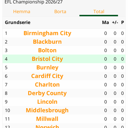
EFL Championship 2026/27
Hemma
Borta
Total
Grundserie
Ma
+/-
P
Birmingham City
1
0
0
0
Blackburn
2
0
0
0
Bolton
3
0
0
0
Bristol City
4
0
0
0
Burnley
5
0
0
0
Cardiff City
6
0
0
0
Charlton
7
0
0
0
Derby County
8
0
0
0
Lincoln
9
0
0
0
Middlesbrough
10
0
0
0
Millwall
11
0
0
0
Norwich
12
0
0
0