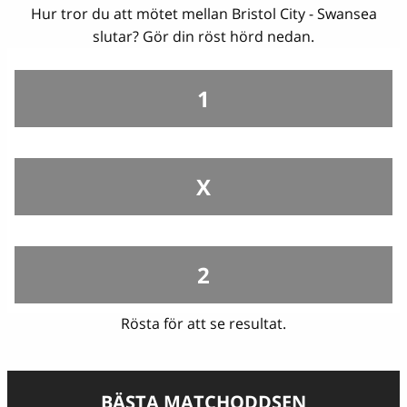
Hur tror du att mötet mellan Bristol City - Swansea
slutar? Gör din röst hörd nedan.
1
X
2
Rösta för att se resultat.
BÄSTA MATCHODDSEN