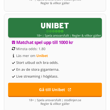
Regler & villkor gäller
18+
Spela ansvarsfullt
Regler & villkor gäller
|
|
Matchat spel upp till 1000 kr
Minsta odds: 1.80
Läs mer om 
Unibet
Stort utbud och bra odds.
En av de stora giganterna.
Live streaming i högklass.
Gå till Unibet
18+
Spela ansvarsfullt
stodlinjen.se
|
|
Regler & villkor gäller