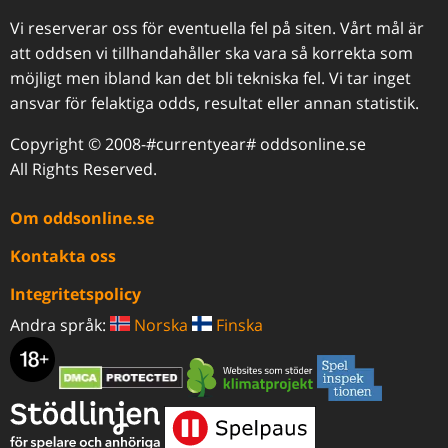
Vi reserverar oss för eventuella fel på siten. Vårt mål är
att oddsen vi tillhandahåller ska vara så korrekta som
möjligt men ibland kan det bli tekniska fel. Vi tar inget
ansvar för felaktiga odds, resultat eller annan statistik.
Copyright © 2008-#currentyear# oddsonline.se
All Rights Reserved.
Om oddsonline.se
Kontakta oss
Integritetspolicy
Andra språk:
Norska
Finska