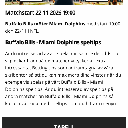
Matchstart 22-11-2026 19:00
Buffalo Bills möter Miami Dolphins
med start 19:00
den 22/11 i NFL.
Buffalo Bills - Miami Dolphins speltips
Är du intresserad av att spela, missa inte de odds tips
vi plockar fram på de matcher vi tycker är extra
intressanta. Betting tips som är framtagna av våra
skribenter så att du kan maximera dina vinster när du
exempelvis spelar på vårt Buffalo Bills - Miami
Dolphins speltips. Är du intresserad av speltips på
andra matcher än Buffalo Bills - Miami Dolphins så
kolla in vår sida med speltips som du hittar i menyn.
TABELL