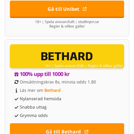
Gå till Unibet
18+
Spela ansvarsfullt
stodlinjen.se
|
|
Regler & villkor gäller
18+
Spela ansvarsfullt
Regler & villkor gäller
|
|
100% upp till 1000 kr
Omsättningskrav 8x, minsta odds 1.80
Läs mer om 
Bethard
Nylanserad hemsida
Snabba uttag
Grymma odds
Gå till Bethard