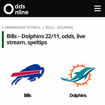
/
AMERIKANSK FOTBOLL
/
BILLS - DOLPHINS
Bills – Dolphins 22/11, odds, live
stream, speltips
Bills
Dolphins