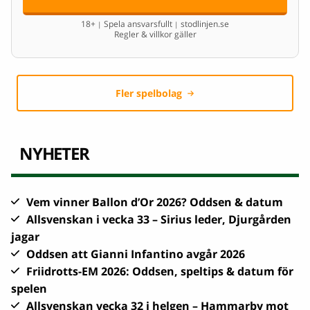
18+
Spela ansvarsfullt
stodlinjen.se
|
|
Regler & villkor gäller
Fler spelbolag
NYHETER
Vem vinner Ballon d’Or 2026? Oddsen & datum
Allsvenskan i vecka 33 – Sirius leder, Djurgården
jagar
Oddsen att Gianni Infantino avgår 2026
Friidrotts-EM 2026: Oddsen, speltips & datum för
spelen
Allsvenskan vecka 32 i helgen – Hammarby mot