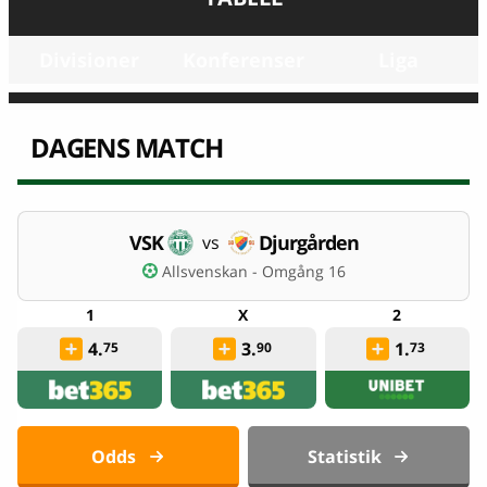
Divisioner
Konferenser
Liga
DAGENS MATCH
VSK
Djurgården
vs
Allsvenskan - Omgång 16
4.
3.
1.
75
90
73
Odds
Statistik