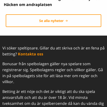
Häcken om andraplatsen
Se alla nyheter
Vi söker speltipsare. Gillar du att skriva och är en fena på
betting?
Kontakta oss
Bonusar från spelbolagen gäller nya spelare som
registrerar sig. Spelbolagens regler och villkor gäller. Gå
in på spelbolagets site för att läsa mer om regler och
villkor.
Betting är ett nöje och det är viktigt att du ska spela
ansvarsfullt och att du är över 18 år. Vid minsta
tveksamhet om du är spelberoende då kan du vända dig