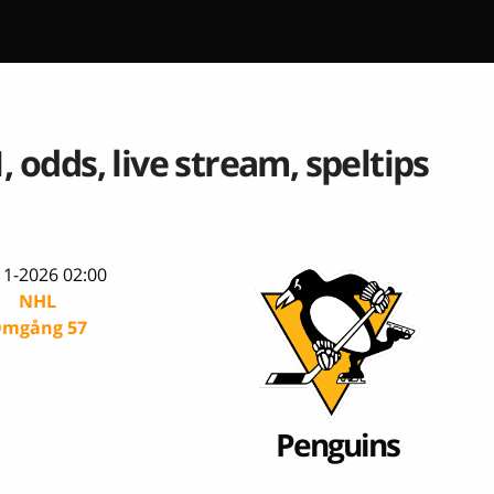
 odds, live stream, speltips
11-2026 02:00
NHL
mgång 57
Penguins