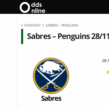
/
ISHOCKEY
/
SABRES - PENGUINS
Sabres – Penguins 28/11,
28-
O
Sabres