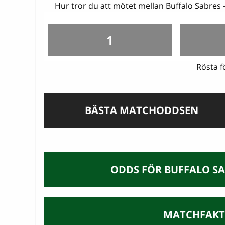
Hur tror du att mötet mellan Buffalo Sabres 
1
Rösta fö
BÄSTA MATCHODDSEN
ODDS FÖR BUFFALO SA
MATCHFAKT