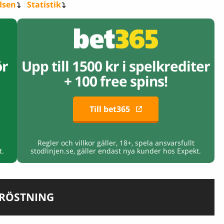
dsen
Statistik
ör
Upp till 1500 kr i spelkrediter
+ 100 free spins!
Till bet365
Regler och villkor gäller, 18+, spela ansvarsfullt
t.
stodlinjen.se, gäller endast nya kunder hos Expekt.
RÖSTNING