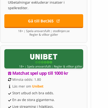
Utbetalningar exkluderar insatser i
spelkrediter.
Gå till Bet365
18+
Spela ansvarsfullt
stodlinjen.se
|
|
Regler & villkor gäller
18+
Spela ansvarsfullt
Regler & villkor gäller
|
|
Matchat spel upp till 1000 kr
Minsta odds: 1.80
Läs mer om 
Unibet
Stort utbud och bra odds.
En av de stora giganterna.
Live streaming i högklass.