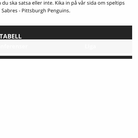
 du ska satsa eller inte. Kika in på vår sida om speltips
lo Sabres - Pittsburgh Penguins.
TABELL
nferenser
Liga