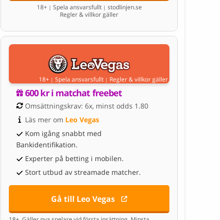
18+
Spela ansvarsfullt
stodlinjen.se
|
|
Regler & villkor gäller
18+
Spela ansvarsfullt
Regler & villkor gäller
|
|
600 kr i matchat freebet
Omsättningskrav: 6x, minst odds 1.80
Läs mer om 
Leo Vegas
Kom igång snabbt med
Bankidentifikation.
Experter på betting i mobilen.
Stort utbud av streamade matcher.
Gå till Leo Vegas
18+. Gäller nya spelare vid första insättning. Minsta