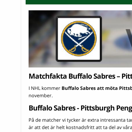
Matchfakta Buffalo Sabres – Pi
I NHL kommer
Buffalo Sabres att möta Pitt
november.
Buffalo Sabres - Pittsburgh Peng
På de matcher vi tycker är extra intressanta ta
är att det är helt kostnadsfritt att ta del av vår