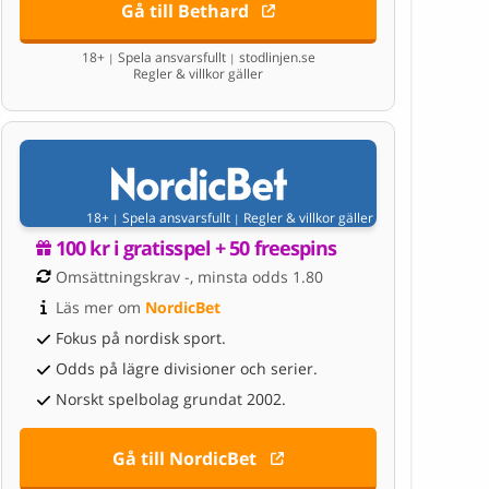
Gå till Bethard
18+
Spela ansvarsfullt
stodlinjen.se
|
|
Regler & villkor gäller
18+
Spela ansvarsfullt
Regler & villkor gäller
|
|
100 kr i gratisspel + 50 freespins
Omsättningskrav -, minsta odds 1.80
Läs mer om 
NordicBet
Fokus på nordisk sport.
Odds på lägre divisioner och serier.
Norskt spelbolag grundat 2002.
Gå till NordicBet