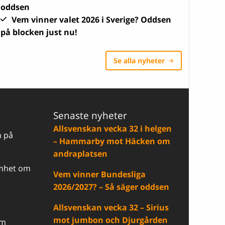
oddsen
Vem vinner valet 2026 i Sverige? Oddsen
på blocken just nu!
Se alla nyheter
Senaste nyheter
Allsvenskan vecka 32 i helgen
n på
– Hammarby mot Häcken om
andraplatsen
samhet om
Vem vinner Bundesliga
2026/2027? – Så säger oddsen
Allsvenskan vecka 32 – Sirius
mot jumbon och Djurgården
om