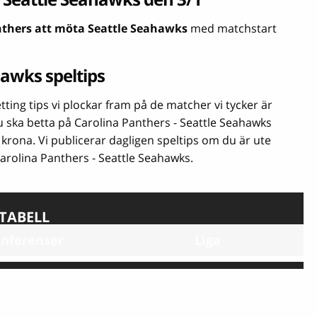
nthers att möta Seattle Seahawks
med matchstart
hawks speltips
tting tips vi plockar fram på de matcher vi tycker är
du ska betta på Carolina Panthers - Seattle Seahawks
 krona. Vi publicerar dagligen speltips om du är ute
Carolina Panthers - Seattle Seahawks.
TABELL
nferenser
Liga