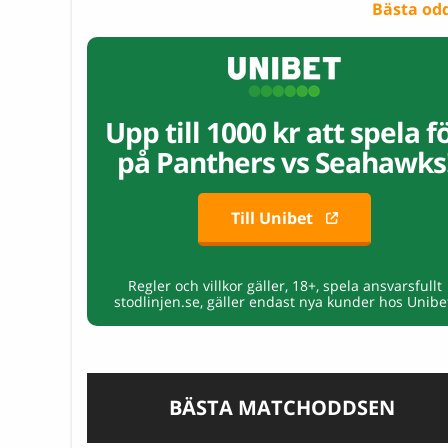
Bästa od
Upp till 1000 kr att spela f
på
Panthers vs Seahawks
Till Unibet
Regler och villkor gäller, 18+, spela ansvarsfullt
stodlinjen.se, gäller endast nya kunder hos Unibe
BÄSTA MATCHODDSEN