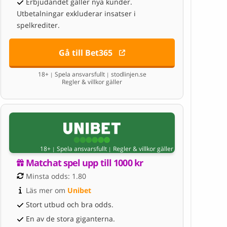
Erbjudandet gäller nya kunder.
Utbetalningar exkluderar insatser i
spelkrediter.
Gå till Bet365
18+
Spela ansvarsfullt
stodlinjen.se
|
|
Regler & villkor gäller
18+
Spela ansvarsfullt
Regler & villkor gäller
|
|
Matchat spel upp till 1000 kr
Minsta odds: 1.80
Läs mer om 
Unibet
Stort utbud och bra odds.
En av de stora giganterna.