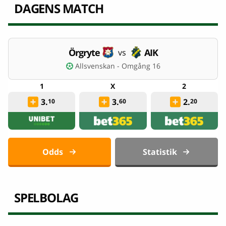
DAGENS MATCH
Örgryte
AIK
vs
Allsvenskan - Omgång 16
3.
3.
2.
10
60
20
Odds
Statistik
SPELBOLAG