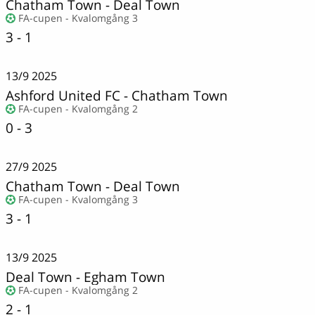
Chatham Town
-
Deal Town
FA-cupen - Kvalomgång 3
3 - 1
13/9
2025
Ashford United FC
-
Chatham Town
FA-cupen - Kvalomgång 2
0 - 3
27/9
2025
Chatham Town
-
Deal Town
FA-cupen - Kvalomgång 3
3 - 1
13/9
2025
Deal Town
-
Egham Town
FA-cupen - Kvalomgång 2
2 - 1