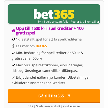
18+
Spela ansvarsfullt
Regler & villkor gäller
|
|
Upp till 1500 kr i spelkrediter + 100 
gratisspel
1x fastställt spel för att få spelkrediterna
Läs mer om 
Bet365
Min. insättning för spelkrediter är 50 kr &
gratisspel är 500 kr
Max pris, spelrestriktioner, exkluderingar,
tidsbegränsningar samt villkor tillämpas.
Erbjudandet gäller nya kunder. Utbetalningar
exkluderar insatser i spelkrediter.
Gå till Bet365
18+
Spela ansvarsfullt
stodlinjen.se
|
|