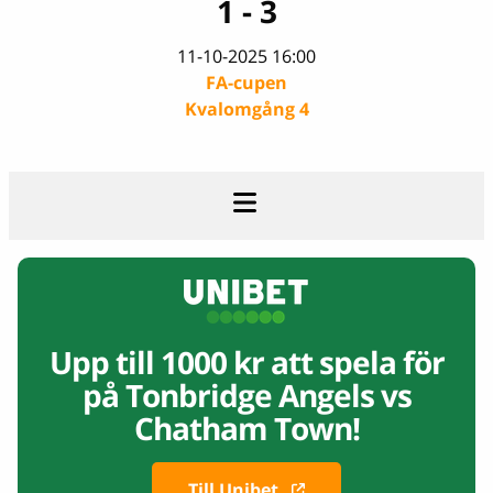
1 - 3
11-10-2025 16:00
FA-cupen
Kvalomgång 4
Upp till 1000 kr att spela för
på
Tonbridge Angels vs
Chatham Town!
Till Unibet