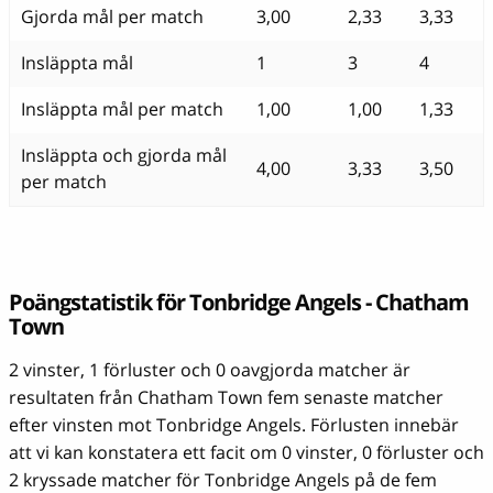
Gjorda mål per match
3,00
2,33
3,33
Insläppta mål
1
3
4
Insläppta mål per match
1,00
1,00
1,33
Insläppta och gjorda mål
4,00
3,33
3,50
per match
Poängstatistik för Tonbridge Angels - Chatham
Town
2 vinster, 1 förluster och 0 oavgjorda matcher är
resultaten från Chatham Town fem senaste matcher
efter vinsten mot Tonbridge Angels. Förlusten innebär
att vi kan konstatera ett facit om 0 vinster, 0 förluster och
2 kryssade matcher för Tonbridge Angels på de fem