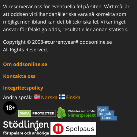
Vi reserverar oss för eventuella fel på siten. Vårt mål är
att oddsen vi tillhandahåller ska vara så korrekta som
möjligt men ibland kan det bli tekniska fel. Vi tar inget
ansvar för felaktiga odds, resultat eller annan statistik.
Copyright © 2008-#currentyear# oddsonline.se
All Rights Reserved.
Om oddsonline.se
Kontakta oss
Integritetspolicy
Andra språk:
Norska
Finska