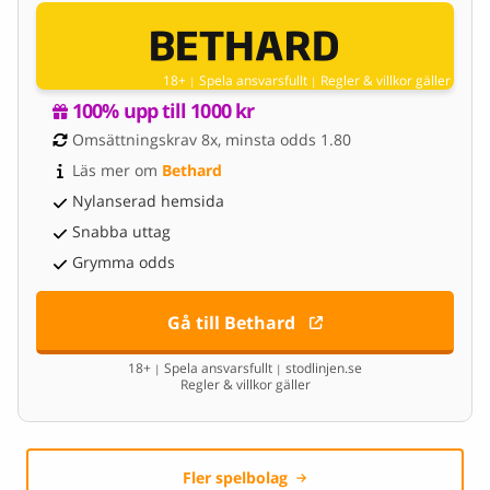
18+
Spela ansvarsfullt
Regler & villkor gäller
|
|
100% upp till 1000 kr
Omsättningskrav 8x, minsta odds 1.80
Läs mer om 
Bethard
Nylanserad hemsida
Snabba uttag
Grymma odds
Gå till Bethard
18+
Spela ansvarsfullt
stodlinjen.se
|
|
Regler & villkor gäller
Fler spelbolag