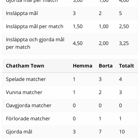
Gjorda mål per match
3,00
1,00
4,00
Insläppta mål
3
2
5
Insläppta mål per match
1,50
1,00
2,50
Insläppta och gjorda mål
4,50
2,00
3,25
per match
Chatham Town
Hemma
Borta
Totalt
Spelade matcher
1
3
4
Vunna matcher
1
2
3
Oavgjorda matcher
0
0
0
Förlorade matcher
0
1
1
Gjorda mål
3
7
10