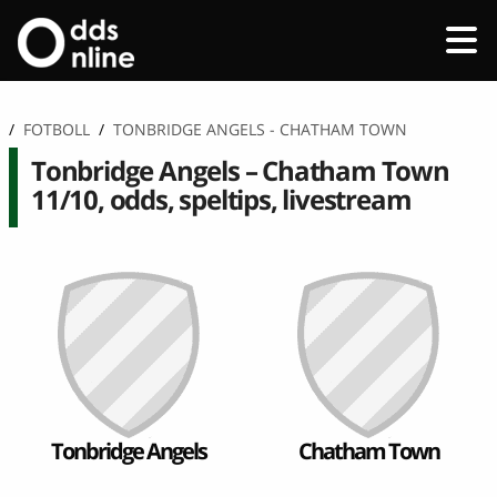
/
FOTBOLL
/
TONBRIDGE ANGELS - CHATHAM TOWN
Tonbridge Angels – Chatham Town
11/10, odds, speltips, livestream
Tonbridge Angels
Chatham Town