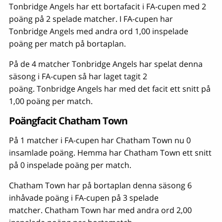
Tonbridge Angels har ett bortafacit i FA-cupen med 2
poäng på 2 spelade matcher. I FA-cupen har
Tonbridge Angels med andra ord 1,00 inspelade
poäng per match på bortaplan.
På de 4 matcher Tonbridge Angels har spelat denna
säsong i FA-cupen så har laget tagit 2
poäng. Tonbridge Angels har med det facit ett snitt på
1,00 poäng per match.
Poängfacit Chatham Town
På 1 matcher i FA-cupen har Chatham Town nu 0
insamlade poäng. Hemma har Chatham Town ett snitt
på 0 inspelade poäng per match.
Chatham Town har på bortaplan denna säsong 6
inhåvade poäng i FA-cupen på 3 spelade
matcher. Chatham Town har med andra ord 2,00