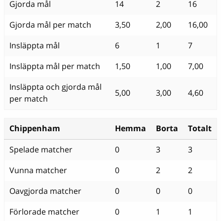
Gjorda mål
14
2
16
Gjorda mål per match
3,50
2,00
16,00
Insläppta mål
6
1
7
Insläppta mål per match
1,50
1,00
7,00
Insläppta och gjorda mål
5,00
3,00
4,60
per match
Chippenham
Hemma
Borta
Totalt
Spelade matcher
0
3
3
Vunna matcher
0
2
2
Oavgjorda matcher
0
0
0
Förlorade matcher
0
1
1