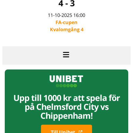
4 - 3
11-10-2025 16:00
FA-cupen
Kvalomgång 4
Upp till 1000 kr att spela för
på
Chelmsford City vs
Chippenham!
Till Unibet