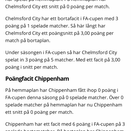
Chelmsford City ett snitt på 0 poäng per match.
Chelmsford City har ett bortafacit i FA-cupen med 3
poäng på 1 spelade matcher. Så här långt har
Chelmsford City ett poängsnitt på 3,00 poäng per
match på bortaplan.
Under säsongen i FA-cupen så har Chelmsford City
spelat in 3 poäng på 5 matcher. Med ett facit på 3,00
poäng i snitt per match.
Poängfacit Chippenham
På hemmaplan har Chippenham fått ihop 0 poäng i
FA-cupen denna säsong på 0 spelade matcher. Över 0
spelade matcher på hemmaplan har nu Chippenham
ett snitt på 0 poäng per match.
Chippenham har ett facit med 6 poäng i FA-cupen på 3