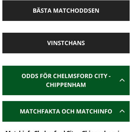
BÄSTA MATCHODDSEN
VINSTCHANS
ODDS FÖR CHELMSFORD CITY -
CHIPPENHAM
MATCHFAKTA OCH MATCHINFO