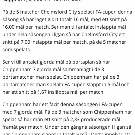
På de 5 matcher Chelmsford City spelat i FA-cupen denna
säsong så har laget gjort totalt 16 mål, med ett snitt på
16,00 mål per match. Ser man till antalet insläppta mål
under hela säsongen i ligan så har Chelmsford City ett
snitt på 7,00 insläppta mål per match, på de 5 matcher
som spelats.
Ser vi till antalet gjorda mål på bortaplan så har
Chippenham 7 gjorda mål sammanlagt i de 3
bortamatcher man spelat. Chippenham har på de 3
bortamatcher man spelat i FA-cupen släppt in 5 mål och
har ett snitt på 1,67 insläppta mål per match.
Chippenham har ett facit denna säsongen i FA-cupen
med 7 gjorda mål. På de 3 matcher som Chippenham har
spelat så har man ett snitt på 2,33 producerade mål
framåt per match. Under den gångna säsongen i ligan så
har Chippenham släppt in totalt 5 mål. Detta innebär att