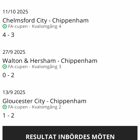
11/10
2025
Chelmsford City
-
Chippenham
FA-cupen - Kvalomgång 4
4 - 3
27/9
2025
Walton & Hersham
-
Chippenham
FA-cupen - Kvalomgång 3
0 - 2
13/9
2025
Gloucester City
-
Chippenham
FA-cupen - Kvalomgång 2
1 - 2
RESULTAT INBÖRDES MÖTEN