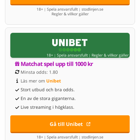
18+
Spela ansvarsfullt
stodlinjen.se
|
|
Regler & villkor gäller
18+
Spela ansvarsfullt
Regler & villkor gäller
|
|
Matchat spel upp till 1000 kr
Minsta odds: 1.80
Läs mer om 
Unibet
Stort utbud och bra odds.
En av de stora giganterna.
Live streaming i högklass.
Gå till Unibet
18+
Spela ansvarsfullt
stodlinjen.se
|
|