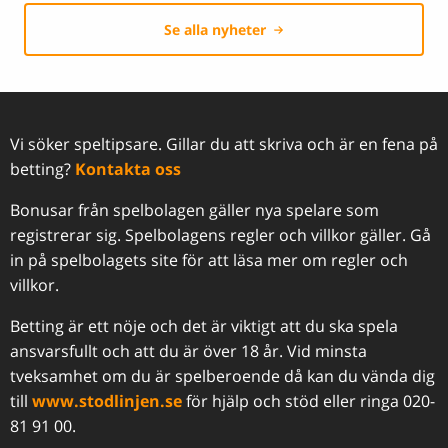
Se alla nyheter
Vi söker speltipsare. Gillar du att skriva och är en fena på
betting?
Kontakta oss
Bonusar från spelbolagen gäller nya spelare som
registrerar sig. Spelbolagens regler och villkor gäller. Gå
in på spelbolagets site för att läsa mer om regler och
villkor.
Betting är ett nöje och det är viktigt att du ska spela
ansvarsfullt och att du är över 18 år. Vid minsta
tveksamhet om du är spelberoende då kan du vända dig
till
www.stodlinjen.se
för hjälp och stöd eller ringa 020-
81 91 00.