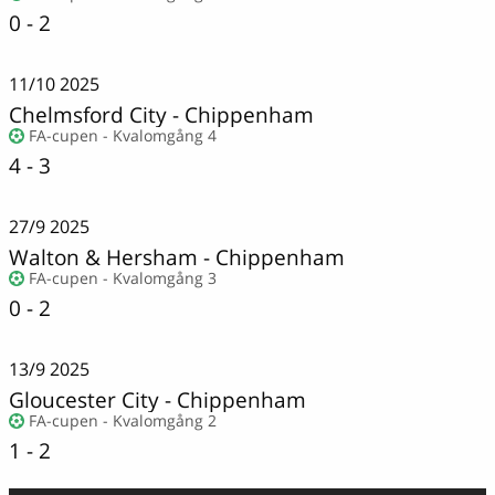
0 - 2
11/10
2025
Chelmsford City
-
Chippenham
FA-cupen - Kvalomgång 4
4 - 3
27/9
2025
Walton & Hersham
-
Chippenham
FA-cupen - Kvalomgång 3
0 - 2
13/9
2025
Gloucester City
-
Chippenham
FA-cupen - Kvalomgång 2
1 - 2