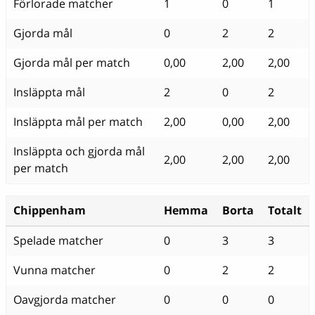
Förlorade matcher
1
0
1
Gjorda mål
0
2
2
Gjorda mål per match
0,00
2,00
2,00
Insläppta mål
2
0
2
Insläppta mål per match
2,00
0,00
2,00
Insläppta och gjorda mål
2,00
2,00
2,00
per match
Chippenham
Hemma
Borta
Totalt
Spelade matcher
0
3
3
Vunna matcher
0
2
2
Oavgjorda matcher
0
0
0