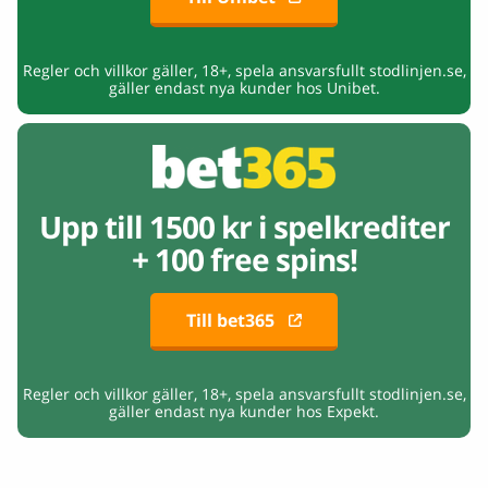
Regler och villkor gäller, 18+, spela ansvarsfullt stodlinjen.se,
gäller endast nya kunder hos Unibet.
Upp till 1500 kr i spelkrediter
+ 100 free spins!
Till bet365
Regler och villkor gäller, 18+, spela ansvarsfullt stodlinjen.se,
gäller endast nya kunder hos Expekt.