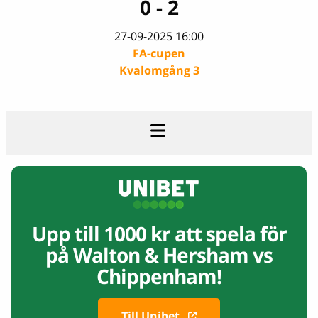
0 - 2
27-09-2025 16:00
FA-cupen
Kvalomgång 3
Upp till 1000 kr att spela för
på
Walton & Hersham vs
Chippenham!
Till Unibet