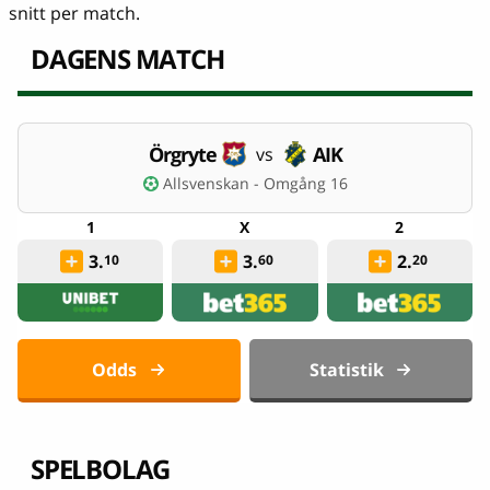
snitt per match.
DAGENS MATCH
Örgryte
AIK
vs
Allsvenskan - Omgång 16
3.
3.
2.
10
60
20
Odds
Statistik
SPELBOLAG