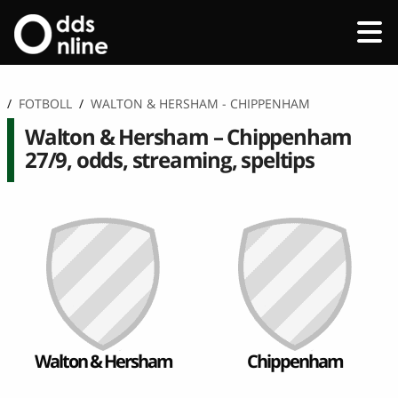
/
FOTBOLL
/
WALTON & HERSHAM - CHIPPENHAM
Walton & Hersham – Chippenham
27/9, odds, streaming, speltips
Walton & Hersham
Chippenham