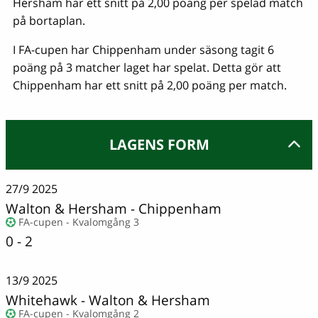
Hersham har ett snitt på 2,00 poäng per spelad match
på bortaplan.
I FA-cupen har Chippenham under säsong tagit 6
poäng på 3 matcher laget har spelat. Detta gör att
Chippenham har ett snitt på 2,00 poäng per match.
LAGENS FORM
27/9
2025
Walton & Hersham
-
Chippenham
FA-cupen - Kvalomgång 3
0 - 2
13/9
2025
Whitehawk
-
Walton & Hersham
FA-cupen - Kvalomgång 2