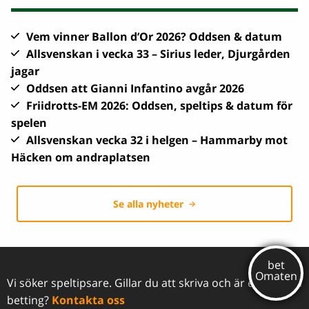
Vem vinner Ballon d’Or 2026? Oddsen & datum
Allsvenskan i vecka 33 – Sirius leder, Djurgården
jagar
Oddsen att Gianni Infantino avgår 2026
Friidrotts-EM 2026: Oddsen, speltips & datum för
spelen
Allsvenskan vecka 32 i helgen – Hammarby mot
Häcken om andraplatsen
Se alla nyheter
Vi söker speltipsare. Gillar du att skriva och är en fena på
betting?
Kontakta oss