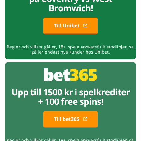
Bromwich!
Till Unibet
Regler och villkor gäller, 18+, spela ansvarsfullt stodlinjen.se,
gäller endast nya kunder hos Unibet.
Upp till 1500 kr i spelkrediter
+ 100 free spins!
Till bet365
Regler och villkor gäller, 18+, spela ansvarsfullt stodlinjen.se,