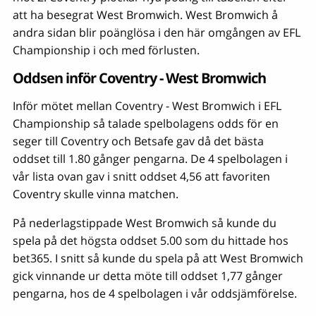
att ha besegrat West Bromwich. West Bromwich å
andra sidan blir poänglösa i den här omgången av EFL
Championship i och med förlusten.
Oddsen inför Coventry - West Bromwich
Inför mötet mellan Coventry - West Bromwich i EFL
Championship så talade spelbolagens odds för en
seger till Coventry och Betsafe gav då det bästa
oddset till 1.80 gånger pengarna. De 4 spelbolagen i
vår lista ovan gav i snitt oddset 4,56 att favoriten
Coventry skulle vinna matchen.
På nederlagstippade West Bromwich så kunde du
spela på det högsta oddset 5.00 som du hittade hos
bet365. I snitt så kunde du spela på att West Bromwich
gick vinnande ur detta möte till oddset 1,77 gånger
pengarna, hos de 4 spelbolagen i vår oddsjämförelse.