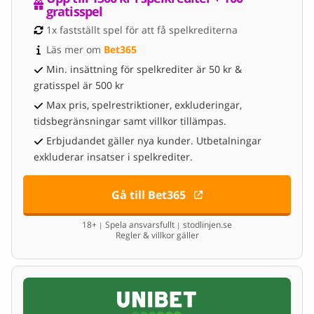
gratisspel
1x fastställt spel för att få spelkrediterna
Läs mer om 
Bet365
Min. insättning för spelkrediter är 50 kr &
gratisspel är 500 kr
Max pris, spelrestriktioner, exkluderingar,
tidsbegränsningar samt villkor tillämpas.
Erbjudandet gäller nya kunder. Utbetalningar
exkluderar insatser i spelkrediter.
Gå till Bet365
18+
Spela ansvarsfullt
stodlinjen.se
|
|
Regler & villkor gäller