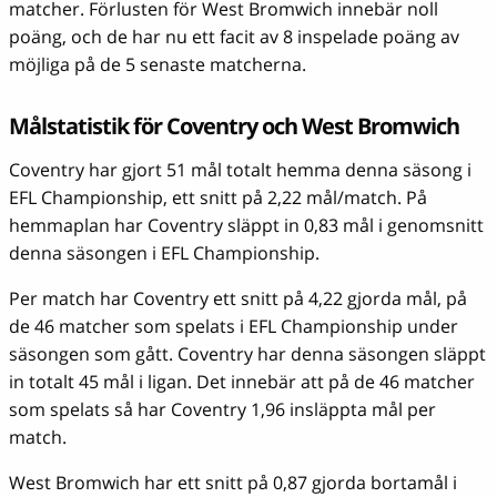
matcher. Förlusten för West Bromwich innebär noll
poäng, och de har nu ett facit av 8 inspelade poäng av
möjliga på de 5 senaste matcherna.
Målstatistik för Coventry och West Bromwich
Coventry har gjort 51 mål totalt hemma denna säsong i
EFL Championship, ett snitt på 2,22 mål/match. På
hemmaplan har Coventry släppt in 0,83 mål i genomsnitt
denna säsongen i EFL Championship.
Per match har Coventry ett snitt på 4,22 gjorda mål, på
de 46 matcher som spelats i EFL Championship under
säsongen som gått. Coventry har denna säsongen släppt
in totalt 45 mål i ligan. Det innebär att på de 46 matcher
som spelats så har Coventry 1,96 insläppta mål per
match.
West Bromwich har ett snitt på 0,87 gjorda bortamål i