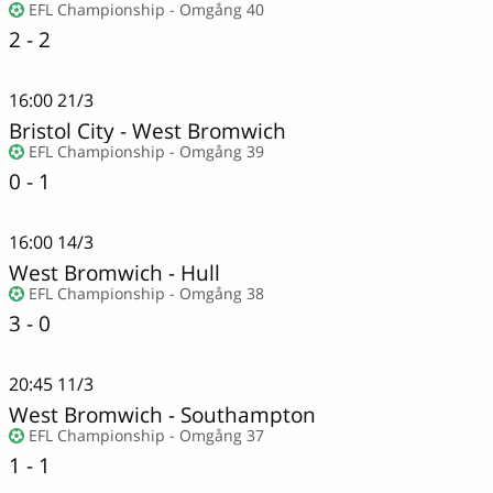
EFL Championship - Omgång 40
2 - 2
16:00
21/3
Bristol City
-
West Bromwich
EFL Championship - Omgång 39
0 - 1
16:00
14/3
West Bromwich
-
Hull
EFL Championship - Omgång 38
3 - 0
20:45
11/3
West Bromwich
-
Southampton
EFL Championship - Omgång 37
1 - 1