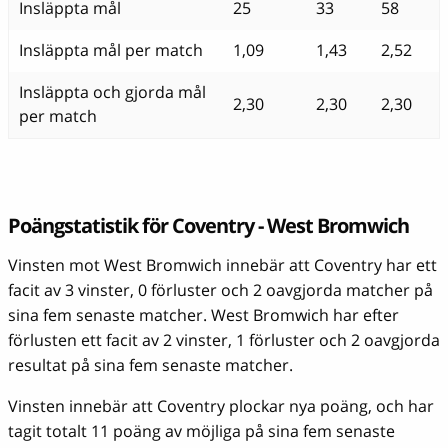
Insläppta mål
25
33
58
Insläppta mål per match
1,09
1,43
2,52
Insläppta och gjorda mål
2,30
2,30
2,30
per match
Poängstatistik för Coventry - West Bromwich
Vinsten mot West Bromwich innebär att Coventry har ett
facit av 3 vinster, 0 förluster och 2 oavgjorda matcher på
sina fem senaste matcher. West Bromwich har efter
förlusten ett facit av 2 vinster, 1 förluster och 2 oavgjorda
resultat på sina fem senaste matcher.
Vinsten innebär att Coventry plockar nya poäng, och har
tagit totalt 11 poäng av möjliga på sina fem senaste