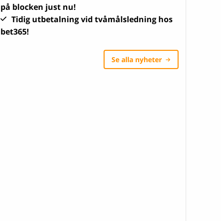
på blocken just nu!
Tidig utbetalning vid tvåmålsledning hos
bet365!
Se alla nyheter