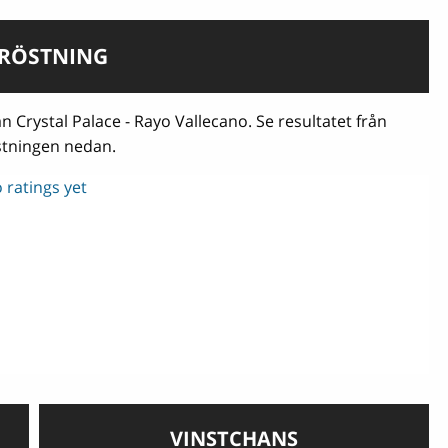
RÖSTNING
 Crystal Palace - Rayo Vallecano. Se resultatet från
tningen nedan.
 ratings yet
VINSTCHANS