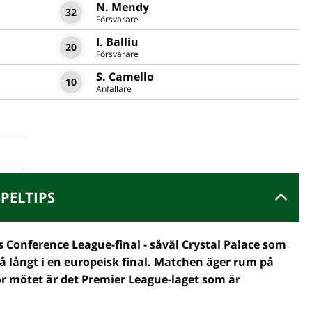
N. Mendy
32
Försvarare
I. Balliu
20
Försvarare
S. Camello
10
Anfallare
SPELTIPS
ts Conference League-final - såväl Crystal Palace som
 så långt i en europeisk final. Matchen äger rum på
r mötet är det Premier League-laget som är