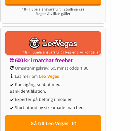
18+
Spela ansvarsfullt
stodlinjen.se
|
|
Regler & villkor gäller
18+
Spela ansvarsfullt
Regler & villkor gäller
|
|
600 kr i matchat freebet
Omsättningskrav: 6x, minst odds 1.80
Läs mer om 
Leo Vegas
Kom igång snabbt med
Bankidentifikation.
Experter på betting i mobilen.
Stort utbud av streamade matcher.
Gå till Leo Vegas