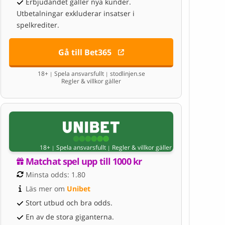
Erbjudandet gäller nya kunder.
Utbetalningar exkluderar insatser i
spelkrediter.
Gå till Bet365
18+
Spela ansvarsfullt
stodlinjen.se
|
|
Regler & villkor gäller
18+
Spela ansvarsfullt
Regler & villkor gäller
|
|
Matchat spel upp till 1000 kr
Minsta odds: 1.80
Läs mer om 
Unibet
Stort utbud och bra odds.
En av de stora giganterna.