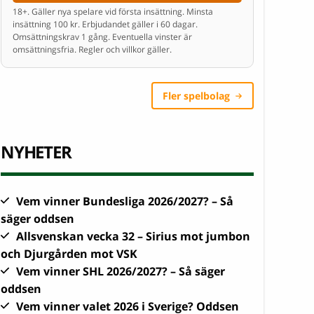
18+. Gäller nya spelare vid första insättning. Minsta
insättning 100 kr. Erbjudandet gäller i 60 dagar.
Omsättningskrav 1 gång. Eventuella vinster är
omsättningsfria. Regler och villkor gäller.
Fler spelbolag
NYHETER
Vem vinner Bundesliga 2026/2027? – Så
säger oddsen
Allsvenskan vecka 32 – Sirius mot jumbon
och Djurgården mot VSK
Vem vinner SHL 2026/2027? – Så säger
oddsen
Vem vinner valet 2026 i Sverige? Oddsen