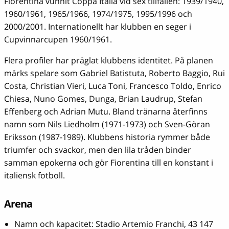
Fiorentina vunnit Coppa Italia vid sex tillfällen: 1939/1940,
1960/1961, 1965/1966, 1974/1975, 1995/1996 och
2000/2001. Internationellt har klubben en seger i
Cupvinnarcupen 1960/1961.
Flera profiler har präglat klubbens identitet. På planen
märks spelare som Gabriel Batistuta, Roberto Baggio, Rui
Costa, Christian Vieri, Luca Toni, Francesco Toldo, Enrico
Chiesa, Nuno Gomes, Dunga, Brian Laudrup, Stefan
Effenberg och Adrian Mutu. Bland tränarna återfinns
namn som Nils Liedholm (1971-1973) och Sven-Göran
Eriksson (1987-1989). Klubbens historia rymmer både
triumfer och svackor, men den lila tråden binder
samman epokerna och gör Fiorentina till en konstant i
italiensk fotboll.
Arena
Namn och kapacitet: Stadio Artemio Franchi, 43 147