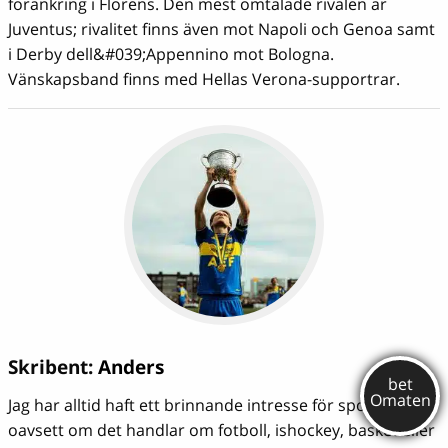
förankring i Florens. Den mest omtalade rivalen är
Juventus; rivalitet finns även mot Napoli och Genoa samt
i Derby dell&#039;Appennino mot Bologna.
Vänskapsband finns med Hellas Verona-supportrar.
Skribent:
Anders
Jag har alltid haft ett brinnande intresse för sport –
oavsett om det handlar om fotboll, ishockey, basket eller