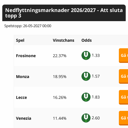
Nedflyttningsmarknader 2026/2027 - Att sluta
topp 3
Spelstopp: 26-05-2027 00:00
Spel
Vinstchans
Odds
1.
33
Gå t
Frosinone
22.37%
1.
57
Gå t
Monza
18.95%
1.
83
Gå t
Lecce
16.26%
2.
60
Gå t
Venezia
11.44%