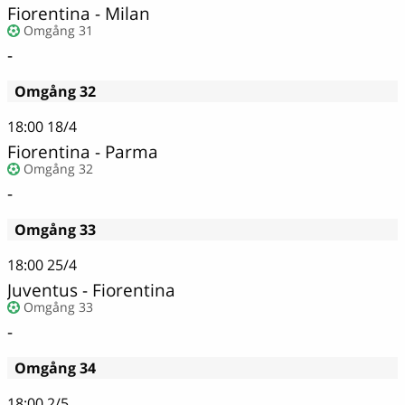
Fiorentina - Milan
Omgång 31
-
Omgång 32
18:00
18/4
Fiorentina - Parma
Omgång 32
-
Omgång 33
18:00
25/4
Juventus - Fiorentina
Omgång 33
-
Omgång 34
18:00
2/5