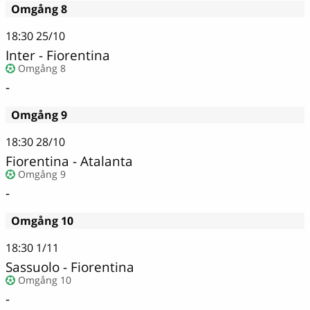
Omgång 8
18:30
25/10
Inter - Fiorentina
Omgång 8
-
Omgång 9
18:30
28/10
Fiorentina - Atalanta
Omgång 9
-
Omgång 10
18:30
1/11
Sassuolo - Fiorentina
Omgång 10
-