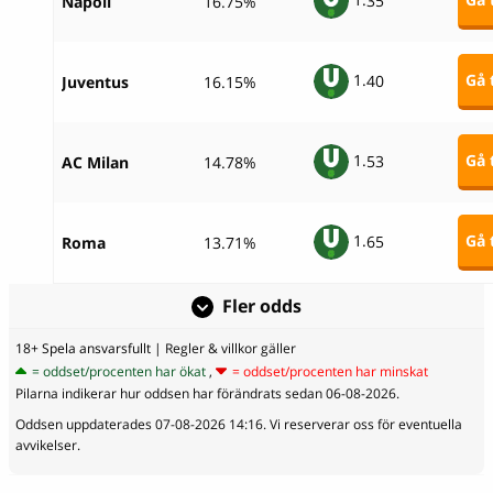
Napoli
16.75%
1.
40
Gå t
Juventus
16.15%
1.
53
Gå t
AC Milan
14.78%
1.
65
Gå t
Roma
13.71%
Fler odds
18+ Spela ansvarsfullt
| Regler & villkor gäller
= oddset/procenten har ökat
,
= oddset/procenten har minskat
Pilarna indikerar hur oddsen har förändrats sedan 06-08-2026.
Oddsen uppdaterades 07-08-2026 14:16. Vi reserverar oss för eventuella
avvikelser.