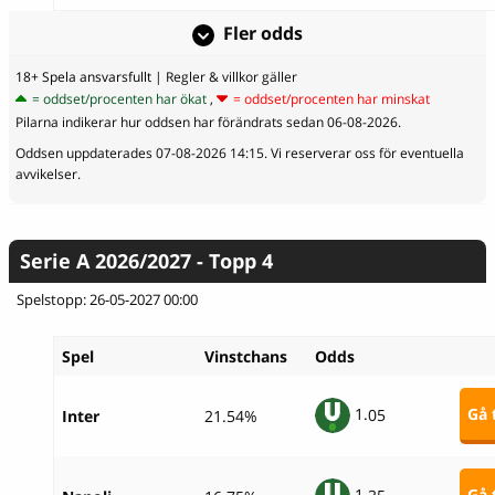
Fler odds
18+ Spela ansvarsfullt
| Regler & villkor gäller
= oddset/procenten har ökat
,
= oddset/procenten har minskat
Pilarna indikerar hur oddsen har förändrats sedan 06-08-2026.
Oddsen uppdaterades 07-08-2026 14:15. Vi reserverar oss för eventuella
avvikelser.
Serie A 2026/2027 - Topp 4
Spelstopp: 26-05-2027 00:00
Spel
Vinstchans
Odds
1.
05
Gå t
Inter
21.54%
1.
35
Gå t