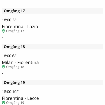
-
Omgång 17
18:00
3/1
Fiorentina - Lazio
Omgång 17
-
Omgång 18
18:00
6/1
Milan - Fiorentina
Omgång 18
-
Omgång 19
18:00
10/1
Fiorentina - Lecce
Omgång 19