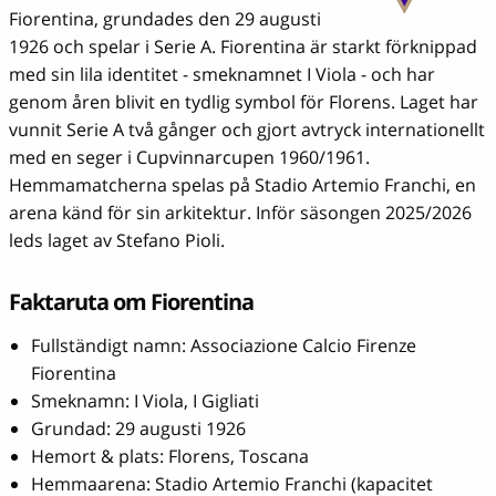
Fiorentina, grundades den 29 augusti
1926 och spelar i Serie A. Fiorentina är starkt förknippad
med sin lila identitet - smeknamnet I Viola - och har
genom åren blivit en tydlig symbol för Florens. Laget har
vunnit Serie A två gånger och gjort avtryck internationellt
med en seger i Cupvinnarcupen 1960/1961.
Hemmamatcherna spelas på Stadio Artemio Franchi, en
arena känd för sin arkitektur. Inför säsongen 2025/2026
leds laget av Stefano Pioli.
Faktaruta om Fiorentina
Fullständigt namn: Associazione Calcio Firenze
Fiorentina
Smeknamn: I Viola, I Gigliati
Grundad: 29 augusti 1926
Hemort & plats: Florens, Toscana
Hemmaarena: Stadio Artemio Franchi (kapacitet