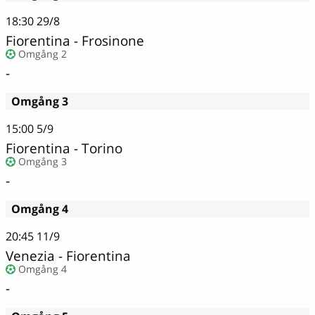
18:30
29/8
Fiorentina - Frosinone
Omgång 2
-
Omgång 3
15:00
5/9
Fiorentina - Torino
Omgång 3
-
Omgång 4
20:45
11/9
Venezia - Fiorentina
Omgång 4
-