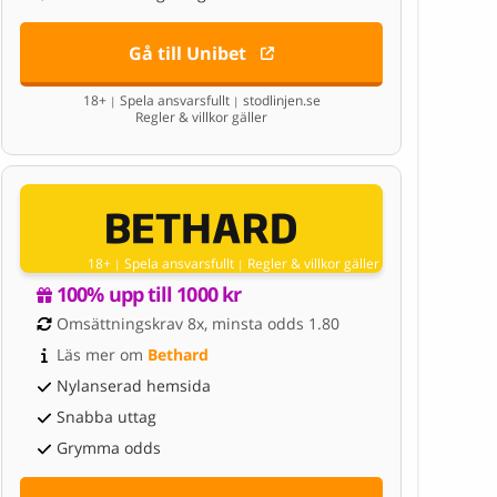
Gå till Unibet
18+
Spela ansvarsfullt
stodlinjen.se
|
|
Regler & villkor gäller
18+
Spela ansvarsfullt
Regler & villkor gäller
|
|
100% upp till 1000 kr
Omsättningskrav 8x, minsta odds 1.80
Läs mer om 
Bethard
Nylanserad hemsida
Snabba uttag
Grymma odds