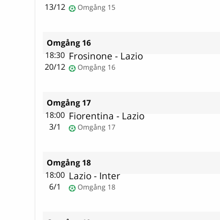
13/12
Omgång 15
Omgång 16
Frosinone - Lazio
18:30
20/12
Omgång 16
Omgång 17
Fiorentina - Lazio
18:00
3/1
Omgång 17
Omgång 18
Lazio - Inter
18:00
6/1
Omgång 18