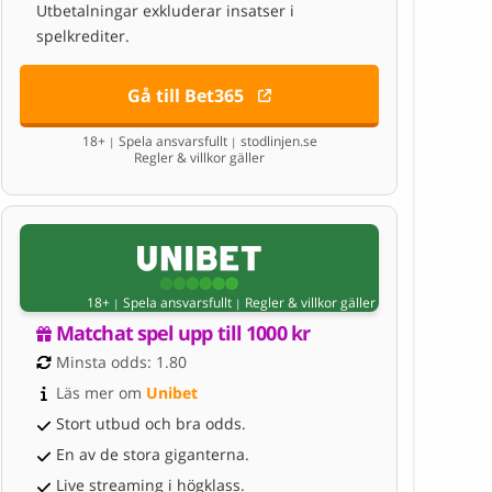
Utbetalningar exkluderar insatser i
spelkrediter.
Gå till Bet365
18+
Spela ansvarsfullt
stodlinjen.se
|
|
Regler & villkor gäller
18+
Spela ansvarsfullt
Regler & villkor gäller
|
|
Matchat spel upp till 1000 kr
Minsta odds: 1.80
Läs mer om 
Unibet
Stort utbud och bra odds.
En av de stora giganterna.
Live streaming i högklass.