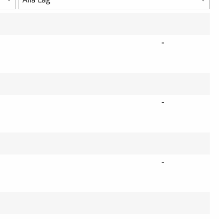
-
-
-