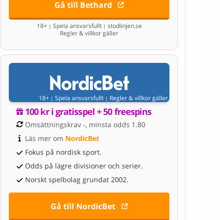
Gå till Bethard
18+
Spela ansvarsfullt
stodlinjen.se
|
|
Regler & villkor gäller
18+
Spela ansvarsfullt
Regler & villkor gäller
|
|
100 kr i gratisspel + 50 freespins
Omsättningskrav -, minsta odds 1.80
Läs mer om 
NordicBet
Fokus på nordisk sport.
Odds på lägre divisioner och serier.
Norskt spelbolag grundat 2002.
Gå till NordicBet