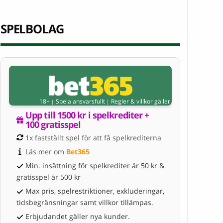
SPELBOLAG
18+
Spela ansvarsfullt
Regler & villkor gäller
|
|
Upp till 1500 kr i spelkrediter + 
100 gratisspel
1x fastställt spel för att få spelkrediterna
Läs mer om 
Bet365
Min. insättning för spelkrediter är 50 kr &
gratisspel är 500 kr
Max pris, spelrestriktioner, exkluderingar,
tidsbegränsningar samt villkor tillämpas.
Erbjudandet gäller nya kunder.