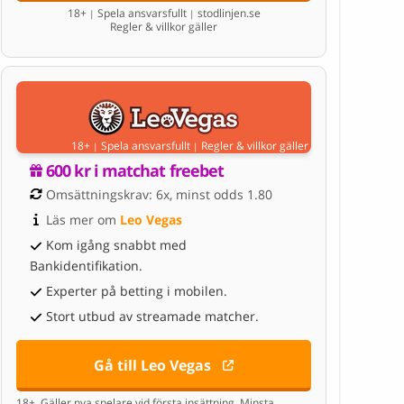
18+
Spela ansvarsfullt
stodlinjen.se
|
|
Regler & villkor gäller
18+
Spela ansvarsfullt
Regler & villkor gäller
|
|
600 kr i matchat freebet
Omsättningskrav: 6x, minst odds 1.80
Läs mer om 
Leo Vegas
Kom igång snabbt med
Bankidentifikation.
Experter på betting i mobilen.
Stort utbud av streamade matcher.
Gå till Leo Vegas
18+. Gäller nya spelare vid första insättning. Minsta