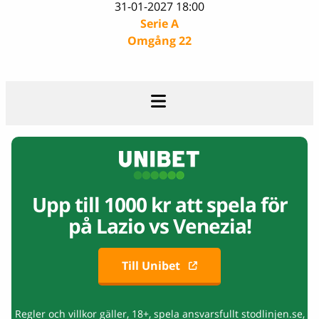
31-01-2027 18:00
Serie A
Omgång 22
Upp till 1000 kr att spela för
på
Lazio vs Venezia!
Till Unibet
Regler och villkor gäller, 18+, spela ansvarsfullt stodlinjen.se,