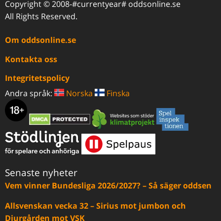
Copyright © 2008-#currentyear# oddsonline.se
All Rights Reserved.
Om oddsonline.se
Kontakta oss
Integritetspolicy
Andra språk:
Norska
Finska
Senaste nyheter
Vem vinner Bundesliga 2026/2027? – Så säger oddsen
Allsvenskan vecka 32 – Sirius mot jumbon och
Djurgården mot VSK