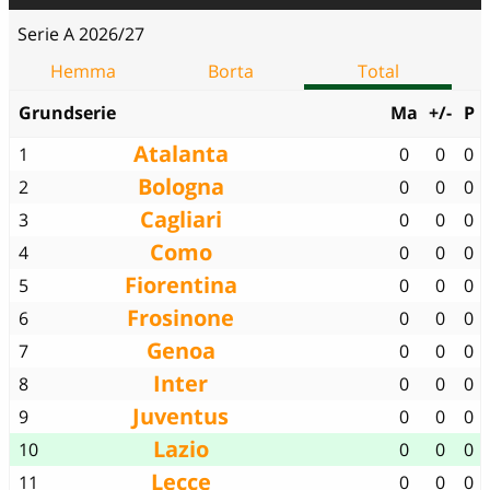
Serie A 2026/27
Hemma
Borta
Total
Grundserie
Ma
+/-
P
Atalanta
1
0
0
0
Bologna
2
0
0
0
Cagliari
3
0
0
0
Como
4
0
0
0
Fiorentina
5
0
0
0
Frosinone
6
0
0
0
Genoa
7
0
0
0
Inter
8
0
0
0
Juventus
9
0
0
0
Lazio
10
0
0
0
Lecce
11
0
0
0