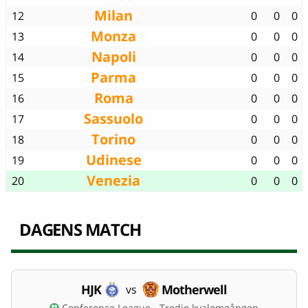
Milan
12
0
0
0
Monza
13
0
0
0
Napoli
14
0
0
0
Parma
15
0
0
0
Roma
16
0
0
0
Sassuolo
17
0
0
0
Torino
18
0
0
0
Udinese
19
0
0
0
Venezia
20
0
0
0
DAGENS MATCH
HJK
Motherwell
vs
Conference League - Tredje kvalomgången