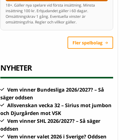
18+. Gäller nya spelare vid första insättning. Minsta
insättning 100 kr. Erbjudandet gäller i 60 dagar.
Omsättningskrav 1 gång. Eventuella vinster är
omsättningsfria. Regler och villkor gäller.
Fler spelbolag
NYHETER
Vem vinner Bundesliga 2026/2027? – Så
säger oddsen
Allsvenskan vecka 32 – Sirius mot jumbon
och Djurgården mot VSK
Vem vinner SHL 2026/2027? – Så säger
oddsen
Vem vinner valet 2026 i Sverige? Oddsen