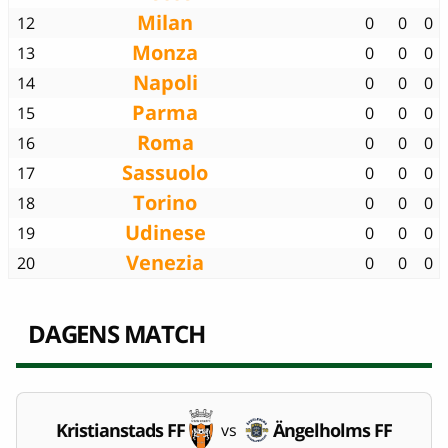
Milan
12
0
0
0
Monza
13
0
0
0
Napoli
14
0
0
0
Parma
15
0
0
0
Roma
16
0
0
0
Sassuolo
17
0
0
0
Torino
18
0
0
0
Udinese
19
0
0
0
Venezia
20
0
0
0
DAGENS MATCH
Kristianstads FF
Ängelholms FF
vs