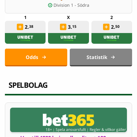
Division 1 - Södra
2.
3.
2.
38
15
50
Odds
Statistik
SPELBOLAG
18+
Spela ansvarsfullt
Regler & villkor gäller
|
|