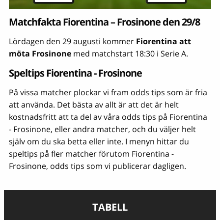
Matchfakta Fiorentina – Frosinone den 29/8
Lördagen den 29 augusti kommer
Fiorentina att
möta Frosinone
med matchstart 18:30 i Serie A.
Speltips Fiorentina - Frosinone
På vissa matcher plockar vi fram odds tips som är fria
att använda. Det bästa av allt är att det är helt
kostnadsfritt att ta del av våra odds tips på Fiorentina
- Frosinone, eller andra matcher, och du väljer helt
själv om du ska betta eller inte. I menyn hittar du
speltips på fler matcher förutom Fiorentina -
Frosinone, odds tips som vi publicerar dagligen.
TABELL