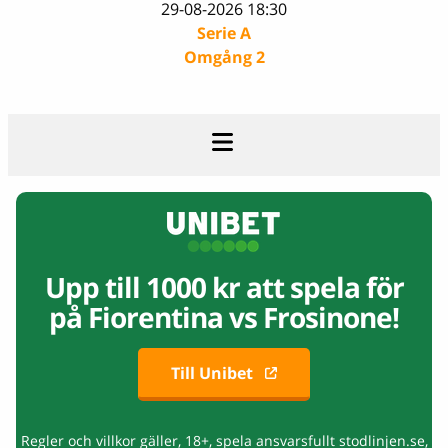
29-08-2026 18:30
Serie A
Omgång 2
Upp till 1000 kr att spela för
på
Fiorentina vs Frosinone!
Till Unibet
Regler och villkor gäller, 18+, spela ansvarsfullt stodlinjen.se,