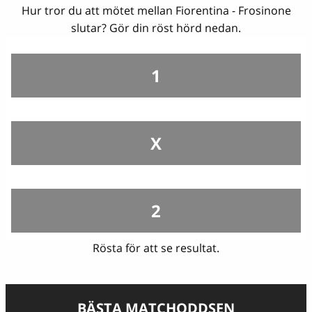
Hur tror du att mötet mellan Fiorentina - Frosinone
slutar? Gör din röst hörd nedan.
1
X
2
Rösta för att se resultat.
BÄSTA MATCHODDSEN