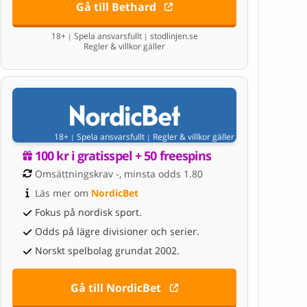
Gå till Bethard
18+
Spela ansvarsfullt
stodlinjen.se
|
|
Regler & villkor gäller
18+
Spela ansvarsfullt
Regler & villkor gäller
|
|
100 kr i gratisspel + 50 freespins
Omsättningskrav -, minsta odds 1.80
Läs mer om 
NordicBet
Fokus på nordisk sport.
Odds på lägre divisioner och serier.
Norskt spelbolag grundat 2002.
Gå till NordicBet