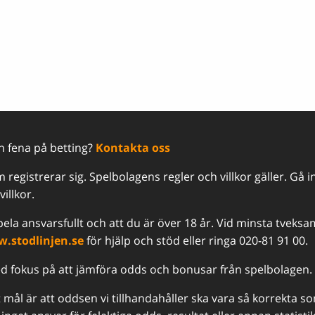
en fena på betting?
Kontakta oss
registrerar sig. Spelbolagens regler och villkor gäller. Gå i
illkor.
 spela ansvarsfullt och att du är över 18 år. Vid minsta tvek
.stodlinjen.se
för hjälp och stöd eller ringa 020-81 91 00.
ed fokus på att jämföra odds och bonusar från spelbolagen.
rt mål är att oddsen vi tillhandahåller ska vara så korrekta s