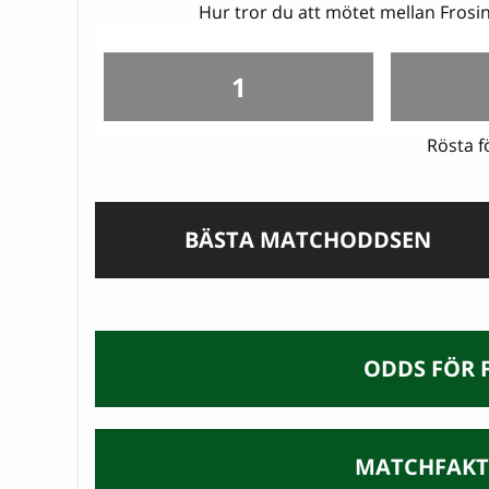
Hur tror du att mötet mellan Frosin
1
Rösta fö
BÄSTA MATCHODDSEN
ODDS FÖR F
MATCHFAKT