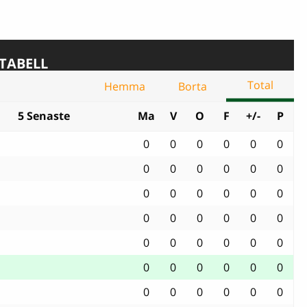
TABELL
Total
Hemma
Borta
5 Senaste
Ma
V
O
F
+/-
P
0
0
0
0
0
0
0
0
0
0
0
0
0
0
0
0
0
0
0
0
0
0
0
0
0
0
0
0
0
0
0
0
0
0
0
0
0
0
0
0
0
0