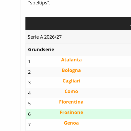
”speltips”.
Serie A 2026/27
Grundserie
Atalanta
1
Bologna
2
Cagliari
3
Como
4
Fiorentina
5
Frosinone
6
Genoa
7