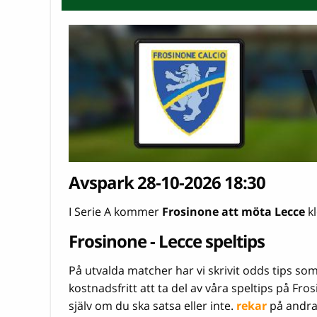
Avspark 28-10-2026 18:30
I Serie A kommer
Frosinone att möta Lecce
kl
Frosinone - Lecce speltips
På utvalda matcher har vi skrivit odds tips som 
kostnadsfritt att ta del av våra speltips på Fro
själv om du ska satsa eller inte.
rekar
på andra