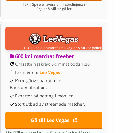
18+
Spela ansvarsfullt
stodlinjen.se
|
|
Regler & villkor gäller
18+
Spela ansvarsfullt
Regler & villkor gäller
|
|
600 kr i matchat freebet
Omsättningskrav: 6x, minst odds 1.80
Läs mer om 
Leo Vegas
Kom igång snabbt med
Bankidentifikation.
Experter på betting i mobilen.
Stort utbud av streamade matcher.
Gå till Leo Vegas
18+. Gäller nya spelare vid första insättning. Minsta