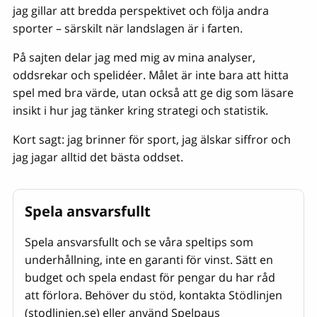
jag gillar att bredda perspektivet och följa andra
sporter – särskilt när landslagen är i farten.
På sajten delar jag med mig av mina analyser,
oddsrekar och spelidéer. Målet är inte bara att hitta
spel med bra värde, utan också att ge dig som läsare
insikt i hur jag tänker kring strategi och statistik.
Kort sagt: jag brinner för sport, jag älskar siffror och
jag jagar alltid det bästa oddset.
Spela ansvarsfullt
Spela ansvarsfullt och se våra speltips som
underhållning, inte en garanti för vinst. Sätt en
budget och spela endast för pengar du har råd
att förlora. Behöver du stöd, kontakta Stödlinjen
(stodlinjen.se) eller använd Spelpaus