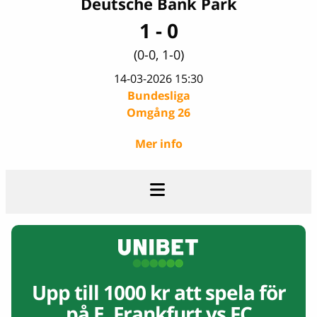
Deutsche Bank Park
1 - 0
(0-0, 1-0)
14-03-2026 15:30
Bundesliga
Omgång 26
Mer info
Upp till 1000 kr att spela för
på
E. Frankfurt vs FC