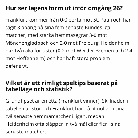
Hur ser lagens form ut inför omgång 26?
Frankfurt kommer från 0-0 borta mot St. Pauli och har
tagit 8 poäng på sina fem senaste Bundesliga-
matcher, med starka hemmasegrar 3-0 mot
Mönchengladbach och 2-0 mot Freiburg. Heidenheim
har två raka förluster (0-2 mot Werder Bremen och 2-4
mot Hoffenheim) och har haft stora problem
defensivt.
Vilket är ett rimligt speltips baserat på
tabelläge och statistik?
Grundtipset är en etta (Frankfurt vinner). Skillnaden i
tabellen är stor och Frankfurt har hållit nollan i sina
två senaste hemmamatcher i ligan, medan
Heidenheim ofta släpper in två mål eller fler i sina
senaste matcher.