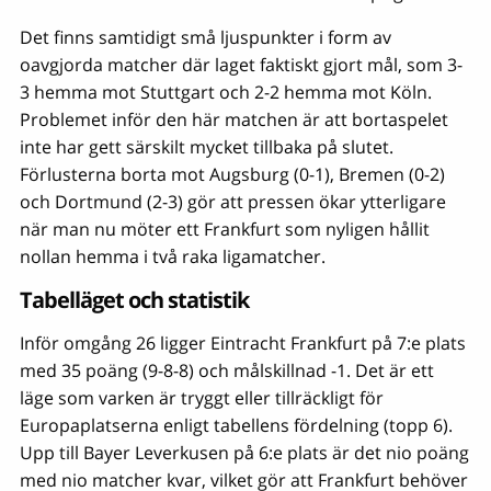
Det finns samtidigt små ljuspunkter i form av
oavgjorda matcher där laget faktiskt gjort mål, som 3-
3 hemma mot Stuttgart och 2-2 hemma mot Köln.
Problemet inför den här matchen är att bortaspelet
inte har gett särskilt mycket tillbaka på slutet.
Förlusterna borta mot Augsburg (0-1), Bremen (0-2)
och Dortmund (2-3) gör att pressen ökar ytterligare
när man nu möter ett Frankfurt som nyligen hållit
nollan hemma i två raka ligamatcher.
Tabelläget och statistik
Inför omgång 26 ligger Eintracht Frankfurt på 7:e plats
med 35 poäng (9-8-8) och målskillnad -1. Det är ett
läge som varken är tryggt eller tillräckligt för
Europaplatserna enligt tabellens fördelning (topp 6).
Upp till Bayer Leverkusen på 6:e plats är det nio poäng
med nio matcher kvar, vilket gör att Frankfurt behöver