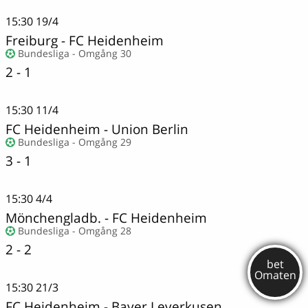
15:30
19/4
Freiburg
-
FC Heidenheim
Bundesliga - Omgång 30
2 - 1
15:30
11/4
FC Heidenheim
-
Union Berlin
Bundesliga - Omgång 29
3 - 1
15:30
4/4
Mönchengladb.
-
FC Heidenheim
Bundesliga - Omgång 28
2 - 2
15:30
21/3
FC Heidenheim
-
Bayer Leverkusen