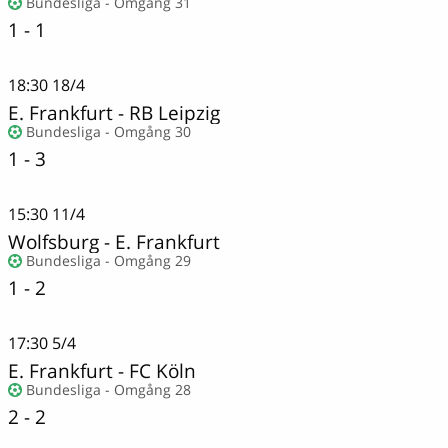
Bundesliga - Omgång 31
1 - 1
18:30
18/4
E. Frankfurt
-
RB Leipzig
Bundesliga - Omgång 30
1 - 3
15:30
11/4
Wolfsburg
-
E. Frankfurt
Bundesliga - Omgång 29
1 - 2
17:30
5/4
E. Frankfurt
-
FC Köln
Bundesliga - Omgång 28
2 - 2