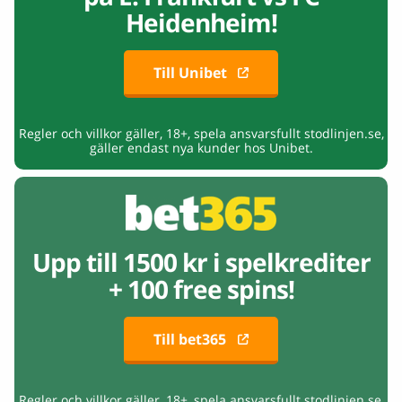
Heidenheim!
Till Unibet
Regler och villkor gäller, 18+, spela ansvarsfullt stodlinjen.se,
gäller endast nya kunder hos Unibet.
Upp till 1500 kr i spelkrediter
+ 100 free spins!
Till bet365
Regler och villkor gäller, 18+, spela ansvarsfullt stodlinjen.se,