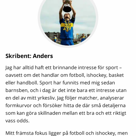
Skribent:
Anders
Jag har alltid haft ett brinnande intresse för sport –
oavsett om det handlar om fotboll, ishockey, basket
eller handboll. Sport har funnits med mig sedan
barnsben, och i dag är det inte bara ett intresse utan
en del av mitt yrkesliv. Jag följer matcher, analyserar
formkurvor och försöker hitta de där små detaljerna
som kan göra skillnaden mellan ett bra och ett riktigt
vass odds.
Mitt främsta fokus ligger på fotboll och ishockey, men