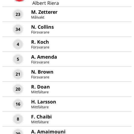
Albert Riera
M. Zetterer
23
Målvakt
N. Collins
34
Försvarare
R. Koch
4
Försvarare
A. Amenda
5
Försvarare
N. Brown
21
Försvarare
R. Doan
20
Mittfältare
H. Larsson
16
Mittfältare
F. Chaibi
8
Mittfältare
A. Amaimouni
29