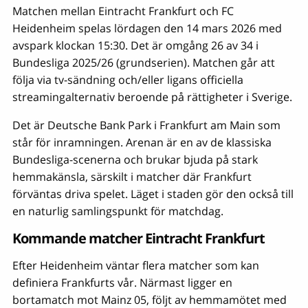
Matchen mellan Eintracht Frankfurt och FC
Heidenheim spelas lördagen den 14 mars 2026 med
avspark klockan 15:30. Det är omgång 26 av 34 i
Bundesliga 2025/26 (grundserien). Matchen går att
följa via tv-sändning och/eller ligans officiella
streamingalternativ beroende på rättigheter i Sverige.
Det är Deutsche Bank Park i Frankfurt am Main som
står för inramningen. Arenan är en av de klassiska
Bundesliga-scenerna och brukar bjuda på stark
hemmakänsla, särskilt i matcher där Frankfurt
förväntas driva spelet. Läget i staden gör den också till
en naturlig samlingspunkt för matchdag.
Kommande matcher Eintracht Frankfurt
Efter Heidenheim väntar flera matcher som kan
definiera Frankfurts vår. Närmast ligger en
bortamatch mot Mainz 05, följt av hemmamötet med