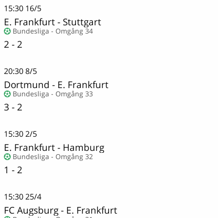
15:30
16/5
E. Frankfurt
-
Stuttgart
Bundesliga - Omgång 34
2 - 2
20:30
8/5
Dortmund
-
E. Frankfurt
Bundesliga - Omgång 33
3 - 2
15:30
2/5
E. Frankfurt
-
Hamburg
Bundesliga - Omgång 32
1 - 2
15:30
25/4
FC Augsburg
-
E. Frankfurt