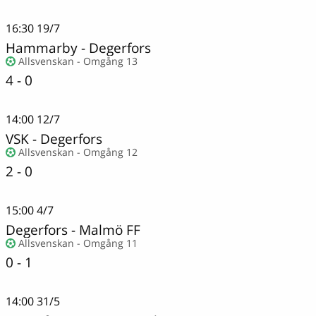
16:30
19/7
Hammarby
-
Degerfors
Allsvenskan - Omgång 13
4 - 0
14:00
12/7
VSK
-
Degerfors
Allsvenskan - Omgång 12
2 - 0
15:00
4/7
Degerfors
-
Malmö FF
Allsvenskan - Omgång 11
0 - 1
14:00
31/5