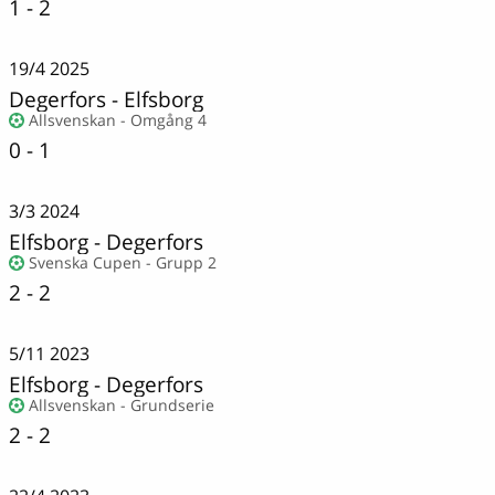
1 - 2
19/4
2025
Degerfors
-
Elfsborg
Allsvenskan - Omgång 4
0 - 1
3/3
2024
Elfsborg
-
Degerfors
Svenska Cupen - Grupp 2
2 - 2
5/11
2023
Elfsborg
-
Degerfors
Allsvenskan - Grundserie
2 - 2