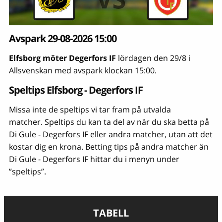
Avspark 29-08-2026 15:00
Elfsborg möter Degerfors IF
lördagen den 29/8 i
Allsvenskan med avspark klockan 15:00.
Speltips Elfsborg - Degerfors IF
Missa inte de speltips vi tar fram på utvalda
matcher. Speltips du kan ta del av när du ska betta på
Di Gule - Degerfors IF eller andra matcher, utan att det
kostar dig en krona. Betting tips på andra matcher än
Di Gule - Degerfors IF hittar du i menyn under
”speltips”.
TABELL