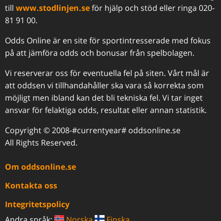
till
www.stodlinjen.se
för hjälp och stöd eller ringa 020-
81 91 00.
Odds Online är en site för sportintresserade med fokus
på att jämföra odds och bonusar från spelbolagen.
Vi reserverar oss för eventuella fel på siten. Vårt mål är
att oddsen vi tillhandahåller ska vara så korrekta som
möjligt men ibland kan det bli tekniska fel. Vi tar inget
ansvar för felaktiga odds, resultat eller annan statistik.
Copyright © 2008-#currentyear# oddsonline.se
All Rights Reserved.
Om oddsonline.se
Kontakta oss
Integritetspolicy
Andra språk:
Norska
Finska