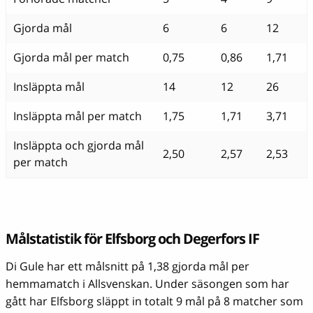
Gjorda mål
6
6
12
Gjorda mål per match
0,75
0,86
1,71
Insläppta mål
14
12
26
Insläppta mål per match
1,75
1,71
3,71
Insläppta och gjorda mål
2,50
2,57
2,53
per match
Målstatistik för Elfsborg och Degerfors IF
Di Gule har ett målsnitt på 1,38 gjorda mål per
hemmamatch i Allsvenskan. Under säsongen som har
gått har Elfsborg släppt in totalt 9 mål på 8 matcher som