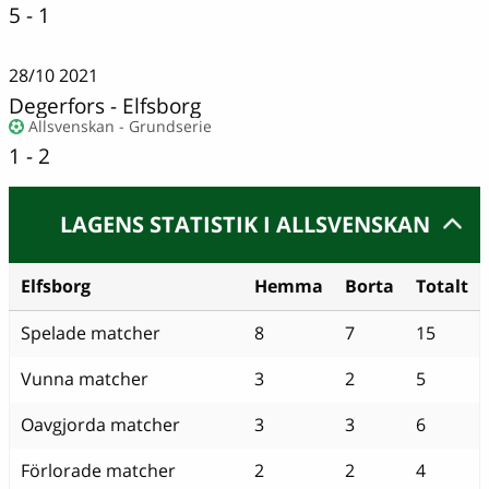
5 - 1
28/10
2021
Degerfors
-
Elfsborg
Allsvenskan - Grundserie
1 - 2
LAGENS STATISTIK I ALLSVENSKAN
Elfsborg
Hemma
Borta
Totalt
Spelade matcher
8
7
15
Vunna matcher
3
2
5
Oavgjorda matcher
3
3
6
Förlorade matcher
2
2
4