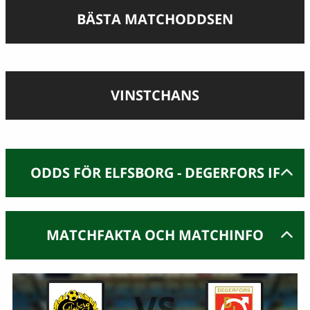
BÄSTA MATCHODDSEN
VINSTCHANS
ODDS FÖR ELFSBORG - DEGERFORS IF
MATCHFAKTA OCH MATCHINFO