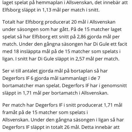
laget spelat på hemmaplan i Allsvenskan, det innebär att
Elfsborg släppt in 1,13 mål per match i snitt.
Totalt har Elfsborg producerat 20 mål i Allsvenskan
under säsongen som har gått. På de 15 matcher laget
spelat så har Elfsborg ett snitt på 2,86 gjorda mål per
match. Under den gångna säsongen har Di Gule ett facit
med 18 insläppta mål på de 15 matcher som spelats i
ligan. I snitt har Di Gule släppt in 2,57 mål per match.
Ser vi till antalet gjorda mål på bortaplan så har
Degerfors IF 6 gjorda mål sammanlagt i de 7
bortamatcher man spelat. Degerfors IF har i genomsnitt
släppt in 1,71 mål per bortamatch i Allsvenskan.
Per match har Degerfors IF i snitt producerat 1,71 mål
framåt på de 15 matcher som spelats i
Allsvenskan. Under den gångna säsongen i ligan så har
Degerfors IF släppt in totalt 26 mål. Detta innebär att