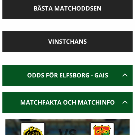
BÄSTA MATCHODDSEN
VINSTCHANS
ODDS FÖR ELFSBORG - GAIS
MATCHFAKTA OCH MATCHINFO