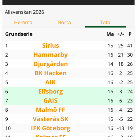
Allsvenskan 2026
Hemma
Borta
Total
Grundserie
Ma
+/-
P
Sirius
1
15
25
41
Hammarby
2
16
21
30
Djurgården
3
14
18
26
BK Häcken
4
16
2
25
AIK
5
16
-2
25
Elfsborg
6
16
3
24
GAIS
7
16
6
23
Malmö FF
8
16
4
23
Västerås SK
9
15
-5
22
IFK Göteborg
10
16
-13
19