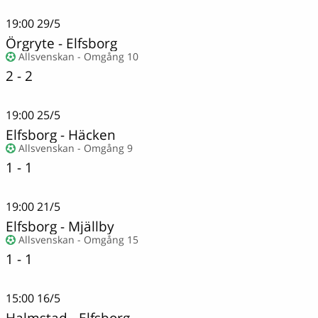
19:00
29/5
Örgryte
-
Elfsborg
Allsvenskan - Omgång 10
2 - 2
19:00
25/5
Elfsborg
-
Häcken
Allsvenskan - Omgång 9
1 - 1
19:00
21/5
Elfsborg
-
Mjällby
Allsvenskan - Omgång 15
1 - 1
15:00
16/5
Halmstad
-
Elfsborg