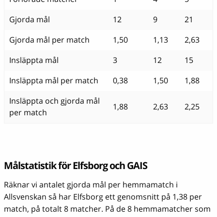
Gjorda mål
12
9
21
Gjorda mål per match
1,50
1,13
2,63
Insläppta mål
3
12
15
Insläppta mål per match
0,38
1,50
1,88
Insläppta och gjorda mål
1,88
2,63
2,25
per match
Målstatistik för Elfsborg och GAIS
Räknar vi antalet gjorda mål per hemmamatch i
Allsvenskan så har Elfsborg ett genomsnitt på 1,38 per
match, på totalt 8 matcher. På de 8 hemmamatcher som