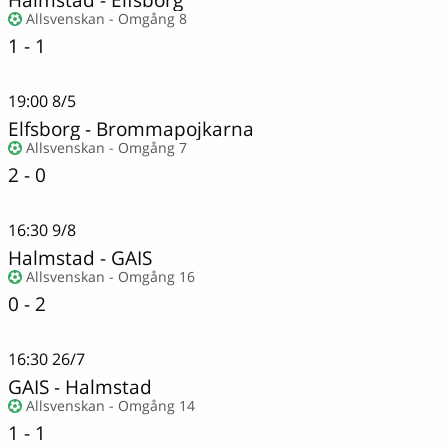
Allsvenskan - Omgång 8
1 - 1
19:00
8/5
Elfsborg
-
Brommapojkarna
Allsvenskan - Omgång 7
2 - 0
16:30
9/8
Halmstad
-
GAIS
Allsvenskan - Omgång 16
0 - 2
16:30
26/7
GAIS
-
Halmstad
Allsvenskan - Omgång 14
1 - 1