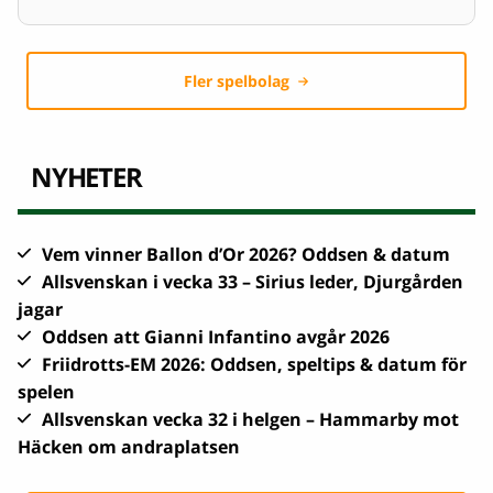
Fler spelbolag
NYHETER
Vem vinner Ballon d’Or 2026? Oddsen & datum
Allsvenskan i vecka 33 – Sirius leder, Djurgården
jagar
Oddsen att Gianni Infantino avgår 2026
Friidrotts-EM 2026: Oddsen, speltips & datum för
spelen
Allsvenskan vecka 32 i helgen – Hammarby mot
Häcken om andraplatsen