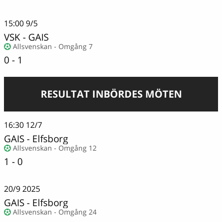
15:00
9/5
VSK
-
GAIS
Allsvenskan - Omgång 7
0 - 1
RESULTAT INBÖRDES MÖTEN
16:30
12/7
GAIS
-
Elfsborg
Allsvenskan - Omgång 12
1 - 0
20/9
2025
GAIS
-
Elfsborg
Allsvenskan - Omgång 24