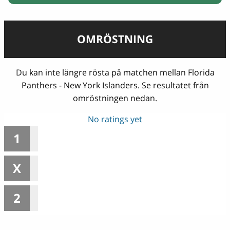
OMRÖSTNING
Du kan inte längre rösta på matchen mellan Florida
Panthers - New York Islanders. Se resultatet från
omröstningen nedan.
No ratings yet
1
X
2