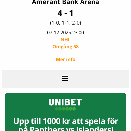
Amerant Bank Arena
4 - 1
(1-0, 1-1, 2-0)
07-12-2025 23:00
NHL
Omgång 58
Mer info
Upp till 1000 kr att spela för
på
Panthers vs Islanders!