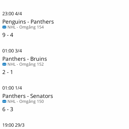
23:00
4/4
Penguins
-
Panthers
NHL - Omgång 154
9 - 4
01:00
3/4
Panthers
-
Bruins
NHL - Omgång 152
2 - 1
01:00
1/4
Panthers
-
Senators
NHL - Omgång 150
6 - 3
19:00
29/3