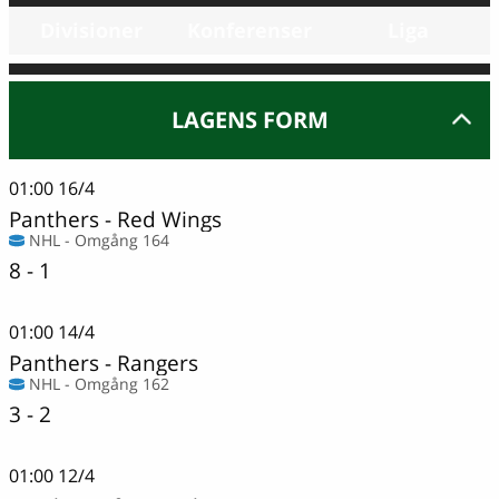
Divisioner
Konferenser
Liga
LAGENS FORM
01:00
16/4
Panthers
-
Red Wings
NHL - Omgång 164
8 - 1
01:00
14/4
Panthers
-
Rangers
NHL - Omgång 162
3 - 2
01:00
12/4