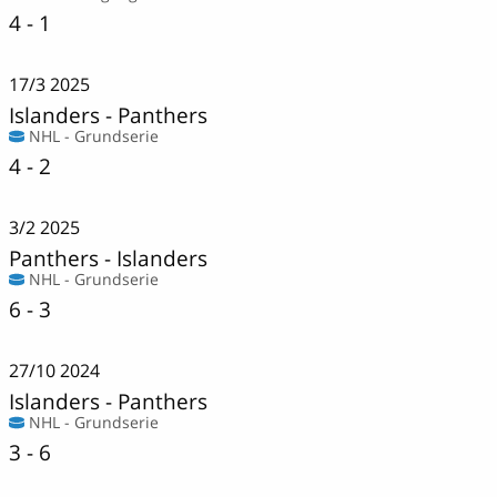
4 - 1
17/3
2025
Islanders
-
Panthers
NHL - Grundserie
4 - 2
3/2
2025
Panthers
-
Islanders
NHL - Grundserie
6 - 3
27/10
2024
Islanders
-
Panthers
NHL - Grundserie
3 - 6