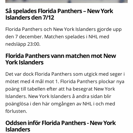
Så spelades Florida Panthers – New York
Islanders den 7/12
Florida Panthers och New York Islanders gjorde upp
den 7 december. Matchen spelades i NHL med
nedsläpp 23:00.
Florida Panthers vann matchen mot New
York Islanders
Det var dock Florida Panthers som utgick med seger i
mötet med 4 mål mot 1. Florida Panthers plockar nya
poäng till tabellen efter att ha besegrat New York
Islanders. New York Islanders å andra sidan blir
poänglösa i den här omgången av NHL i och med
förlusten.
Oddsen inför Florida Panthers - New York
Islanders