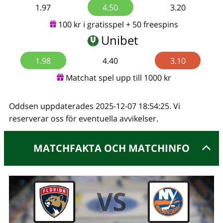
1.97
4.50
3.20
100 kr i gratisspel + 50 freespins
Unibet
1.98
4.40
3.10
Matchat spel upp till 1000 kr
Oddsen uppdaterades 2025-12-07 18:54:25. Vi
reserverar oss för eventuella avvikelser.
MATCHFAKTA OCH MATCHINFO