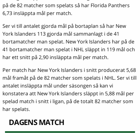
på de 82 matcher som spelats så har Florida Panthers
6,73 insläppta mål per match.
Ser vi till antalet gjorda mål på bortaplan så har New
York Islanders 113 gjorda mål sammanlagt i de 41
bortamatcher man spelat. New York Islanders har på de
41 bortamatcher man spelat i NHL släppt in 119 mål och
har ett snitt på 2,90 insläppta mål per match.
Per match har New York Islanders i snitt producerat 5,68
mål framåt på de 82 matcher som spelats i NHL. Ser vi till
antalet insläppta mål under säsongen så kan vi
konstatera att New York Islanders släppt in 5,88 mål per
spelad match i snitt i ligan, på de totalt 82 matcher som
har spelats.
DAGENS MATCH