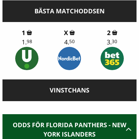
BÄSTA MATCHODDSEN
1
X
2
1.
4.
3.
98
50
30
VINSTCHANS
ODDS FÖR FLORIDA PANTHERS - NEW
YORK ISLANDERS