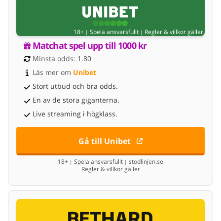
18+
Spela ansvarsfullt
Regler & villkor gäller
|
|
Matchat spel upp till 1000 kr
Minsta odds: 1.80
Läs mer om 
Unibet
Stort utbud och bra odds.
En av de stora giganterna.
Live streaming i högklass.
Gå till Unibet
18+
Spela ansvarsfullt
stodlinjen.se
|
|
Regler & villkor gäller