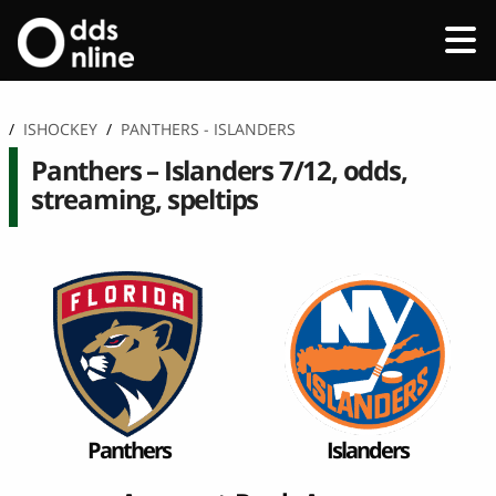
/
ISHOCKEY
/
PANTHERS - ISLANDERS
Panthers – Islanders 7/12, odds,
streaming, speltips
Panthers
Islanders