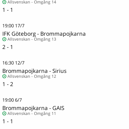
Allsvenskan - Omgång 14
1 - 1
19:00
17/7
IFK Göteborg
-
Brommapojkarna
Allsvenskan - Omgång 13
2 - 1
16:30
12/7
Brommapojkarna
-
Sirius
Allsvenskan - Omgång 12
1 - 2
19:00
6/7
Brommapojkarna
-
GAIS
Allsvenskan - Omgång 11
1 - 1