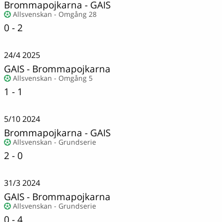
Brommapojkarna
-
GAIS
Allsvenskan - Omgång 28
0 - 2
24/4
2025
GAIS
-
Brommapojkarna
Allsvenskan - Omgång 5
1 - 1
5/10
2024
Brommapojkarna
-
GAIS
Allsvenskan - Grundserie
2 - 0
31/3
2024
GAIS
-
Brommapojkarna
Allsvenskan - Grundserie
0 - 4