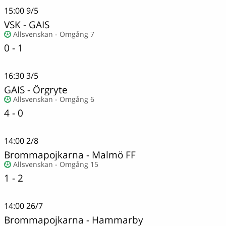
15:00
9/5
VSK
-
GAIS
Allsvenskan - Omgång 7
0 - 1
16:30
3/5
GAIS
-
Örgryte
Allsvenskan - Omgång 6
4 - 0
14:00
2/8
Brommapojkarna
-
Malmö FF
Allsvenskan - Omgång 15
1 - 2
14:00
26/7
Brommapojkarna
-
Hammarby