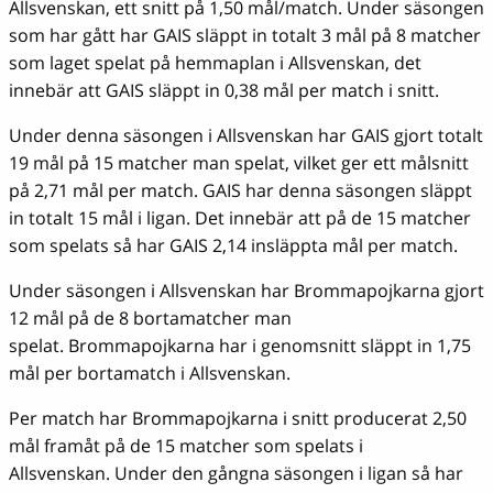
Allsvenskan, ett snitt på 1,50 mål/match. Under säsongen
som har gått har GAIS släppt in totalt 3 mål på 8 matcher
som laget spelat på hemmaplan i Allsvenskan, det
innebär att GAIS släppt in 0,38 mål per match i snitt.
Under denna säsongen i Allsvenskan har GAIS gjort totalt
19 mål på 15 matcher man spelat, vilket ger ett målsnitt
på 2,71 mål per match. GAIS har denna säsongen släppt
in totalt 15 mål i ligan. Det innebär att på de 15 matcher
som spelats så har GAIS 2,14 insläppta mål per match.
Under säsongen i Allsvenskan har Brommapojkarna gjort
12 mål på de 8 bortamatcher man
spelat. Brommapojkarna har i genomsnitt släppt in 1,75
mål per bortamatch i Allsvenskan.
Per match har Brommapojkarna i snitt producerat 2,50
mål framåt på de 15 matcher som spelats i
Allsvenskan. Under den gångna säsongen i ligan så har