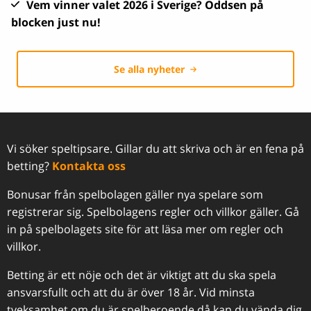
Vem vinner valet 2026 i Sverige? Oddsen på
blocken just nu!
Se alla nyheter
Vi söker speltipsare. Gillar du att skriva och är en fena på
betting?
Kontakta oss
Bonusar från spelbolagen gäller nya spelare som
registrerar sig. Spelbolagens regler och villkor gäller. Gå
in på spelbolagets site för att läsa mer om regler och
villkor.
Betting är ett nöje och det är viktigt att du ska spela
ansvarsfullt och att du är över 18 år. Vid minsta
tveksamhet om du är spelberoende då kan du vända dig