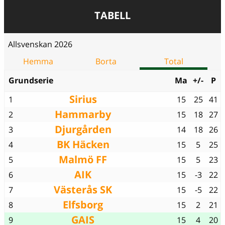
TABELL
Allsvenskan 2026
Hemma
Borta
Total
Grundserie
Ma
+/-
P
Sirius
1
15
25
41
Hammarby
2
15
18
27
Djurgården
3
14
18
26
BK Häcken
4
15
5
25
Malmö FF
5
15
5
23
AIK
6
15
-3
22
Västerås SK
7
15
-5
22
Elfsborg
8
15
2
21
GAIS
9
15
4
20