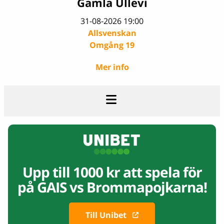
Gamla Ullevi
31-08-2026 19:00
Allsvenskan
Omgång 19
Mer info
Upp till 1000 kr att spela för
på
GAIS vs Brommapojkarna!
Till Unibet