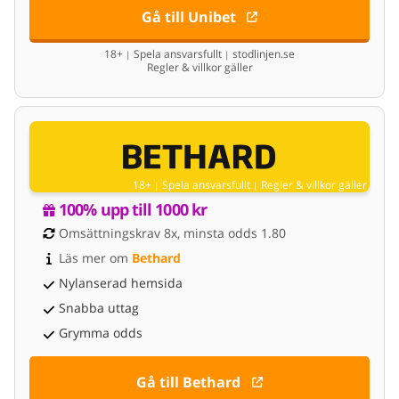
Gå till Unibet
18+
Spela ansvarsfullt
stodlinjen.se
|
|
Regler & villkor gäller
18+
Spela ansvarsfullt
Regler & villkor gäller
|
|
100% upp till 1000 kr
Omsättningskrav 8x, minsta odds 1.80
Läs mer om 
Bethard
Nylanserad hemsida
Snabba uttag
Grymma odds
Gå till Bethard