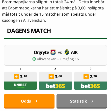
Brommapojkarna släppt in totalt 24 mål. Detta innebär
att Brommapojkarna har ett målsnitt på 3,00 insläppta
mål totalt under de 15 matcher som spelats under
säsongen i Allsvenskan.
DAGENS MATCH
Örgryte
AIK
vs
Allsvenskan - Omgång 16
3.
3.
2.
10
60
20
Odds
Statistik