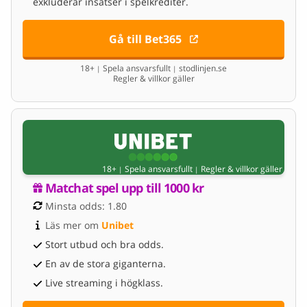
exkluderar insatser i spelkrediter.
Gå till Bet365
18+
Spela ansvarsfullt
stodlinjen.se
|
|
Regler & villkor gäller
18+
Spela ansvarsfullt
Regler & villkor gäller
|
|
Matchat spel upp till 1000 kr
Minsta odds: 1.80
Läs mer om 
Unibet
Stort utbud och bra odds.
En av de stora giganterna.
Live streaming i högklass.