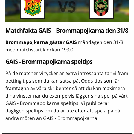
Matchfakta GAIS – Brommapojkarna den 31/8
Brommapojkarna gästar GAIS
måndagen den 31/8
med matchstart klockan 19:00.
GAIS - Brommapojkarna speltips
På de matcher vi tycker är extra intressanta tar vi fram
betting tips som du kan satsa på. Odds tips som är
framtagna av våra skribenter så att du kan maximera
dina vinster när du exempelvis lägger sina spel på vårt
GAIS - Brommapojkarna speltips. Vi publicerar
dagligen speltips om du är ute efter att spela på på
andra möten än GAIS - Brommapojkarna.