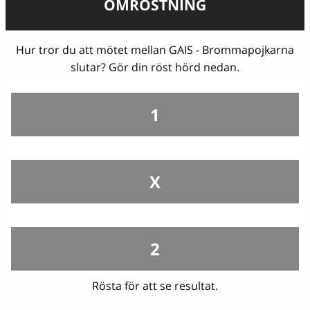
OMRÖSTNING
Hur tror du att mötet mellan GAIS - Brommapojkarna
slutar? Gör din röst hörd nedan.
1
X
2
Rösta för att se resultat.