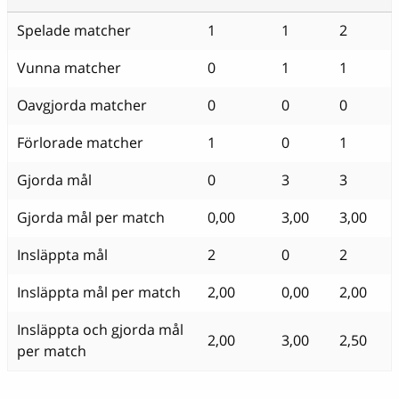
Spelade matcher
1
1
2
Vunna matcher
0
1
1
Oavgjorda matcher
0
0
0
Förlorade matcher
1
0
1
Gjorda mål
0
3
3
Gjorda mål per match
0,00
3,00
3,00
Insläppta mål
2
0
2
Insläppta mål per match
2,00
0,00
2,00
Insläppta och gjorda mål
2,00
3,00
2,50
per match