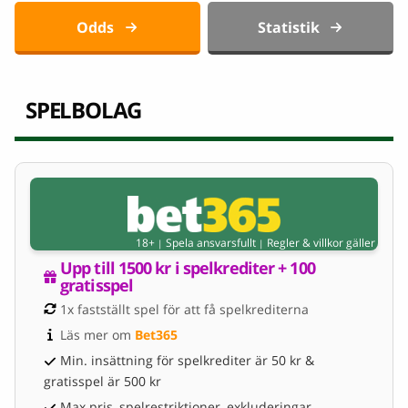
Odds
Statistik
SPELBOLAG
18+
Spela ansvarsfullt
Regler & villkor gäller
|
|
Upp till 1500 kr i spelkrediter + 100 
gratisspel
1x fastställt spel för att få spelkrediterna
Läs mer om 
Bet365
Min. insättning för spelkrediter är 50 kr &
gratisspel är 500 kr
Max pris, spelrestriktioner, exkluderingar,