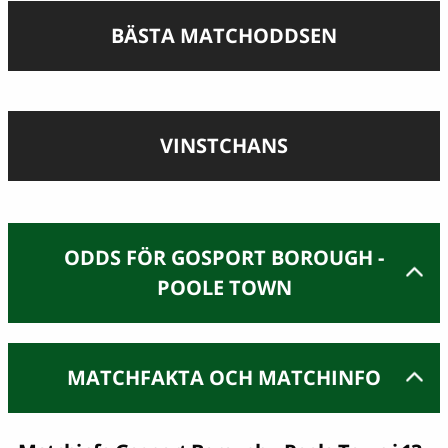
BÄSTA MATCHODDSEN
VINSTCHANS
ODDS FÖR GOSPORT BOROUGH -
POOLE TOWN
MATCHFAKTA OCH MATCHINFO