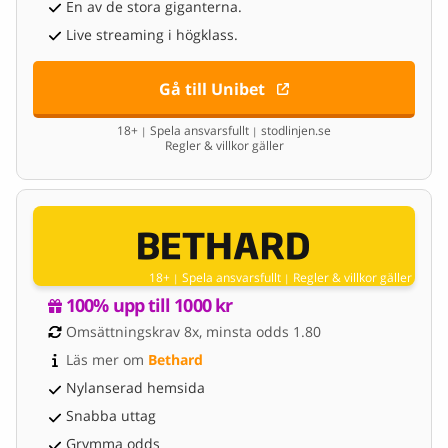
En av de stora giganterna.
Live streaming i högklass.
Gå till Unibet
18+
Spela ansvarsfullt
stodlinjen.se
|
|
Regler & villkor gäller
18+
Spela ansvarsfullt
Regler & villkor gäller
|
|
100% upp till 1000 kr
Omsättningskrav 8x, minsta odds 1.80
Läs mer om 
Bethard
Nylanserad hemsida
Snabba uttag
Grymma odds