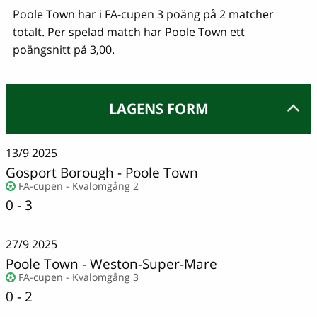
Poole Town har i FA-cupen 3 poäng på 2 matcher
totalt. Per spelad match har Poole Town ett
poängsnitt på 3,00.
LAGENS FORM
13/9
2025
Gosport Borough
-
Poole Town
FA-cupen - Kvalomgång 2
0 - 3
27/9
2025
Poole Town
-
Weston-Super-Mare
FA-cupen - Kvalomgång 3
0 - 2