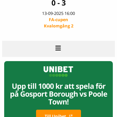
0 - 3
13-09-2025 16:00
FA-cupen
Kvalomgång 2
Upp till 1000 kr att spela för
på
Gosport Borough vs Poole
Town!
Till Unibet