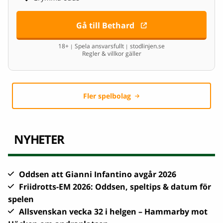
Gå till Bethard
18+
Spela ansvarsfullt
stodlinjen.se
|
|
Regler & villkor gäller
Fler spelbolag
NYHETER
Oddsen att Gianni Infantino avgår 2026
Friidrotts-EM 2026: Oddsen, speltips & datum för
spelen
Allsvenskan vecka 32 i helgen – Hammarby mot