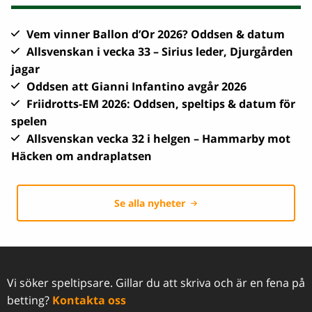
Vem vinner Ballon d’Or 2026? Oddsen & datum
Allsvenskan i vecka 33 – Sirius leder, Djurgården
jagar
Oddsen att Gianni Infantino avgår 2026
Friidrotts-EM 2026: Oddsen, speltips & datum för
spelen
Allsvenskan vecka 32 i helgen – Hammarby mot
Häcken om andraplatsen
Se alla nyheter
Vi söker speltipsare. Gillar du att skriva och är en fena på
betting?
Kontakta oss