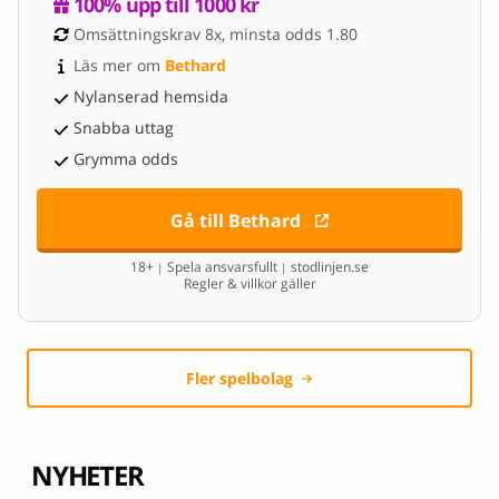
100% upp till 1000 kr
Omsättningskrav 8x, minsta odds 1.80
Läs mer om 
Bethard
Nylanserad hemsida
Snabba uttag
Grymma odds
Gå till Bethard
18+
Spela ansvarsfullt
stodlinjen.se
|
|
Regler & villkor gäller
Fler spelbolag
NYHETER