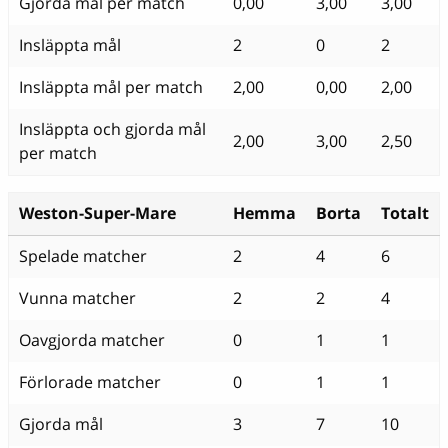
Gjorda mål per match
0,00
3,00
3,00
Insläppta mål
2
0
2
Insläppta mål per match
2,00
0,00
2,00
Insläppta och gjorda mål
2,00
3,00
2,50
per match
Weston-Super-Mare
Hemma
Borta
Totalt
Spelade matcher
2
4
6
Vunna matcher
2
2
4
Oavgjorda matcher
0
1
1
Förlorade matcher
0
1
1
Gjorda mål
3
7
10