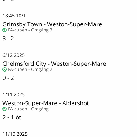
18:45
10/1
Grimsby Town
-
Weston-Super-Mare
FA-cupen - Omgång 3
3 - 2
6/12
2025
Chelmsford City
-
Weston-Super-Mare
FA-cupen - Omgång 2
0 - 2
1/11
2025
Weston-Super-Mare
-
Aldershot
FA-cupen - Omgång 1
2 - 1 öt
11/10
2025