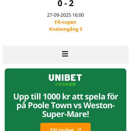
0 - 2
27-09-2025 16:00
FA-cupen
Kvalomgång 3
Upp till 1000 kr att spela för
på
Poole Town vs Weston-
Super-Mare!
Till Unibet