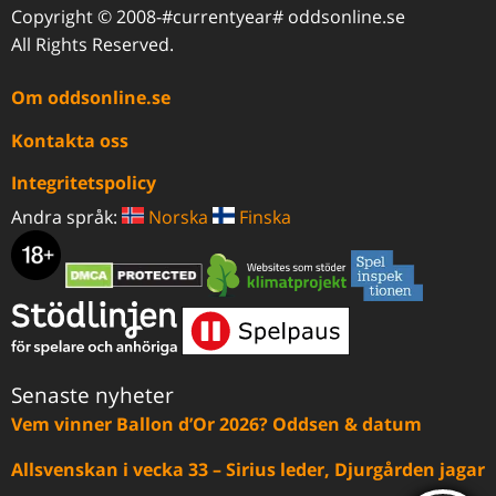
Copyright © 2008-#currentyear# oddsonline.se
All Rights Reserved.
Om oddsonline.se
Kontakta oss
Integritetspolicy
Andra språk:
Norska
Finska
Senaste nyheter
Vem vinner Ballon d’Or 2026? Oddsen & datum
Allsvenskan i vecka 33 – Sirius leder, Djurgården jagar