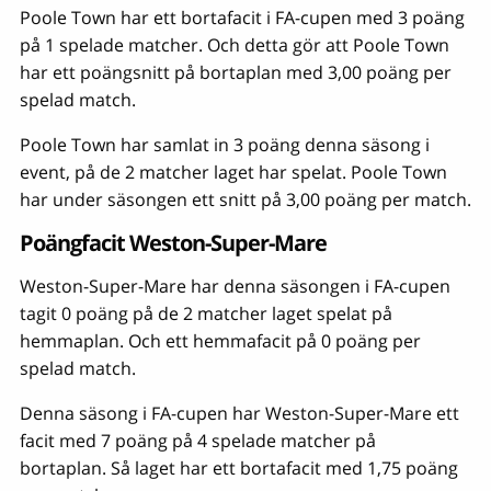
Poole Town har ett bortafacit i FA-cupen med 3 poäng
på 1 spelade matcher. Och detta gör att Poole Town
har ett poängsnitt på bortaplan med 3,00 poäng per
spelad match.
Poole Town har samlat in 3 poäng denna säsong i
event, på de 2 matcher laget har spelat. Poole Town
har under säsongen ett snitt på 3,00 poäng per match.
Poängfacit Weston-Super-Mare
Weston-Super-Mare har denna säsongen i FA-cupen
tagit 0 poäng på de 2 matcher laget spelat på
hemmaplan. Och ett hemmafacit på 0 poäng per
spelad match.
Denna säsong i FA-cupen har Weston-Super-Mare ett
facit med 7 poäng på 4 spelade matcher på
bortaplan. Så laget har ett bortafacit med 1,75 poäng