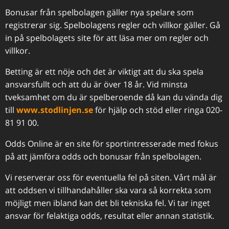
Bonusar från spelbolagen gäller nya spelare som
registrerar sig. Spelbolagens regler och villkor gäller. Gå
in på spelbolagets site för att läsa mer om regler och
villkor.
Betting är ett nöje och det är viktigt att du ska spela
ansvarsfullt och att du är över 18 år. Vid minsta
tveksamhet om du är spelberoende då kan du vända dig
till
www.stodlinjen.se
för hjälp och stöd eller ringa 020-
81 91 00.
Odds Online är en site för sportintresserade med fokus
på att jämföra odds och bonusar från spelbolagen.
Vi reserverar oss för eventuella fel på siten. Vårt mål är
att oddsen vi tillhandahåller ska vara så korrekta som
möjligt men ibland kan det bli tekniska fel. Vi tar inget
ansvar för felaktiga odds, resultat eller annan statistik.