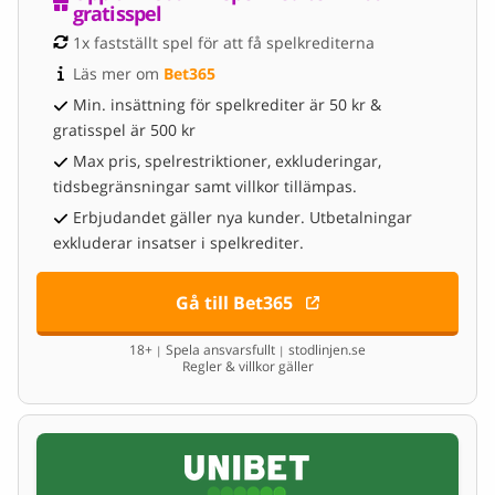
gratisspel
1x fastställt spel för att få spelkrediterna
Läs mer om 
Bet365
Min. insättning för spelkrediter är 50 kr &
gratisspel är 500 kr
Max pris, spelrestriktioner, exkluderingar,
tidsbegränsningar samt villkor tillämpas.
Erbjudandet gäller nya kunder. Utbetalningar
exkluderar insatser i spelkrediter.
Gå till Bet365
18+
Spela ansvarsfullt
stodlinjen.se
|
|
Regler & villkor gäller