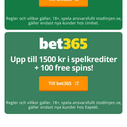
Regler och villkor gäller, 18+, spela ansvarsfullt stodlinjen.se,
gäller endast nya kunder hos Unibet.
Upp till 1500 kr i spelkrediter
+ 100 free spins!
Till bet365
Regler och villkor gäller, 18+, spela ansvarsfullt stodlinjen.se,
gäller endast nya kunder hos Expekt.