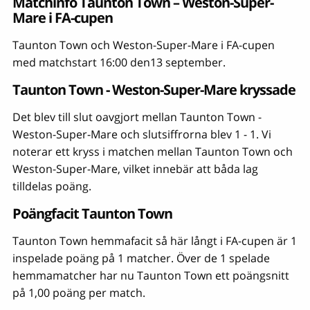
Matchinfo Taunton Town – Weston-Super-
Mare i FA-cupen
Taunton Town och Weston-Super-Mare i FA-cupen
med matchstart 16:00 den13 september.
Taunton Town - Weston-Super-Mare kryssade
Det blev till slut oavgjort mellan Taunton Town -
Weston-Super-Mare och slutsiffrorna blev 1 - 1. Vi
noterar ett kryss i matchen mellan Taunton Town och
Weston-Super-Mare, vilket innebär att båda lag
tilldelas poäng.
Poängfacit Taunton Town
Taunton Town hemmafacit så här långt i FA-cupen är 1
inspelade poäng på 1 matcher. Över de 1 spelade
hemmamatcher har nu Taunton Town ett poängsnitt
på 1,00 poäng per match.