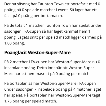
Denna säsong har Taunton Town ett bortafacit med 0
poäng på 0 spelade matcher i event. Så laget har ett
facit på 0 poäng per bortamatch.
På de totalt 1 matcher Taunton Town har spelat under
säsongen i FA-cupen så har laget kammat hem 1
poäng. Lagets snitt per spelad match ligger därmed på
1,00 poäng.
Poängfacit Weston-Super-Mare
På 2 matcher i FA-cupen har Weston-Super-Mare nu 0
insamlade poäng. Detta innebär att Weston-Super-
Mare har ett hemmasnitt på 0 poäng per match.
På bortaplan så har Weston-Super-Mare i FA-cupen
under säsongen 7 inspelade poäng på 4 matcher laget
har spelat. På bortaplan har Weston-Super-Mare tagit
1,75 poäng per spelad match.