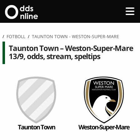
/
FOTBOLL
/
TAUNTON TOWN - WESTON-SUPER-MARE
Taunton Town – Weston-Super-Mare
13/9, odds, stream, speltips
Taunton Town
Weston-Super-Mare