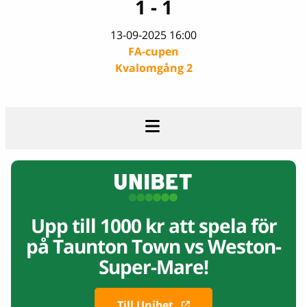
1 - 1
13-09-2025 16:00
FA-cupen
Kvalomgång 2
Upp till 1000 kr att spela för
på
Taunton Town vs Weston-
Super-Mare!
Till Unibet