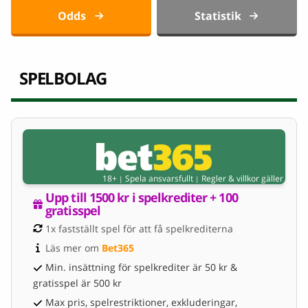
Odds
Statistik
SPELBOLAG
18+
Spela ansvarsfullt
Regler & villkor gäller
|
|
Upp till 1500 kr i spelkrediter + 100 
gratisspel
1x fastställt spel för att få spelkrediterna
Läs mer om 
Bet365
Min. insättning för spelkrediter är 50 kr &
gratisspel är 500 kr
Max pris, spelrestriktioner, exkluderingar,