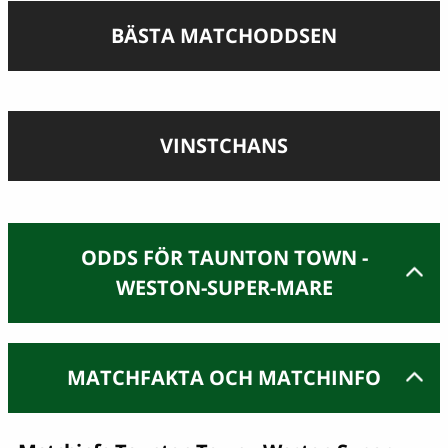
BÄSTA MATCHODDSEN
VINSTCHANS
ODDS FÖR TAUNTON TOWN -
WESTON-SUPER-MARE
MATCHFAKTA OCH MATCHINFO