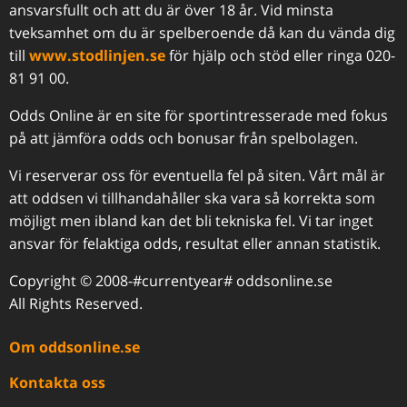
ansvarsfullt och att du är över 18 år. Vid minsta
tveksamhet om du är spelberoende då kan du vända dig
till
www.stodlinjen.se
för hjälp och stöd eller ringa 020-
81 91 00.
Odds Online är en site för sportintresserade med fokus
på att jämföra odds och bonusar från spelbolagen.
Vi reserverar oss för eventuella fel på siten. Vårt mål är
att oddsen vi tillhandahåller ska vara så korrekta som
möjligt men ibland kan det bli tekniska fel. Vi tar inget
ansvar för felaktiga odds, resultat eller annan statistik.
Copyright © 2008-#currentyear# oddsonline.se
All Rights Reserved.
Om oddsonline.se
Kontakta oss