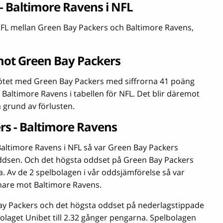
 Baltimore Ravens i NFL
FL mellan Green Bay Packers och Baltimore Ravens,
ot Green Bay Packers
 mötet med Green Bay Packers med siffrorna 41 poäng
 Baltimore Ravens i tabellen för NFL. Det blir däremot
grund av förlusten.
rs - Baltimore Ravens
altimore Ravens i NFL så var Green Bay Packers
 oddsen. Och det högsta oddset på Green Bay Packers
a. Av de 2 spelbolagen i vår oddsjämförelse så var
nare mot Baltimore Ravens.
y Packers och det högsta oddset på nederlagstippade
laget Unibet till 2.32 gånger pengarna. Spelbolagen