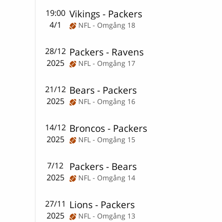
Vikings
-
Packers
19:00
4/1
NFL - Omgång 18
Packers
-
Ravens
28/12
2025
NFL - Omgång 17
Bears
-
Packers
21/12
2025
NFL - Omgång 16
Broncos
-
Packers
14/12
2025
NFL - Omgång 15
Packers
-
Bears
7/12
2025
NFL - Omgång 14
Lions
-
Packers
27/11
2025
NFL - Omgång 13