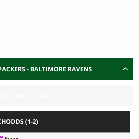
PACKERS - BALTIMORE RAVENS
tid
Mål
Poäng
Alla
HODDS (1-2)
Bonus