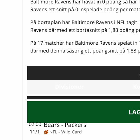
Baltimore Ravens har håvat in 0 poäng så här
Ravens ett snitt på 0 inspelade poäng per mat
På bortaplan har Baltimore Ravens i NFL tagit 
Ravens därmed ett bortasnitt på 1,88 poäng p
På 17 matcher har Baltimore Ravens spelat in
därmed denna säsong ett poängsnitt på 1,88 
Divisioner
Ko
LA
Bears
-
Packers
02:00
11/1
NFL - Wild Card