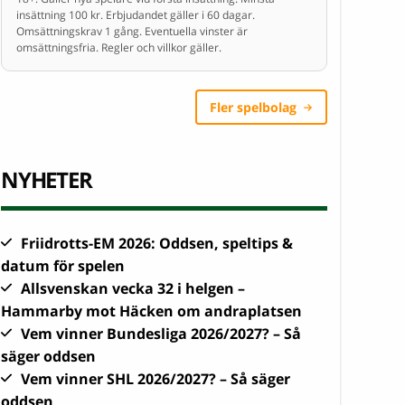
insättning 100 kr. Erbjudandet gäller i 60 dagar.
Omsättningskrav 1 gång. Eventuella vinster är
omsättningsfria. Regler och villkor gäller.
Fler spelbolag
NYHETER
Friidrotts-EM 2026: Oddsen, speltips &
datum för spelen
Allsvenskan vecka 32 i helgen –
Hammarby mot Häcken om andraplatsen
Vem vinner Bundesliga 2026/2027? – Så
säger oddsen
Vem vinner SHL 2026/2027? – Så säger
oddsen