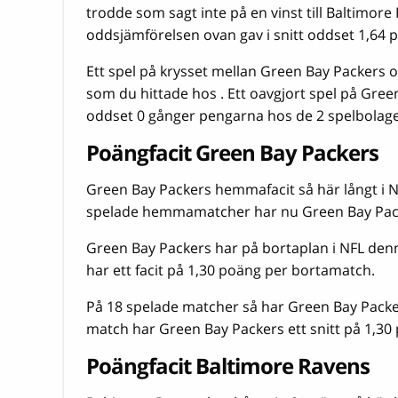
trodde som sagt inte på en vinst till Baltimor
oddsjämförelsen ovan gav i snitt oddset 1,64 p
Ett spel på krysset mellan Green Bay Packers
som du hittade hos . Ett oavgjort spel på Green
oddset 0 gånger pengarna hos de 2 spelbolagen
Poängfacit Green Bay Packers
Green Bay Packers hemmafacit så här långt i N
spelade hemmamatcher har nu Green Bay Packe
Green Bay Packers har på bortaplan i NFL den
har ett facit på 1,30 poäng per bortamatch.
På 18 spelade matcher så har Green Bay Packe
match har Green Bay Packers ett snitt på 1,30
Poängfacit Baltimore Ravens