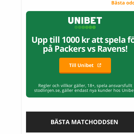
Bästa od
Upp till 1000 kr att spela f
på
Packers vs Ravens!
Till Unibet
Regler och villkor gäller, 18+, spela ansvarsfullt
stodlinjen.se, gäller endast nya kunder hos Unibe
BÄSTA MATCHODDSEN