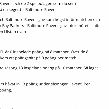
e Ravens och de 2 spelbolagen som du ser i
å en seger till Baltimore Ravens.
 och Baltimore Ravens gav som högst inför matchen och
 Bay Packers - Baltimore Ravens gav inför mötet i snitt
 i listan ovan.
FL är 0 inspelade poäng på 8 matcher. Över de 8
rs ett poängsnitt på 0 poäng per match.
na säsong 13 inspelade poäng på 10 matcher. Så laget
rs håvat in 13 poäng under säsongen i event. Per
 poäng.