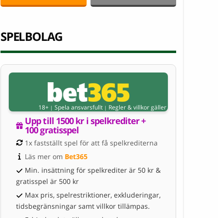
SPELBOLAG
18+
Spela ansvarsfullt
Regler & villkor gäller
|
|
Upp till 1500 kr i spelkrediter + 
100 gratisspel
1x fastställt spel för att få spelkrediterna
Läs mer om 
Bet365
Min. insättning för spelkrediter är 50 kr &
gratisspel är 500 kr
Max pris, spelrestriktioner, exkluderingar,
tidsbegränsningar samt villkor tillämpas.