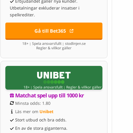
Erbjudandet gäller nya kunder.
Utbetalningar exkluderar insatser i
spelkrediter.
Gå till Bet365
18+
Spela ansvarsfullt
stodlinjen.se
|
|
Regler & villkor gäller
18+
Spela ansvarsfullt
Regler & villkor gäller
|
|
Matchat spel upp till 1000 kr
Minsta odds: 1.80
Läs mer om 
Unibet
Stort utbud och bra odds.
En av de stora giganterna.