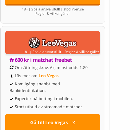
18+
Spela ansvarsfullt
stodlinjen.se
|
|
Regler & villkor gäller
18+
Spela ansvarsfullt
Regler & villkor gäller
|
|
600 kr i matchat freebet
Omsättningskrav: 6x, minst odds 1.80
Läs mer om 
Leo Vegas
Kom igång snabbt med
Bankidentifikation.
Experter på betting i mobilen.
Stort utbud av streamade matcher.
Gå till Leo Vegas