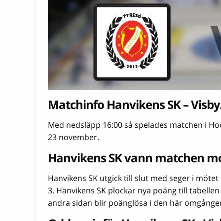
Matchinfo Hanvikens SK – Visb
Med nedsläpp 16:00 så spelades matchen i Ho
23 november.
Hanvikens SK vann matchen m
Hanvikens SK utgick till slut med seger i möt
3. Hanvikens SK plockar nya poäng till tabell
andra sidan blir poänglösa i den här omgånge