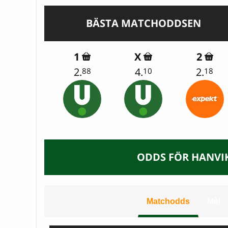
BÄSTA MATCHODDSEN
1
X
2
2.
4.
2.
88
10
18
ODDS FÖR HANVIK
Matchodds
Mål