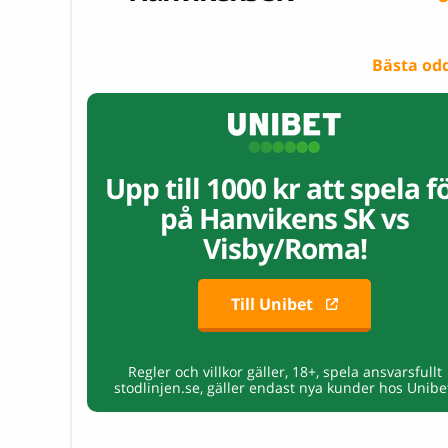
Bästa od
Upp till 1000 kr att spela f
på
Hanvikens SK vs
Visby/Roma!
Till Unibet
Regler och villkor gäller, 18+, spela ansvarsfullt
stodlinjen.se, gäller endast nya kunder hos Unibe