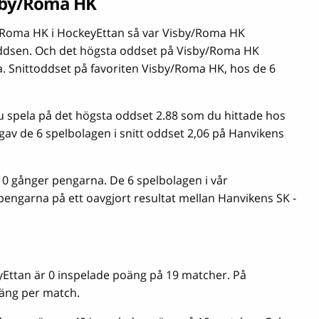
isby/Roma HK
/Roma HK i HockeyEttan så var Visby/Roma HK
 oddsen. Och det högsta oddset på Visby/Roma HK
a. Snittoddset på favoriten Visby/Roma HK, hos de 6
 spela på det högsta oddset 2.88 som du hittade hos
gav de 6 spelbolagen i snitt oddset 2,06 på Hanvikens
.10 gånger pengarna. De 6 spelbolagen i vår
pengarna på ett oavgjort resultat mellan Hanvikens SK -
yEttan är 0 inspelade poäng på 19 matcher. På
oäng per match.