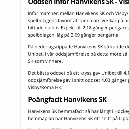
Oddsen inför Hanvikens SK - V
Inför matchen mellan Hanvikens SK och Visby
spelbolagens favorit att vinna om vi kikar på
hittade du hos Expekt till 2.18 gånger pengarn
spelbolagen, låg på 2,69 gånger pengarna.
På nederlagstippade Hanvikens SK så kunde du
Unibet. I vår oddsjämförelse på detta möte så 
SK som vinnare.
Det bästa oddset på ett kryss gav Unibet till 4
oddsjämförelse gav i snitt oddset 4,03 gånger 
Visby/Roma HK.
Poängfacit Hanvikens SK
Hanvikens SK hemmafacit så här långt i Hocke
hemmaplan har Hanvikens SK ett snitt på 0 p