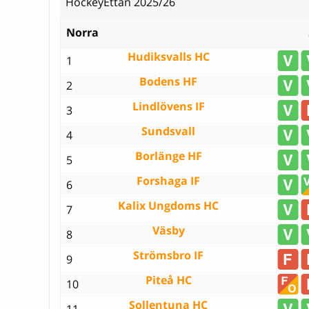
HockeyEttan 2025/26
Norra
Hudiksvalls HC
1
Bodens HF
2
Lindlövens IF
3
Sundsvall
4
Borlänge HF
5
Forshaga IF
6
Kalix Ungdoms HC
7
Väsby
8
Strömsbro IF
9
Piteå HC
10
Sollentuna HC
11