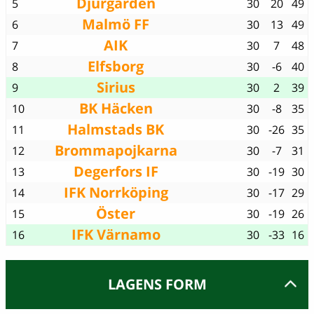
Djurgården
5
30
20
49
Malmö FF
6
30
13
49
AIK
7
30
7
48
Elfsborg
8
30
-6
40
Sirius
9
30
2
39
BK Häcken
10
30
-8
35
Halmstads BK
11
30
-26
35
Brommapojkarna
12
30
-7
31
Degerfors IF
13
30
-19
30
IFK Norrköping
14
30
-17
29
Öster
15
30
-19
26
IFK Värnamo
16
30
-33
16
LAGENS FORM