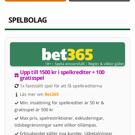
SPELBOLAG
18+
Spela ansvarsfullt
Regler & villkor gäller
|
|
Upp till 1500 kr i spelkrediter + 100 
gratisspel
1x fastställt spel för att få spelkrediterna
Läs mer om 
Bet365
Min. insättning för spelkrediter är 50 kr &
gratisspel är 500 kr
Max pris, spelrestriktioner, exkluderingar,
tidsbegränsningar samt villkor tillämpas.
Erbjudandet gäller nya kunder. Utbetalningar