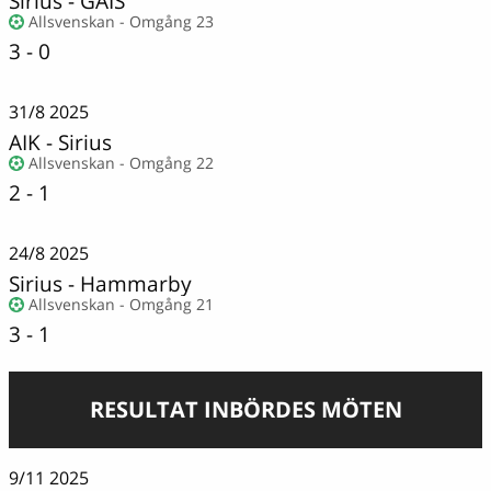
Sirius
-
GAIS
Allsvenskan - Omgång 23
3 - 0
31/8
2025
AIK
-
Sirius
Allsvenskan - Omgång 22
2 - 1
24/8
2025
Sirius
-
Hammarby
Allsvenskan - Omgång 21
3 - 1
RESULTAT INBÖRDES MÖTEN
9/11
2025