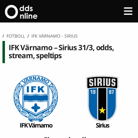
/
FOTBOLL
/
IFK VÄRNAMO - SIRIUS
IFK Värnamo – Sirius 31/3, odds,
stream, speltips
IFK Värnamo
Sirius