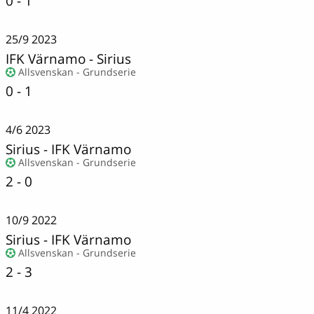
0 - 1
25/9
2023
IFK Värnamo
-
Sirius
Allsvenskan - Grundserie
0 - 1
4/6
2023
Sirius
-
IFK Värnamo
Allsvenskan - Grundserie
2 - 0
10/9
2022
Sirius
-
IFK Värnamo
Allsvenskan - Grundserie
2 - 3
11/4
2022