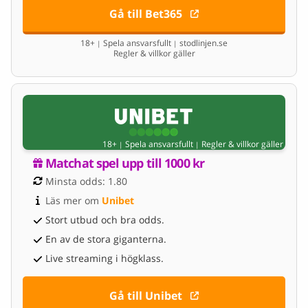
Gå till Bet365
18+
Spela ansvarsfullt
stodlinjen.se
|
|
Regler & villkor gäller
18+
Spela ansvarsfullt
Regler & villkor gäller
|
|
Matchat spel upp till 1000 kr
Minsta odds: 1.80
Läs mer om 
Unibet
Stort utbud och bra odds.
En av de stora giganterna.
Live streaming i högklass.
Gå till Unibet