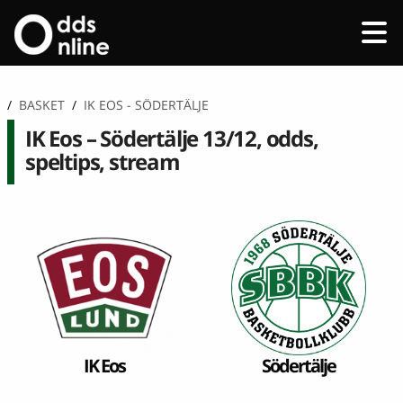
/
BASKET
/
IK EOS - SÖDERTÄLJE
IK Eos – Södertälje 13/12, odds,
speltips, stream
IK Eos
Södertälje