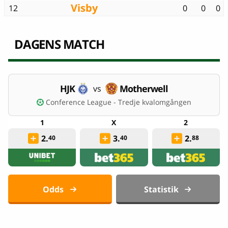
Visby
12
0
0
0
DAGENS MATCH
HJK
Motherwell
vs
Conference League - Tredje kvalomgången
2.
3.
2.
40
40
88
Odds
Statistik