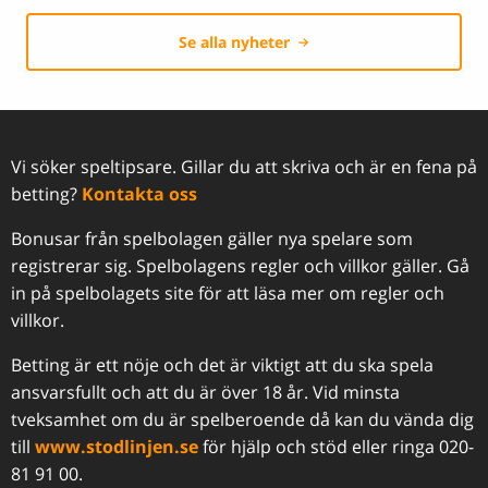
Se alla nyheter
Vi söker speltipsare. Gillar du att skriva och är en fena på
betting?
Kontakta oss
Bonusar från spelbolagen gäller nya spelare som
registrerar sig. Spelbolagens regler och villkor gäller. Gå
in på spelbolagets site för att läsa mer om regler och
villkor.
Betting är ett nöje och det är viktigt att du ska spela
ansvarsfullt och att du är över 18 år. Vid minsta
tveksamhet om du är spelberoende då kan du vända dig
till
www.stodlinjen.se
för hjälp och stöd eller ringa 020-
81 91 00.