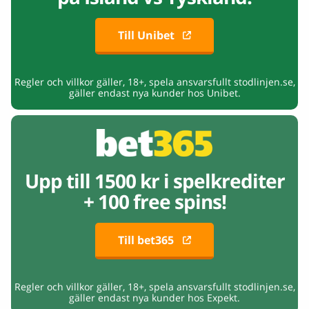
Till Unibet
Regler och villkor gäller, 18+, spela ansvarsfullt stodlinjen.se,
gäller endast nya kunder hos Unibet.
Upp till 1500 kr i spelkrediter
+ 100 free spins!
Till bet365
Regler och villkor gäller, 18+, spela ansvarsfullt stodlinjen.se,
gäller endast nya kunder hos Expekt.