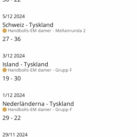
5/12
2024
Schweiz
-
Tyskland
Handbolls-EM damer - Mellanrunda 2
27 - 36
3/12
2024
Island
-
Tyskland
Handbolls-EM damer - Grupp F
19 - 30
1/12
2024
Nederländerna
-
Tyskland
Handbolls-EM damer - Grupp F
29 - 22
29/11
2024