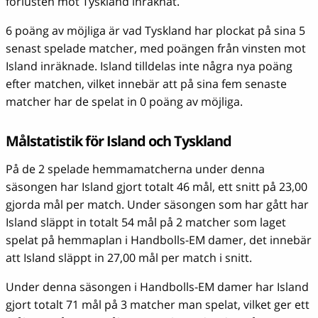
förlusten mot Tyskland inräknat.
6 poäng av möjliga är vad Tyskland har plockat på sina 5
senast spelade matcher, med poängen från vinsten mot
Island inräknade. Island tilldelas inte några nya poäng
efter matchen, vilket innebär att på sina fem senaste
matcher har de spelat in 0 poäng av möjliga.
Målstatistik för Island och Tyskland
På de 2 spelade hemmamatcherna under denna
säsongen har Island gjort totalt 46 mål, ett snitt på 23,00
gjorda mål per match. Under säsongen som har gått har
Island släppt in totalt 54 mål på 2 matcher som laget
spelat på hemmaplan i Handbolls-EM damer, det innebär
att Island släppt in 27,00 mål per match i snitt.
Under denna säsongen i Handbolls-EM damer har Island
gjort totalt 71 mål på 3 matcher man spelat, vilket ger ett