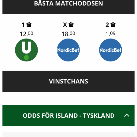
BÄSTA MATCHODDSEN
1
X
2
12.
18.
1.
00
00
09
VINSTCHANS
ODDS FÖR ISLAND - TYSKLAND