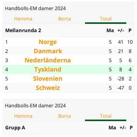
Handbolls-EM damer 2024
Hemma
Borta
Total
Mellanrunda 2
Ma
+/-
P
Norge
1
5
41
10
Danmark
2
5
21
8
Nederländerna
3
5
5
6
Tyskland
4
5
8
4
Slovenien
5
5
-28
2
Schweiz
6
5
-47
0
Handbolls-EM damer 2024
Hemma
Borta
Total
Grupp A
Ma
+/-
P