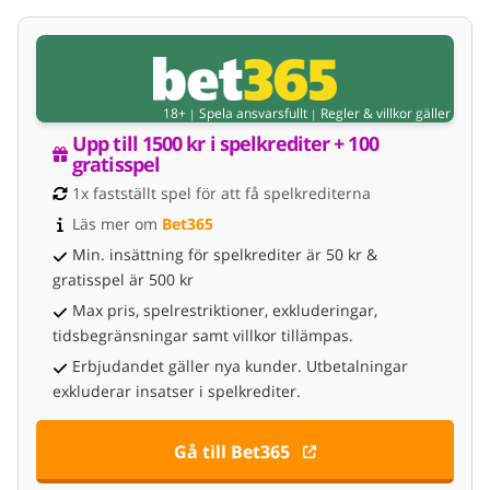
18+
Spela ansvarsfullt
Regler & villkor gäller
|
|
Upp till 1500 kr i spelkrediter + 100 
gratisspel
1x fastställt spel för att få spelkrediterna
Läs mer om 
Bet365
Min. insättning för spelkrediter är 50 kr &
gratisspel är 500 kr
Max pris, spelrestriktioner, exkluderingar,
tidsbegränsningar samt villkor tillämpas.
Erbjudandet gäller nya kunder. Utbetalningar
exkluderar insatser i spelkrediter.
Gå till Bet365