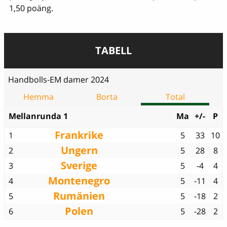
1,50 poäng.
TABELL
Handbolls-EM damer 2024
Hemma
Borta
Total
Mellanrunda 1
Ma
+/-
P
Frankrike
1
5
33
10
Ungern
2
5
28
8
Sverige
3
5
-4
4
Montenegro
4
5
-11
4
Rumänien
5
5
-18
2
Polen
6
5
-28
2