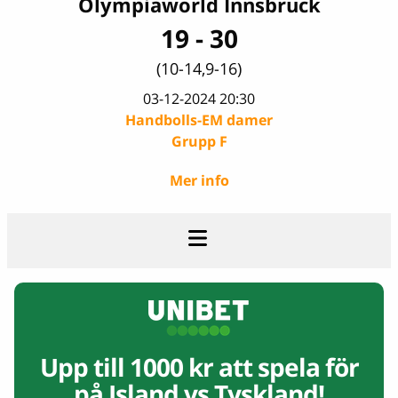
Olympiaworld Innsbruck
19 - 30
(10-14,9-16)
03-12-2024 20:30
Handbolls-EM damer
Grupp F
Mer info
Upp till 1000 kr att spela för
på
Island vs Tyskland!