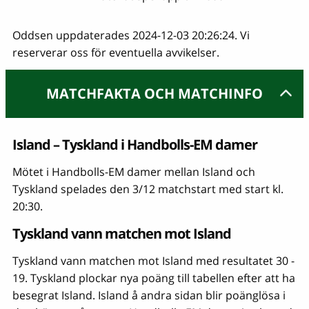
Oddsen uppdaterades 2024-12-03 20:26:24. Vi
reserverar oss för eventuella avvikelser.
MATCHFAKTA OCH MATCHINFO
Island – Tyskland i Handbolls-EM damer
Mötet i Handbolls-EM damer mellan Island och
Tyskland spelades den 3/12 matchstart med start kl.
20:30.
Tyskland vann matchen mot Island
Tyskland vann matchen mot Island med resultatet 30 -
19. Tyskland plockar nya poäng till tabellen efter att ha
besegrat Island. Island å andra sidan blir poänglösa i