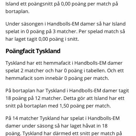
Island ett poängsnitt på 0,00 poäng per match på
bortaplan.
Under säsongen i Handbolls-EM damer så har Island
spelat in 0 poäng på 3 matcher. Per spelad match så
har laget tagit 0,00 poäng i snitt.
Poängfacit Tyskland
Tyskland har ett hemmafacit i Handbolls-EM damer
spelat 2 matcher och har 0 poäng i tabellen. Och ett
hemmafacit som innebär 0 poäng per match.
På bortaplan har Tyskland i Handbolls-EM damer tagit
18 poäng på 12 matcher. Detta gör att Island har ett
snitt på bortaplan med 1,50 poäng per match.
På 14 matcher Tyskland har spelat i Handbolls-EM
damer under säsong så har laget håvat in 18
poäng. Tyskland har därmed ett snitt per match på