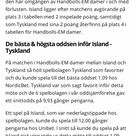
den här omgången av Handbolls-EM damer i och med
förlusten. Island ligger efter matchens avgörande på
plats 3 i tabellen med 2 inspelade poäng, samtidigt
som Tyskland med sina 2 poäng återfinns på plats 4 i
tabellen för Handbolls-EM damer.
De bästa & högsta oddsen inför Island -
Tyskland
På matchen i Handbolls-EM damer mellan Island och
Tyskland så höll spelbolagen Tyskland som favoriter
och du kunde spela till det bästa oddset 1.09 hos
NordicBet. Tyskland var som sagt favorit inför detta
möte och de 6 spelbolagen i vår oddsjämförelse gav
ett snittodds på 9,93 gånger pengarna.
Ett spel på Island, som var nederlagstippade hos
spelbolagen, kunde du spela till 12.00 gånger
pengarna hos Unibet. I snitt så kunde du spela på att
Island gick vinnande ur detta möte till oddset 1,09