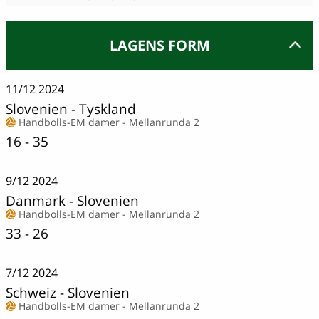
LAGENS FORM
11/12
2024
Slovenien
-
Tyskland
Handbolls-EM damer - Mellanrunda 2
16 - 35
9/12
2024
Danmark
-
Slovenien
Handbolls-EM damer - Mellanrunda 2
33 - 26
7/12
2024
Schweiz
-
Slovenien
Handbolls-EM damer - Mellanrunda 2