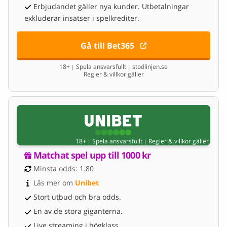
Erbjudandet gäller nya kunder. Utbetalningar
exkluderar insatser i spelkrediter.
Gå till Bet365
18+
Spela ansvarsfullt
stodlinjen.se
|
|
Regler & villkor gäller
18+
Spela ansvarsfullt
Regler & villkor gäller
|
|
Matchat spel upp till 1000 kr
Minsta odds: 1.80
Läs mer om 
Unibet
Stort utbud och bra odds.
En av de stora giganterna.
Live streaming i högklass.