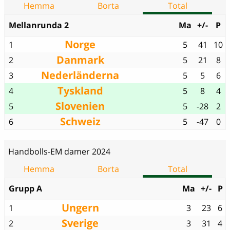
Hemma
Borta
Total
Mellanrunda 2
Ma
+/-
P
Norge
1
5
41
10
Danmark
2
5
21
8
Nederländerna
3
5
5
6
Tyskland
4
5
8
4
Slovenien
5
5
-28
2
Schweiz
6
5
-47
0
Handbolls-EM damer 2024
Hemma
Borta
Total
Grupp A
Ma
+/-
P
Ungern
1
3
23
6
Sverige
2
3
31
4