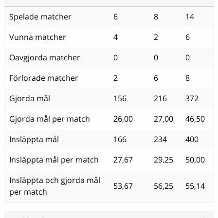
Spelade matcher
6
8
14
Vunna matcher
4
2
6
Oavgjorda matcher
0
0
0
Förlorade matcher
2
6
8
Gjorda mål
156
216
372
Gjorda mål per match
26,00
27,00
46,50
Insläppta mål
166
234
400
Insläppta mål per match
27,67
29,25
50,00
Insläppta och gjorda mål
53,67
56,25
55,14
per match