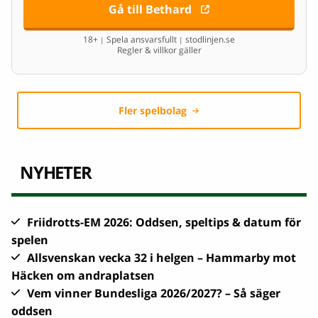
Gå till Bethard
18+
Spela ansvarsfullt
stodlinjen.se
|
|
Regler & villkor gäller
Fler spelbolag
NYHETER
Friidrotts-EM 2026: Oddsen, speltips & datum för
spelen
Allsvenskan vecka 32 i helgen – Hammarby mot
Häcken om andraplatsen
Vem vinner Bundesliga 2026/2027? – Så säger
oddsen