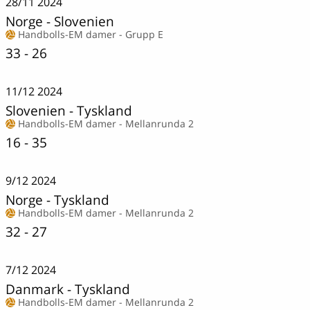
28/11
2024
Norge
-
Slovenien
Handbolls-EM damer - Grupp E
33 - 26
11/12
2024
Slovenien
-
Tyskland
Handbolls-EM damer - Mellanrunda 2
16 - 35
9/12
2024
Norge
-
Tyskland
Handbolls-EM damer - Mellanrunda 2
32 - 27
7/12
2024
Danmark
-
Tyskland
Handbolls-EM damer - Mellanrunda 2