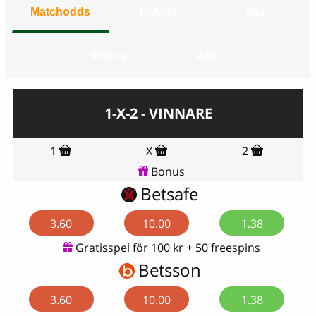
Matchodds
Halvtid
Mål
Poäng
Alla
1-X-2 - VINNARE
1
X
2
Bonus
Betsafe
3.60
10.00
1.38
Gratisspel för 100 kr + 50 freespins
Betsson
3.60
10.00
1.38