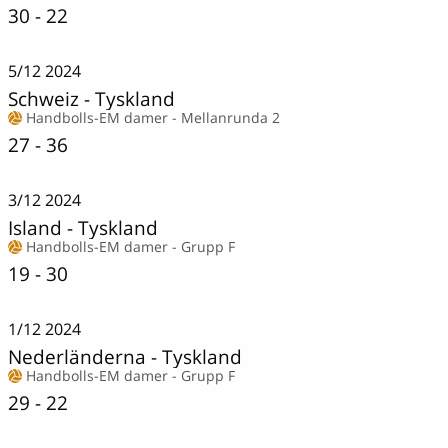
30 - 22
5/12
2024
Schweiz
-
Tyskland
Handbolls-EM damer - Mellanrunda 2
27 - 36
3/12
2024
Island
-
Tyskland
Handbolls-EM damer - Grupp F
19 - 30
1/12
2024
Nederländerna
-
Tyskland
Handbolls-EM damer - Grupp F
29 - 22