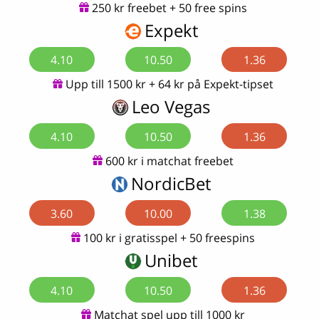
250 kr freebet + 50 free spins
Expekt
4.10
10.50
1.36
Upp till 1500 kr + 64 kr på Expekt-tipset
Leo Vegas
4.10
10.50
1.36
600 kr i matchat freebet
NordicBet
3.60
10.00
1.38
100 kr i gratisspel + 50 freespins
Unibet
4.10
10.50
1.36
Matchat spel upp till 1000 kr