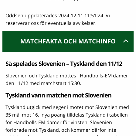
Oddsen uppdaterades 2024-12-11 11:51:24. Vi
reserverar oss för eventuella avvikelser.
MATCHFAKTA OCH MATCHINFO
Så spelades Slovenien – Tyskland den 11/12
Slovenien och Tyskland möttes i Handbolls-EM damer
den 11/12 med matchstart 15:30.
Tyskland vann matchen mot Slovenien
Tyskland utgick med seger i mötet mot Slovenien med
35 mål mot 16. nya poäng tilldelas Tyskland i tabellen
för Handbolls-EM damer för vinsten. Slovenien
förlorade mot Tyskland, och kommer därför inte