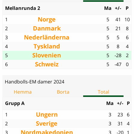
Mellanrunda 2
Ma
+/-
P
Norge
1
5
41
10
Danmark
2
5
21
8
Nederländerna
3
5
5
6
Tyskland
4
5
8
4
Slovenien
5
5
-28
2
Schweiz
6
5
-47
0
Handbolls-EM damer 2024
Hemma
Borta
Total
Grupp A
Ma
+/-
P
Ungern
1
3
23
6
Sverige
2
3
31
4
Nordmakedonien
3
3
-20
1