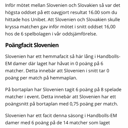
Inför mötet mellan Slovenien och Slovakien så var det
högsta oddset på ett oavgjort resultat 16.00 som du
hittade hos Unibet. Att Slovenien och Slovakien skulle
kryssa matchen gav inför mötet i snitt oddset 16,00
hos de 6 spelbolagen i vår oddsjämförelse.
Poängfacit Slovenien
Slovenien har ett hemmafacit så här lång i Handbolls-
EM damer där laget har håvat in 0 poäng på 6
matcher. Detta innebär att Slovenien i snitt tar 0
poäng per match på hemmaplan.
På bortaplan har Slovenien tagit 6 poäng på 8 spelade
matcher i event. Detta innebär att Slovenien har ett
poängsnitt på bortaplan med 0,75 poäng per match.
Slovenien har ett facit denna säsong i Handbolls-EM
damer med 6 poäng på de 14 matcher som laget