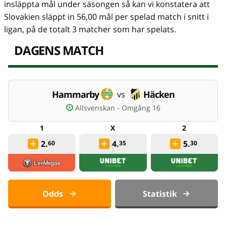
insläppta mål under säsongen så kan vi konstatera att
Slovakien släppt in 56,00 mål per spelad match i snitt i
ligan, på de totalt 3 matcher som har spelats.
DAGENS MATCH
Hammarby
Häcken
vs
Allsvenskan - Omgång 16
2.
4.
5.
60
35
30
Odds
Statistik