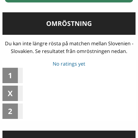
OMRÖSTNING
Du kan inte längre rösta på matchen mellan Slovenien -
Slovakien. Se resultatet från omröstningen nedan.
No ratings yet
1
X
2