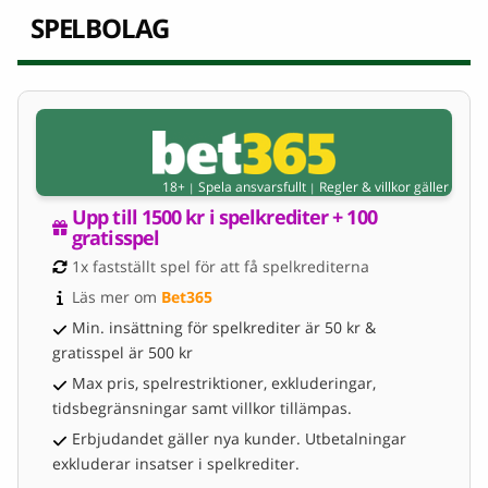
SPELBOLAG
18+
Spela ansvarsfullt
Regler & villkor gäller
|
|
Upp till 1500 kr i spelkrediter + 100 
gratisspel
1x fastställt spel för att få spelkrediterna
Läs mer om 
Bet365
Min. insättning för spelkrediter är 50 kr &
gratisspel är 500 kr
Max pris, spelrestriktioner, exkluderingar,
tidsbegränsningar samt villkor tillämpas.
Erbjudandet gäller nya kunder. Utbetalningar
exkluderar insatser i spelkrediter.