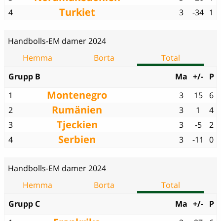
Turkiet
4
3
-34
1
Handbolls-EM damer 2024
Hemma
Borta
Total
Grupp B
Ma
+/-
P
Montenegro
1
3
15
6
Rumänien
2
3
1
4
Tjeckien
3
3
-5
2
Serbien
4
3
-11
0
Handbolls-EM damer 2024
Hemma
Borta
Total
Grupp C
Ma
+/-
P