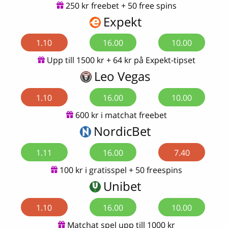
250 kr freebet + 50 free spins
Expekt
1.10
16.00
10.00
Upp till 1500 kr + 64 kr på Expekt-tipset
Leo Vegas
1.10
16.00
10.00
600 kr i matchat freebet
NordicBet
1.11
16.00
7.40
100 kr i gratisspel + 50 freespins
Unibet
1.10
16.00
10.00
Matchat spel upp till 1000 kr