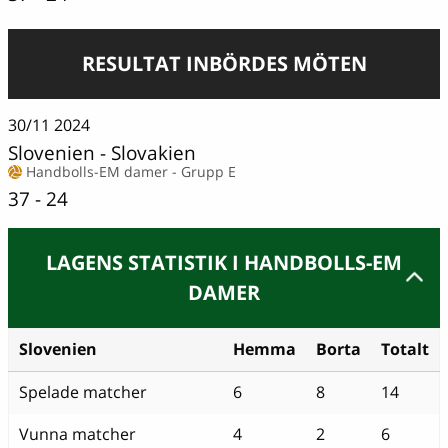
RESULTAT INBÖRDES MÖTEN
30/11
2024
Slovenien
-
Slovakien
Handbolls-EM damer - Grupp E
37 - 24
LAGENS STATISTIK I HANDBOLLS-EM
DAMER
Slovenien
Hemma
Borta
Totalt
Spelade matcher
6
8
14
Vunna matcher
4
2
6