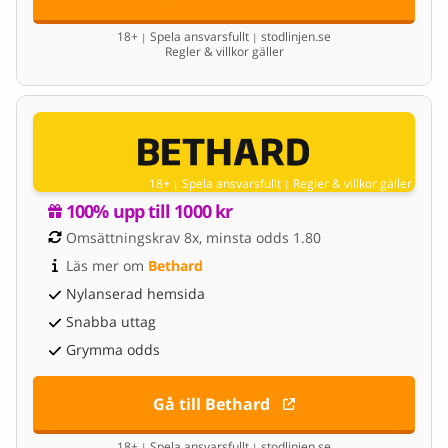
18+
Spela ansvarsfullt
stodlinjen.se
|
|
Regler & villkor gäller
18+
Spela ansvarsfullt
Regler & villkor gäller
|
|
100% upp till 1000 kr
Omsättningskrav 8x, minsta odds 1.80
Läs mer om 
Bethard
Nylanserad hemsida
Snabba uttag
Grymma odds
Gå till Bethard
18+
Spela ansvarsfullt
stodlinjen.se
|
|