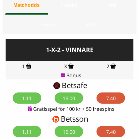
Matchodds
Halvtid
Mål
Poäng
Alla
1-X-2 - VINNARE
1
X
2
Bonus
Betsafe
1.11
16.00
7.40
Gratisspel för 100 kr + 50 freespins
Betsson
1.11
16.00
7.40