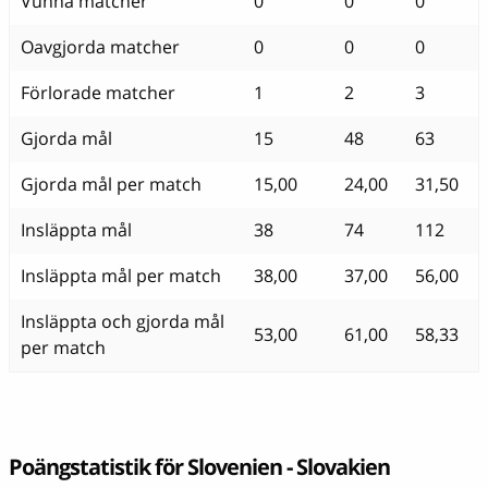
Vunna matcher
0
0
0
Oavgjorda matcher
0
0
0
Förlorade matcher
1
2
3
Gjorda mål
15
48
63
Gjorda mål per match
15,00
24,00
31,50
Insläppta mål
38
74
112
Insläppta mål per match
38,00
37,00
56,00
Insläppta och gjorda mål
53,00
61,00
58,33
per match
Poängstatistik för Slovenien - Slovakien