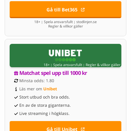
Gå till Bet365
18+
Spela ansvarsfullt
stodlinjen.se
|
|
Regler & villkor gäller
18+
Spela ansvarsfullt
Regler & villkor gäller
|
|
Matchat spel upp till 1000 kr
Minsta odds: 1.80
Läs mer om 
Unibet
Stort utbud och bra odds.
En av de stora giganterna.
Live streaming i högklass.
Gå till Unibet