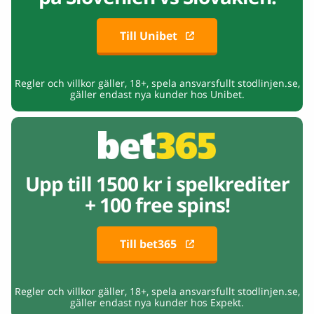
Till Unibet
Regler och villkor gäller, 18+, spela ansvarsfullt stodlinjen.se,
gäller endast nya kunder hos Unibet.
Upp till 1500 kr i spelkrediter
+ 100 free spins!
Till bet365
Regler och villkor gäller, 18+, spela ansvarsfullt stodlinjen.se,
gäller endast nya kunder hos Expekt.