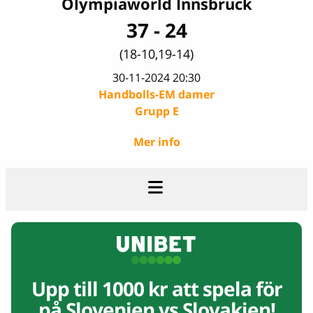
Olympiaworld Innsbruck
37 - 24
(18-10,19-14)
30-11-2024 20:30
Handbolls-EM damer
Grupp E
Mer info
Upp till 1000 kr att spela för
på
Slovenien vs Slovakien!