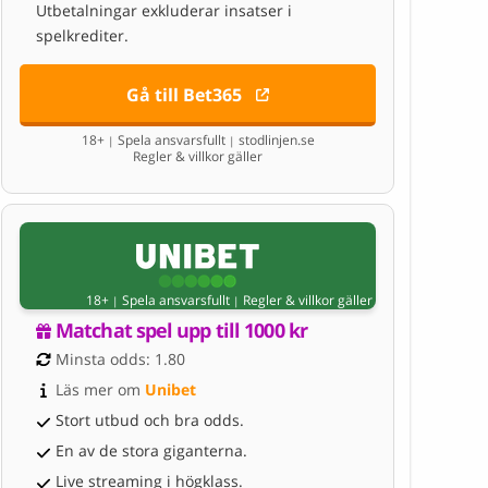
Utbetalningar exkluderar insatser i
spelkrediter.
Gå till Bet365
18+
Spela ansvarsfullt
stodlinjen.se
|
|
Regler & villkor gäller
18+
Spela ansvarsfullt
Regler & villkor gäller
|
|
Matchat spel upp till 1000 kr
Minsta odds: 1.80
Läs mer om 
Unibet
Stort utbud och bra odds.
En av de stora giganterna.
Live streaming i högklass.