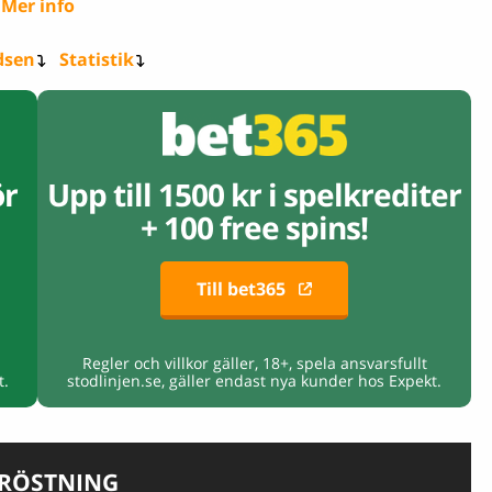
Mer info
dsen
Statistik
ör
Upp till 1500 kr i spelkrediter
+ 100 free spins!
Till bet365
Regler och villkor gäller, 18+, spela ansvarsfullt
t.
stodlinjen.se, gäller endast nya kunder hos Expekt.
RÖSTNING