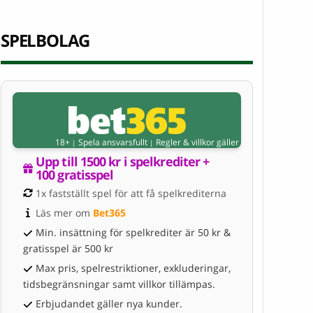
SPELBOLAG
18+
Spela ansvarsfullt
Regler & villkor gäller
|
|
Upp till 1500 kr i spelkrediter + 
100 gratisspel
1x fastställt spel för att få spelkrediterna
Läs mer om 
Bet365
Min. insättning för spelkrediter är 50 kr &
gratisspel är 500 kr
Max pris, spelrestriktioner, exkluderingar,
tidsbegränsningar samt villkor tillämpas.
Erbjudandet gäller nya kunder.