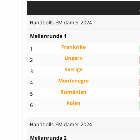
Handbolls-EM damer 2024
Mellanrunda 1
Frankrike
1
Ungern
2
Sverige
3
Montenegro
4
Rumänien
5
Polen
6
Handbolls-EM damer 2024
Mellanrunda 2