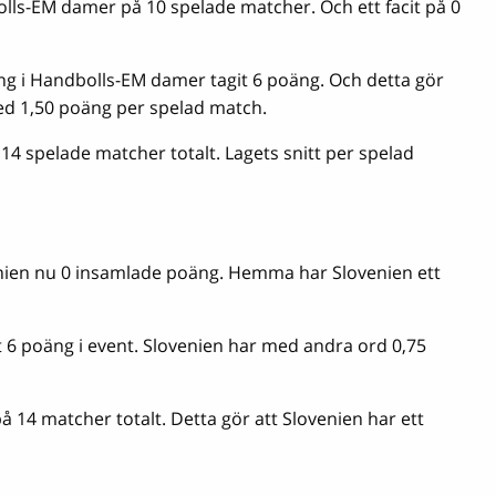
olls-EM damer på 10 spelade matcher. Och ett facit på 0
g i Handbolls-EM damer tagit 6 poäng. Och detta gör
ed 1,50 poäng per spelad match.
4 spelade matcher totalt. Lagets snitt per spelad
nien nu 0 insamlade poäng. Hemma har Slovenien ett
 6 poäng i event. Slovenien har med andra ord 0,75
 14 matcher totalt. Detta gör att Slovenien har ett