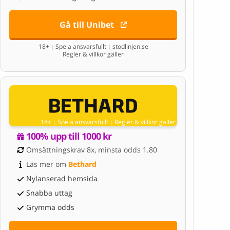
Gå till Unibet
18+
Spela ansvarsfullt
stodlinjen.se
|
|
Regler & villkor gäller
18+
Spela ansvarsfullt
Regler & villkor gäller
|
|
100% upp till 1000 kr
Omsättningskrav 8x, minsta odds 1.80
Läs mer om 
Bethard
Nylanserad hemsida
Snabba uttag
Grymma odds