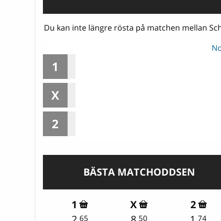
Du kan inte längre rösta på matchen mellan Sch
No
1
X
2
BÄSTA MATCHODDSEN
1
X
2
2.
8.
1.
65
50
74