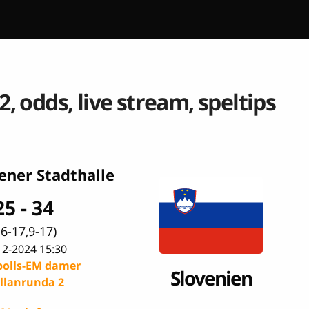
, odds, live stream, speltips
ener Stadthalle
25 - 34
16-17,9-17)
12-2024 15:30
olls-EM damer
Slovenien
llanrunda 2