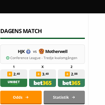
DAGENS MATCH
HJK
Motherwell
vs
Conference League - Tredje kvalomgången
2.
3.
2.
40
40
88
Odds
Statistik