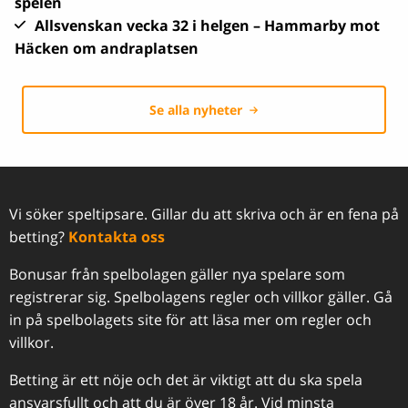
spelen
Allsvenskan vecka 32 i helgen – Hammarby mot
Häcken om andraplatsen
Se alla nyheter
Vi söker speltipsare. Gillar du att skriva och är en fena på
betting?
Kontakta oss
Bonusar från spelbolagen gäller nya spelare som
registrerar sig. Spelbolagens regler och villkor gäller. Gå
in på spelbolagets site för att läsa mer om regler och
villkor.
Betting är ett nöje och det är viktigt att du ska spela
ansvarsfullt och att du är över 18 år. Vid minsta