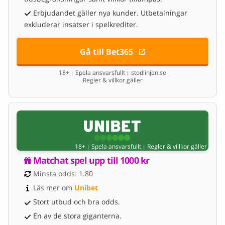
Erbjudandet gäller nya kunder. Utbetalningar
exkluderar insatser i spelkrediter.
Gå till Bet365
18+
Spela ansvarsfullt
stodlinjen.se
|
|
Regler & villkor gäller
18+
Spela ansvarsfullt
Regler & villkor gäller
|
|
Matchat spel upp till 1000 kr
Minsta odds: 1.80
Läs mer om 
Unibet
Stort utbud och bra odds.
En av de stora giganterna.