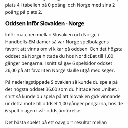
plats 4 i tabellen på 0 poäng, och Norge med sina 2
poäng på plats 2.
Oddsen inför Slovakien - Norge
Inför matchen mellan Slovakien och Norge i
Handbolls-EM damer så var Norge spelbolagens
favorit att vinna om vi kikar på oddsen. Och det högsta
oddset på Norge hittade du hos NordicBet till 1.00
gånger pengarna. I snitt så gav 6 spelsidor oddset
26,00 på att favoriten Norge skulle utgå med seger.
På nederlagstippade Slovakien så kunde du spela på
det högsta oddset 36.00 som du hittade hos Unibet. I
snitt så kunde du spela på att Slovakien gick vinnande
ur detta möte till oddset 1,00 gånger pengarna, hos de
6 spelbolagen i vår oddsjämförelse.
Det bästa spelet på ett oavgjort resultat mellan