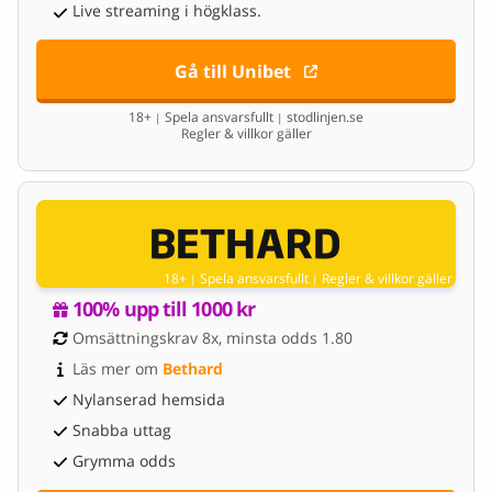
Live streaming i högklass.
Gå till Unibet
18+
Spela ansvarsfullt
stodlinjen.se
|
|
Regler & villkor gäller
18+
Spela ansvarsfullt
Regler & villkor gäller
|
|
100% upp till 1000 kr
Omsättningskrav 8x, minsta odds 1.80
Läs mer om 
Bethard
Nylanserad hemsida
Snabba uttag
Grymma odds