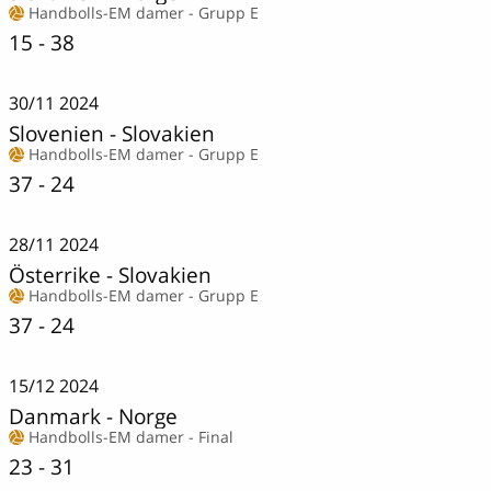
Handbolls-EM damer - Grupp E
15 - 38
30/11
2024
Slovenien
-
Slovakien
Handbolls-EM damer - Grupp E
37 - 24
28/11
2024
Österrike
-
Slovakien
Handbolls-EM damer - Grupp E
37 - 24
15/12
2024
Danmark
-
Norge
Handbolls-EM damer - Final
23 - 31