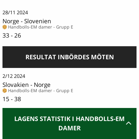
28/11
2024
Norge
-
Slovenien
Handbolls-EM damer - Grupp E
33 - 26
RESULTAT INBÖRDES MÖTEN
2/12
2024
Slovakien
-
Norge
Handbolls-EM damer - Grupp E
15 - 38
LAGENS STATISTIK I HANDBOLLS-EM
DAMER