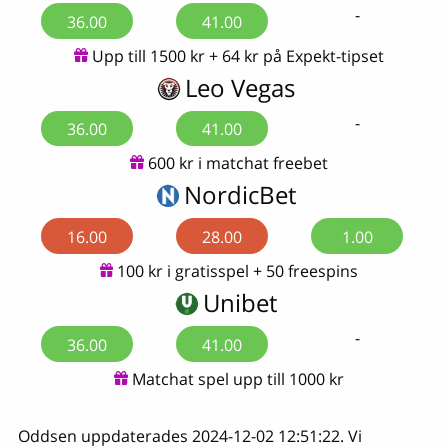
-
36.00
41.00
Upp till 1500 kr + 64 kr på Expekt-tipset
Leo Vegas
-
36.00
41.00
600 kr i matchat freebet
NordicBet
16.00
28.00
1.00
100 kr i gratisspel + 50 freespins
Unibet
-
36.00
41.00
Matchat spel upp till 1000 kr
Oddsen uppdaterades 2024-12-02 12:51:22. Vi