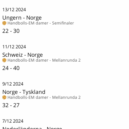
13/12
2024
Ungern
-
Norge
Handbolls-EM damer - Semifinaler
22 - 30
11/12
2024
Schweiz
-
Norge
Handbolls-EM damer - Mellanrunda 2
24 - 40
9/12
2024
Norge
-
Tyskland
Handbolls-EM damer - Mellanrunda 2
32 - 27
7/12
2024
Nederländerna
-
Norge