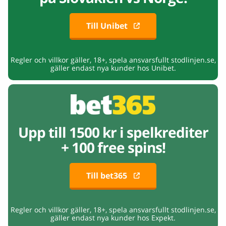
Till Unibet
Regler och villkor gäller, 18+, spela ansvarsfullt stodlinjen.se,
gäller endast nya kunder hos Unibet.
Upp till 1500 kr i spelkrediter
+ 100 free spins!
Till bet365
Regler och villkor gäller, 18+, spela ansvarsfullt stodlinjen.se,
gäller endast nya kunder hos Expekt.