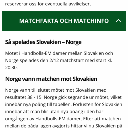
reserverar oss för eventuella avvikelser.
MATCHFAKTA OCH MATCHINFO
Så spelades Slovakien – Norge
Mötet i Handbolls-EM damer mellan Slovakien och
Norge spelades den 2/12 matchstart med start kl.
20:30.
Norge vann matchen mot Slovakien
Norge vann till slutet mötet mot Slovakien med
resultatet 38 - 15. Norge gick segrande ur mötet, vilket
innebär nya poäng till tabellen. Förlusten för Slovakien
innebär att man blir utan nya poäng i den här
omgången av Handbolls-EM damer. Efter att matchen
mellan de båda lagen avgjorts hittar vi nu Slovakien på