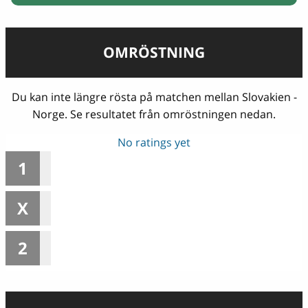
OMRÖSTNING
Du kan inte längre rösta på matchen mellan Slovakien -
Norge. Se resultatet från omröstningen nedan.
No ratings yet
1
X
2