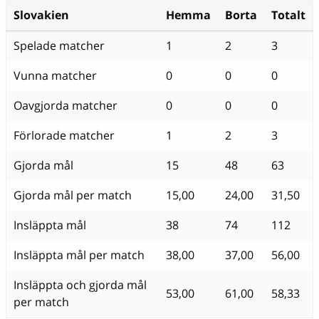
Slovakien
Hemma
Borta
Totalt
Spelade matcher
1
2
3
Vunna matcher
0
0
0
Oavgjorda matcher
0
0
0
Förlorade matcher
1
2
3
Gjorda mål
15
48
63
Gjorda mål per match
15,00
24,00
31,50
Insläppta mål
38
74
112
Insläppta mål per match
38,00
37,00
56,00
Insläppta och gjorda mål
53,00
61,00
58,33
per match