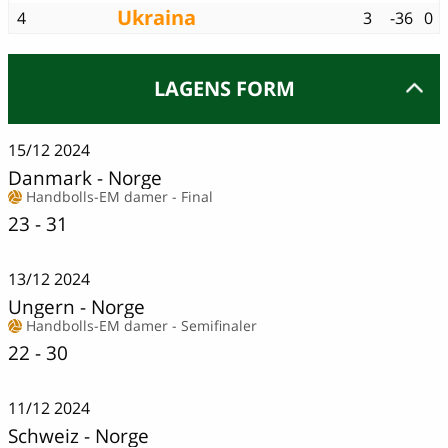
Ukraina
4
3
-36
0
LAGENS FORM
15/12
2024
Danmark
-
Norge
Handbolls-EM damer - Final
23 - 31
13/12
2024
Ungern
-
Norge
Handbolls-EM damer - Semifinaler
22 - 30
11/12
2024
Schweiz
-
Norge