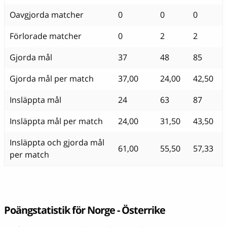
Oavgjorda matcher
0
0
0
Förlorade matcher
0
2
2
Gjorda mål
37
48
85
Gjorda mål per match
37,00
24,00
42,50
Insläppta mål
24
63
87
Insläppta mål per match
24,00
31,50
43,50
Insläppta och gjorda mål
61,00
55,50
57,33
per match
Poängstatistik för Norge - Österrike