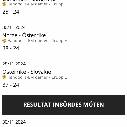
Handbolls-EM damer - Grupp E
25 - 24
30/11
2024
Norge
-
Österrike
Handbolls-EM damer - Grupp E
38 - 24
28/11
2024
Österrike
-
Slovakien
Handbolls-EM damer - Grupp E
37 - 24
RESULTAT INBÖRDES MÖTEN
30/11
2024