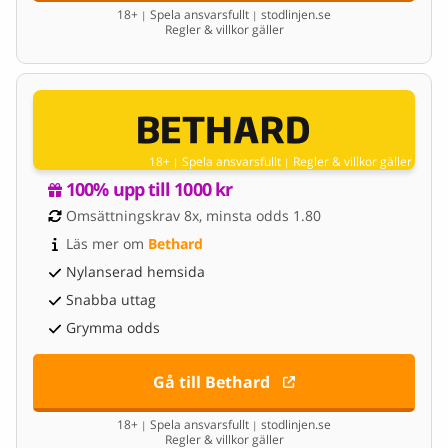
18+
Spela ansvarsfullt
stodlinjen.se
|
|
Regler & villkor gäller
18+
Spela ansvarsfullt
Regler & villkor gäller
|
|
100% upp till 1000 kr
Omsättningskrav 8x, minsta odds 1.80
Läs mer om 
Bethard
Nylanserad hemsida
Snabba uttag
Grymma odds
Gå till Bethard
18+
Spela ansvarsfullt
stodlinjen.se
|
|
Regler & villkor gäller