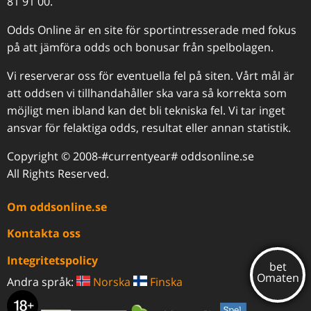
81 91 00.
Odds Online är en site för sportintresserade med fokus
på att jämföra odds och bonusar från spelbolagen.
Vi reserverar oss för eventuella fel på siten. Vårt mål är
att oddsen vi tillhandahåller ska vara så korrekta som
möjligt men ibland kan det bli tekniska fel. Vi tar inget
ansvar för felaktiga odds, resultat eller annan statistik.
Copyright © 2008-#currentyear# oddsonline.se
All Rights Reserved.
Om oddsonline.se
Kontakta oss
Integritetspolicy
Andra språk:
Norska
Finska