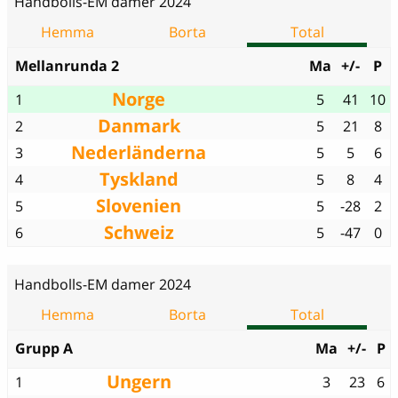
Handbolls-EM damer 2024
Hemma
Borta
Total
Mellanrunda 2
Ma
+/-
P
Norge
1
5
41
10
Danmark
2
5
21
8
Nederländerna
3
5
5
6
Tyskland
4
5
8
4
Slovenien
5
5
-28
2
Schweiz
6
5
-47
0
Handbolls-EM damer 2024
Hemma
Borta
Total
Grupp A
Ma
+/-
P
Ungern
1
3
23
6