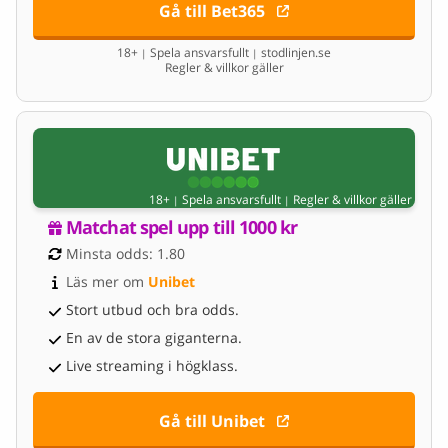
Gå till Bet365
18+
Spela ansvarsfullt
stodlinjen.se
|
|
Regler & villkor gäller
18+
Spela ansvarsfullt
Regler & villkor gäller
|
|
Matchat spel upp till 1000 kr
Minsta odds: 1.80
Läs mer om 
Unibet
Stort utbud och bra odds.
En av de stora giganterna.
Live streaming i högklass.
Gå till Unibet