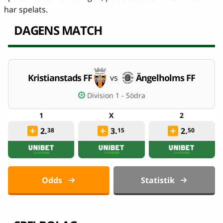
har spelats.
DAGENS MATCH
Kristianstads FF
Ängelholms FF
vs
Division 1 - Södra
2.
3.
2.
38
15
50
Odds
Statistik