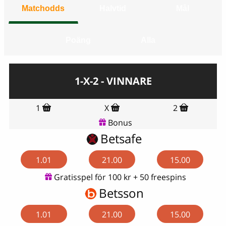
Matchodds
Halvtid
Mål
Poäng
Alla
1-X-2 - VINNARE
1
X
2
Bonus
Betsafe
1.01
21.00
15.00
Gratisspel för 100 kr + 50 freespins
Betsson
1.01
21.00
15.00