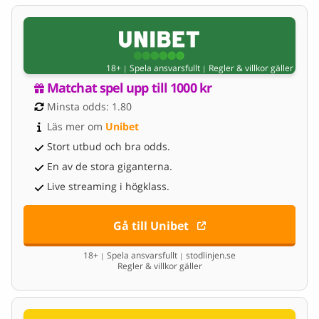
18+
Spela ansvarsfullt
Regler & villkor gäller
|
|
Matchat spel upp till 1000 kr
Minsta odds: 1.80
Läs mer om 
Unibet
Stort utbud och bra odds.
En av de stora giganterna.
Live streaming i högklass.
Gå till Unibet
18+
Spela ansvarsfullt
stodlinjen.se
|
|
Regler & villkor gäller