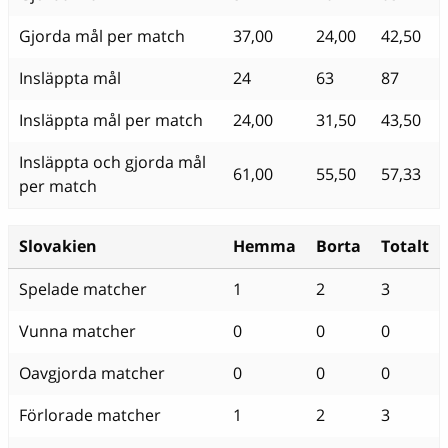
Gjorda mål per match
37,00
24,00
42,50
Insläppta mål
24
63
87
Insläppta mål per match
24,00
31,50
43,50
Insläppta och gjorda mål
61,00
55,50
57,33
per match
Slovakien
Hemma
Borta
Totalt
Spelade matcher
1
2
3
Vunna matcher
0
0
0
Oavgjorda matcher
0
0
0
Förlorade matcher
1
2
3