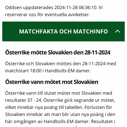
Oddsen uppdaterades 2024-11-28 06:36:10. Vi
reserverar oss för eventuella avvikelser.
MATCHFAKTA OCH MATCHINFO
Österrike mötte Slovakien den 28-11-2024
Österrike och Slovakien möttes den 28-11-2024 med
matchstart 18:00 i Handbolls-EM damer.
Österrike vann mötet mot Slovakien
Österrike vann till slutet mötet mot Slovakien med
resultatet 37 - 24. Österrike gick segrande ur mötet,
vilket innebär nya poäng till tabellen. Förlusten för
Slovakien innebär att man blir utan nya poäng i den
här omgången av Handbolls-EM damer. Resultatet i