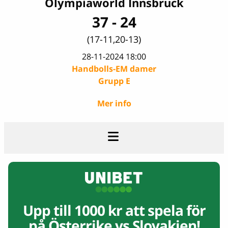
Olympiaworld Innsbruck
37 - 24
(17-11,20-13)
28-11-2024 18:00
Handbolls-EM damer
Grupp E
Mer info
Upp till 1000 kr att spela för
på
Österrike vs Slovakien!