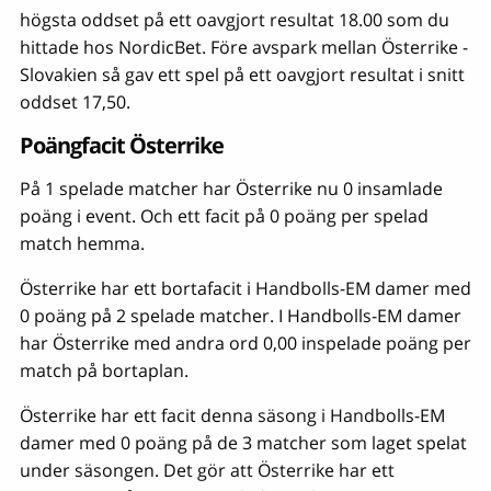
högsta oddset på ett oavgjort resultat 18.00 som du
hittade hos NordicBet. Före avspark mellan Österrike -
Slovakien så gav ett spel på ett oavgjort resultat i snitt
oddset 17,50.
Poängfacit Österrike
På 1 spelade matcher har Österrike nu 0 insamlade
poäng i event. Och ett facit på 0 poäng per spelad
match hemma.
Österrike har ett bortafacit i Handbolls-EM damer med
0 poäng på 2 spelade matcher. I Handbolls-EM damer
har Österrike med andra ord 0,00 inspelade poäng per
match på bortaplan.
Österrike har ett facit denna säsong i Handbolls-EM
damer med 0 poäng på de 3 matcher som laget spelat
under säsongen. Det gör att Österrike har ett