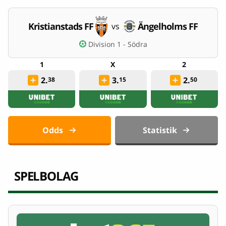
Kristianstads FF
Ängelholms FF
vs
Division 1 - Södra
2.
3.
2.
38
15
50
Odds
Statistik
SPELBOLAG