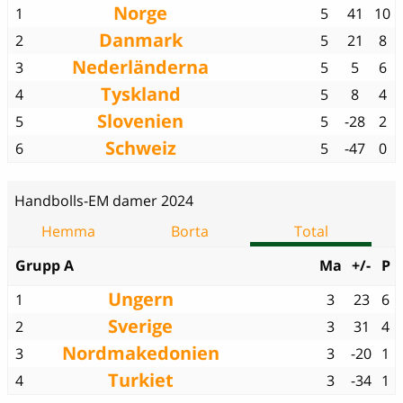
Norge
1
5
41
10
Danmark
2
5
21
8
Nederländerna
3
5
5
6
Tyskland
4
5
8
4
Slovenien
5
5
-28
2
Schweiz
6
5
-47
0
Handbolls-EM damer 2024
Hemma
Borta
Total
Grupp A
Ma
+/-
P
Ungern
1
3
23
6
Sverige
2
3
31
4
Nordmakedonien
3
3
-20
1
Turkiet
4
3
-34
1