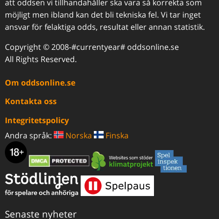
att oddsen vi tillhandahåller ska vara så korrekta som
möjligt men ibland kan det bli tekniska fel. Vi tar inget
ansvar för felaktiga odds, resultat eller annan statistik.
Copyright © 2008-#currentyear# oddsonline.se
All Rights Reserved.
Om oddsonline.se
Kontakta oss
Integritetspolicy
Andra språk:
Norska
Finska
Senaste nyheter