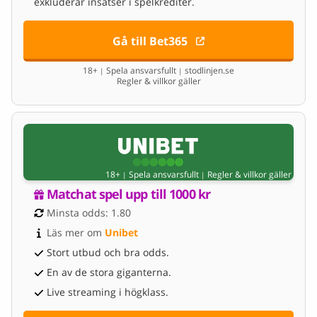
exkluderar insatser i spelkrediter.
Gå till Bet365
18+
Spela ansvarsfullt
stodlinjen.se
|
|
Regler & villkor gäller
18+
Spela ansvarsfullt
Regler & villkor gäller
|
|
Matchat spel upp till 1000 kr
Minsta odds: 1.80
Läs mer om 
Unibet
Stort utbud och bra odds.
En av de stora giganterna.
Live streaming i högklass.