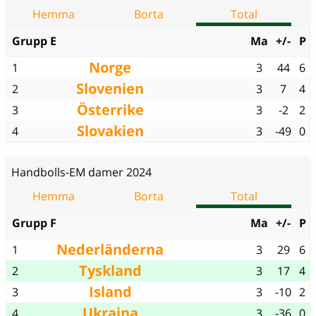
Hemma
Borta
Total
Grupp E
Ma
+/-
P
Norge
1
3
44
6
Slovenien
2
3
7
4
Österrike
3
3
-2
2
Slovakien
4
3
-49
0
Handbolls-EM damer 2024
Hemma
Borta
Total
Grupp F
Ma
+/-
P
Nederländerna
1
3
29
6
Tyskland
2
3
17
4
Island
3
3
-10
2
Ukraina
4
3
-36
0