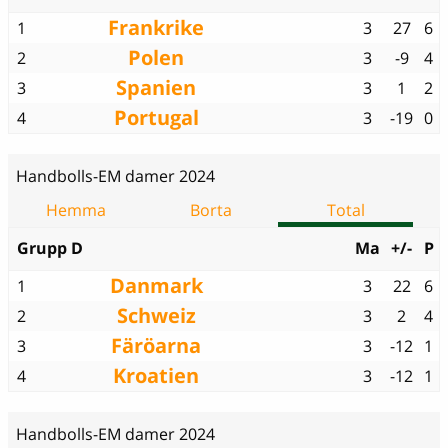
Frankrike
1
3
27
6
Polen
2
3
-9
4
Spanien
3
3
1
2
Portugal
4
3
-19
0
Handbolls-EM damer 2024
Hemma
Borta
Total
Grupp D
Ma
+/-
P
Danmark
1
3
22
6
Schweiz
2
3
2
4
Färöarna
3
3
-12
1
Kroatien
4
3
-12
1
Handbolls-EM damer 2024