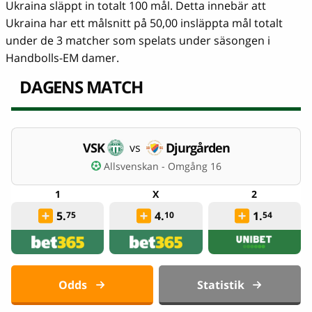
Ukraina släppt in totalt 100 mål. Detta innebär att
Ukraina har ett målsnitt på 50,00 insläppta mål totalt
under de 3 matcher som spelats under säsongen i
Handbolls-EM damer.
DAGENS MATCH
VSK
Djurgården
vs
Allsvenskan - Omgång 16
5.
4.
1.
75
10
54
Odds
Statistik