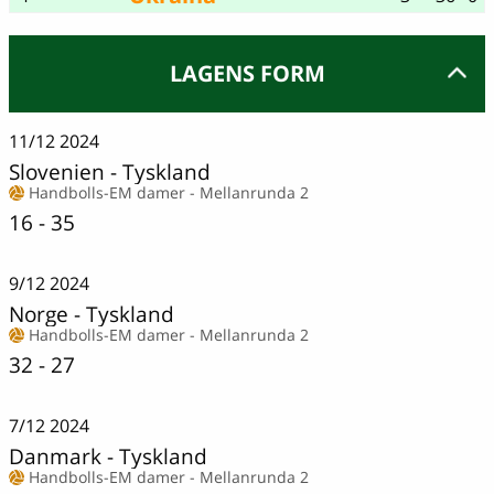
LAGENS FORM
11/12
2024
Slovenien
-
Tyskland
Handbolls-EM damer - Mellanrunda 2
16 - 35
9/12
2024
Norge
-
Tyskland
Handbolls-EM damer - Mellanrunda 2
32 - 27
7/12
2024
Danmark
-
Tyskland
Handbolls-EM damer - Mellanrunda 2