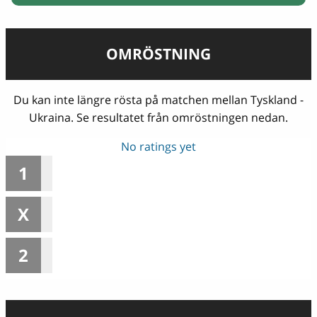
OMRÖSTNING
Du kan inte längre rösta på matchen mellan Tyskland -
Ukraina. Se resultatet från omröstningen nedan.
No ratings yet
1
X
2