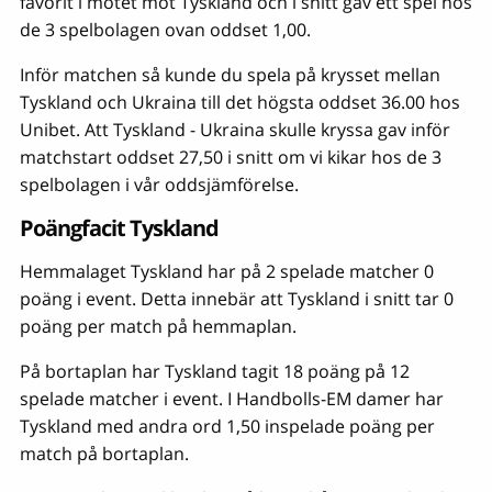
favorit i mötet mot Tyskland och i snitt gav ett spel hos
de 3 spelbolagen ovan oddset 1,00.
Inför matchen så kunde du spela på krysset mellan
Tyskland och Ukraina till det högsta oddset 36.00 hos
Unibet. Att Tyskland - Ukraina skulle kryssa gav inför
matchstart oddset 27,50 i snitt om vi kikar hos de 3
spelbolagen i vår oddsjämförelse.
Poängfacit Tyskland
Hemmalaget Tyskland har på 2 spelade matcher 0
poäng i event. Detta innebär att Tyskland i snitt tar 0
poäng per match på hemmaplan.
På bortaplan har Tyskland tagit 18 poäng på 12
spelade matcher i event. I Handbolls-EM damer har
Tyskland med andra ord 1,50 inspelade poäng per
match på bortaplan.