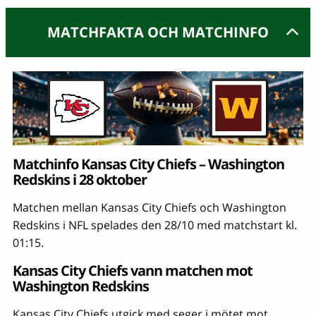
MATCHFAKTA OCH MATCHINFO
Matchinfo Kansas City Chiefs – Washington
Redskins i 28 oktober
Matchen mellan Kansas City Chiefs och Washington
Redskins i NFL spelades den 28/10 med matchstart kl.
01:15.
Kansas City Chiefs vann matchen mot
Washington Redskins
Kansas City Chiefs utgick med seger i mötet mot