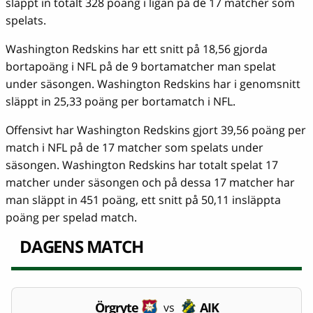
släppt in totalt 328 poäng i ligan på de 17 matcher som
spelats.
Washington Redskins har ett snitt på 18,56 gjorda
bortapoäng i NFL på de 9 bortamatcher man spelat
under säsongen. Washington Redskins har i genomsnitt
släppt in 25,33 poäng per bortamatch i NFL.
Offensivt har Washington Redskins gjort 39,56 poäng per
match i NFL på de 17 matcher som spelats under
säsongen. Washington Redskins har totalt spelat 17
matcher under säsongen och på dessa 17 matcher har
man släppt in 451 poäng, ett snitt på 50,11 insläppta
poäng per spelad match.
DAGENS MATCH
Örgryte
AIK
vs