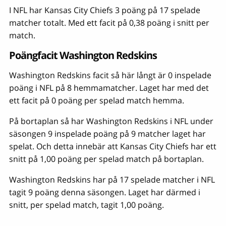
I NFL har Kansas City Chiefs 3 poäng på 17 spelade
matcher totalt. Med ett facit på 0,38 poäng i snitt per
match.
Poängfacit Washington Redskins
Washington Redskins facit så här långt är 0 inspelade
poäng i NFL på 8 hemmamatcher. Laget har med det
ett facit på 0 poäng per spelad match hemma.
På bortaplan så har Washington Redskins i NFL under
säsongen 9 inspelade poäng på 9 matcher laget har
spelat. Och detta innebär att Kansas City Chiefs har ett
snitt på 1,00 poäng per spelad match på bortaplan.
Washington Redskins har på 17 spelade matcher i NFL
tagit 9 poäng denna säsongen. Laget har därmed i
snitt, per spelad match, tagit 1,00 poäng.