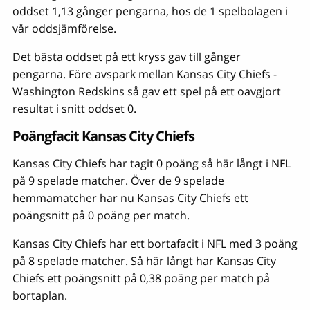
oddset 1,13 gånger pengarna, hos de 1 spelbolagen i
vår oddsjämförelse.
Det bästa oddset på ett kryss gav till gånger
pengarna. Före avspark mellan Kansas City Chiefs -
Washington Redskins så gav ett spel på ett oavgjort
resultat i snitt oddset 0.
Poängfacit Kansas City Chiefs
Kansas City Chiefs har tagit 0 poäng så här långt i NFL
på 9 spelade matcher. Över de 9 spelade
hemmamatcher har nu Kansas City Chiefs ett
poängsnitt på 0 poäng per match.
Kansas City Chiefs har ett bortafacit i NFL med 3 poäng
på 8 spelade matcher. Så här långt har Kansas City
Chiefs ett poängsnitt på 0,38 poäng per match på
bortaplan.