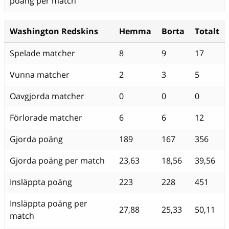
poäng per match
Washington Redskins
Hemma
Borta
Totalt
Spelade matcher
8
9
17
Vunna matcher
2
3
5
Oavgjorda matcher
0
0
0
Förlorade matcher
6
6
12
Gjorda poäng
189
167
356
Gjorda poäng per match
23,63
18,56
39,56
Insläppta poäng
223
228
451
Insläppta poäng per
27,88
25,33
50,11
match