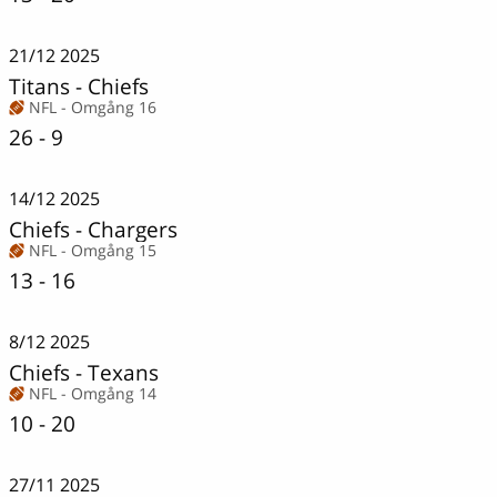
21/12
2025
Titans
-
Chiefs
NFL - Omgång 16
26 - 9
14/12
2025
Chiefs
-
Chargers
NFL - Omgång 15
13 - 16
8/12
2025
Chiefs
-
Texans
NFL - Omgång 14
10 - 20
27/11
2025