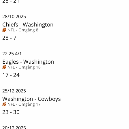
28 - 21
28/10
2025
Chiefs
-
Washington
NFL - Omgång 8
28 - 7
22:25
4/1
Eagles
-
Washington
NFL - Omgång 18
17 - 24
25/12
2025
Washington
-
Cowboys
NFL - Omgång 17
23 - 30
20/12
2025