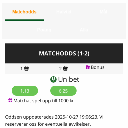
Matchodds
Halvtid
Mål
Poäng
Alla
MATCHODDS (1-2)
Bonus
1
2
Unibet
1.13
6.25
Matchat spel upp till 1000 kr
Oddsen uppdaterades 2025-10-27 19:06:23. Vi
reserverar oss för eventuella avvikelser.