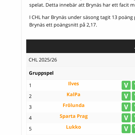
spelat. Detta innebär att Brynäs har ett facit
I CHL har Brynäs under säsong tagit 13 poäng 
Brynäs ett poängsnitt på 2,17.
CHL 2025/26
Gruppspel
Ilves
1
KalPa
2
Frölunda
3
Sparta Prag
4
Lukko
5