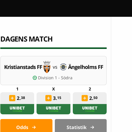
DAGENS MATCH
Kristianstads FF
Ängelholms FF
vs
Division 1 - Södra
2.
3.
2.
38
15
50
Odds
Statistik