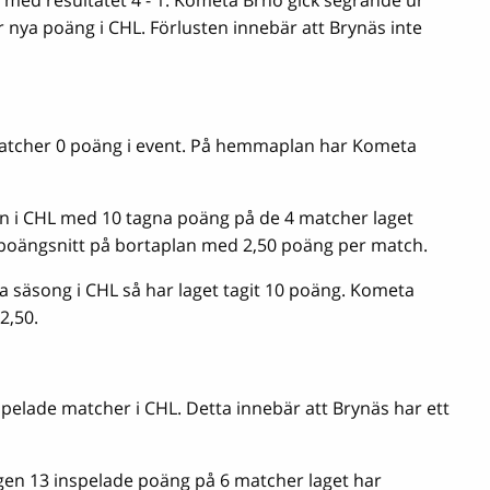
r nya poäng i CHL. Förlusten innebär att Brynäs inte
tcher 0 poäng i event. På hemmaplan har Kometa
n i CHL med 10 tagna poäng på de 4 matcher laget
t poängsnitt på bortaplan med 2,50 poäng per match.
 säsong i CHL så har laget tagit 10 poäng. Kometa
2,50.
spelade matcher i CHL. Detta innebär att Brynäs har ett
gen 13 inspelade poäng på 6 matcher laget har