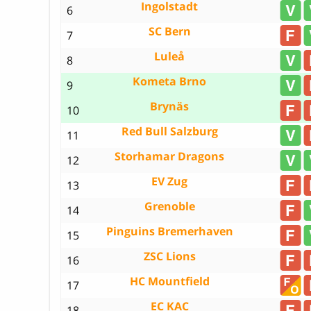
Ingolstadt
6
SC Bern
7
Luleå
8
Kometa Brno
9
Brynäs
10
Red Bull Salzburg
11
Storhamar Dragons
12
EV Zug
13
Grenoble
14
Pinguins Bremerhaven
15
ZSC Lions
16
HC Mountfield
17
EC KAC
18