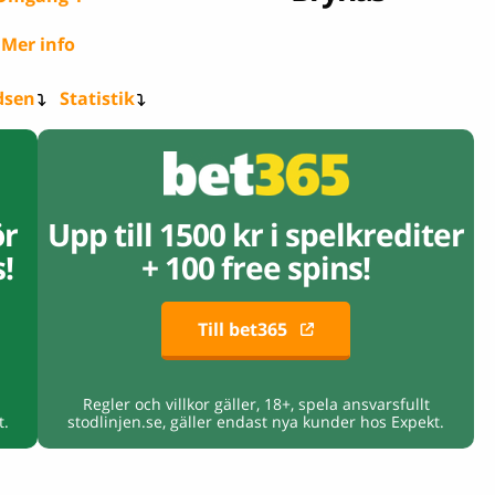
Mer info
dsen
Statistik
ör
Upp till 1500 kr i spelkrediter
!
+ 100 free spins!
Till bet365
Regler och villkor gäller, 18+, spela ansvarsfullt
t.
stodlinjen.se, gäller endast nya kunder hos Expekt.