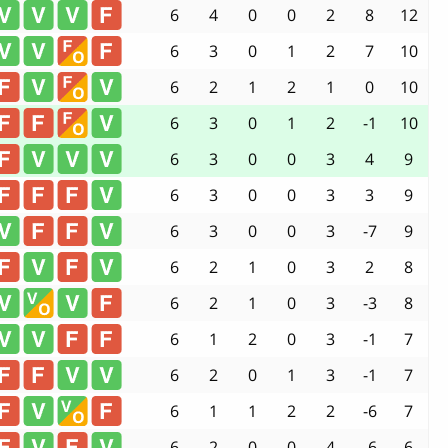
6
4
0
0
2
8
12
6
3
0
1
2
7
10
6
2
1
2
1
0
10
6
3
0
1
2
-1
10
6
3
0
0
3
4
9
6
3
0
0
3
3
9
6
3
0
0
3
-7
9
6
2
1
0
3
2
8
6
2
1
0
3
-3
8
6
1
2
0
3
-1
7
6
2
0
1
3
-1
7
6
1
1
2
2
-6
7
6
2
0
0
4
-6
6