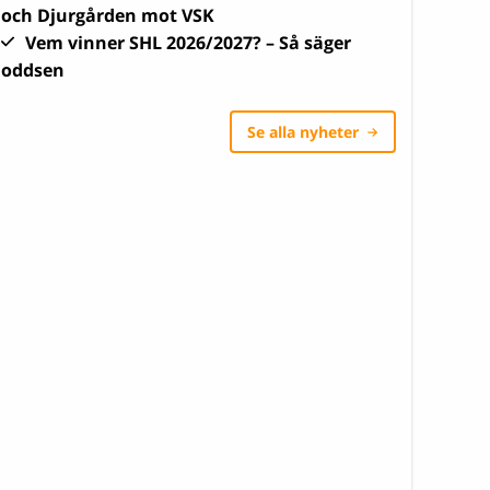
och Djurgården mot VSK
Vem vinner SHL 2026/2027? – Så säger
oddsen
Se alla nyheter