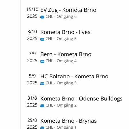
EV Zug
-
Kometa Brno
15/10
2025
CHL - Omgång 6
Kometa Brno
-
Ilves
8/10
2025
CHL - Omgång 5
Bern
-
Kometa Brno
7/9
2025
CHL - Omgång 4
HC Bolzano
-
Kometa Brno
5/9
2025
CHL - Omgång 3
Kometa Brno
-
Odense Bulldogs
31/8
2025
CHL - Omgång 2
Kometa Brno
-
Brynäs
29/8
2025
CHL - Omgång 1