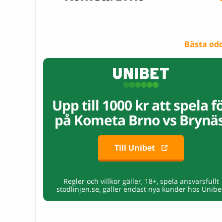
Bästa od
Upp till 1000 kr att spela f
på
Kometa Brno vs Brynäs
Till Unibet
Regler och villkor gäller, 18+, spela ansvarsfullt
stodlinjen.se, gäller endast nya kunder hos Unibe