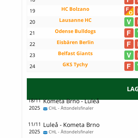
HC Bolzano
19
Lausanne HC
20
Odense Bulldogs
21
Eisbären Berlin
22
Belfast Giants
23
GKS Tychy
24
LA
Kometa Brno
-
Luleå
18/11
2025
CHL - Åttondelsfinaler
Luleå
-
Kometa Brno
11/11
2025
CHL - Åttondelsfinaler