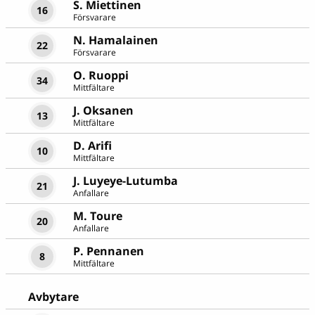
S. Miettinen
16
Försvarare
N. Hamalainen
22
Försvarare
O. Ruoppi
34
Mittfältare
J. Oksanen
13
Mittfältare
D. Arifi
10
Mittfältare
J. Luyeye-Lutumba
21
Anfallare
M. Toure
20
Anfallare
P. Pennanen
8
Mittfältare
Avbytare