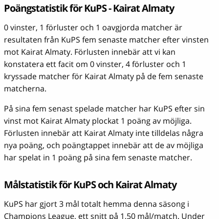
Poängstatistik för KuPS - Kairat Almaty
0 vinster, 1 förluster och 1 oavgjorda matcher är
resultaten från KuPS fem senaste matcher efter vinsten
mot Kairat Almaty. Förlusten innebär att vi kan
konstatera ett facit om 0 vinster, 4 förluster och 1
kryssade matcher för Kairat Almaty på de fem senaste
matcherna.
På sina fem senast spelade matcher har KuPS efter sin
vinst mot Kairat Almaty plockat 1 poäng av möjliga.
Förlusten innebär att Kairat Almaty inte tilldelas några
nya poäng, och poängtappet innebär att de av möjliga
har spelat in 1 poäng på sina fem senaste matcher.
Målstatistik för KuPS och Kairat Almaty
KuPS har gjort 3 mål totalt hemma denna säsong i
Champions League, ett snitt på 1,50 mål/match. Under