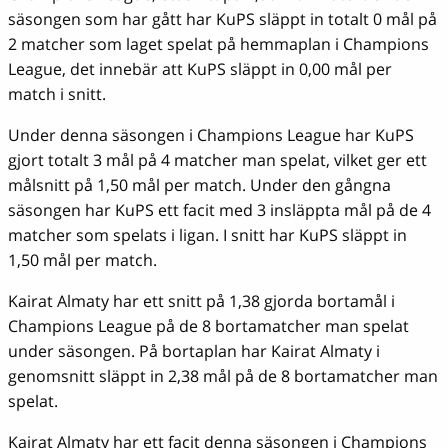
säsongen som har gått har KuPS släppt in totalt 0 mål på
2 matcher som laget spelat på hemmaplan i Champions
League, det innebär att KuPS släppt in 0,00 mål per
match i snitt.
Under denna säsongen i Champions League har KuPS
gjort totalt 3 mål på 4 matcher man spelat, vilket ger ett
målsnitt på 1,50 mål per match. Under den gångna
säsongen har KuPS ett facit med 3 insläppta mål på de 4
matcher som spelats i ligan. I snitt har KuPS släppt in
1,50 mål per match.
Kairat Almaty har ett snitt på 1,38 gjorda bortamål i
Champions League på de 8 bortamatcher man spelat
under säsongen. På bortaplan har Kairat Almaty i
genomsnitt släppt in 2,38 mål på de 8 bortamatcher man
spelat.
Kairat Almaty har ett facit denna säsongen i Champions