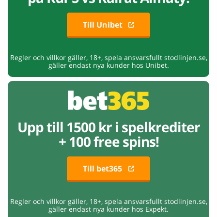
Till Unibet
Regler och villkor gäller, 18+, spela ansvarsfullt stodlinjen.se,
gäller endast nya kunder hos Unibet.
Upp till 1500 kr i spelkrediter
+ 100 free spins!
Till bet365
Regler och villkor gäller, 18+, spela ansvarsfullt stodlinjen.se,
gäller endast nya kunder hos Expekt.