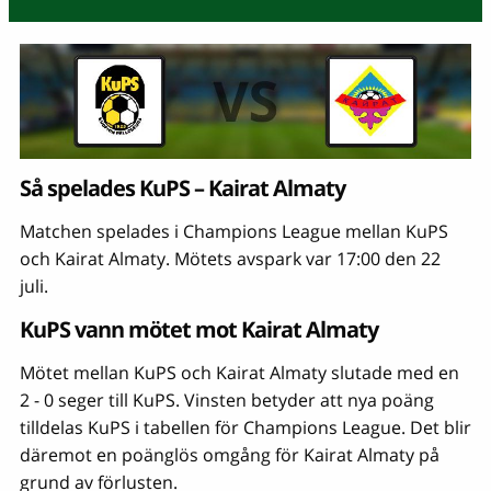
Så spelades KuPS – Kairat Almaty
Matchen spelades i Champions League mellan KuPS
och Kairat Almaty. Mötets avspark var 17:00 den 22
juli.
KuPS vann mötet mot Kairat Almaty
Mötet mellan KuPS och Kairat Almaty slutade med en
2 - 0 seger till KuPS. Vinsten betyder att nya poäng
tilldelas KuPS i tabellen för Champions League. Det blir
däremot en poänglös omgång för Kairat Almaty på
grund av förlusten.