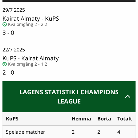
29/7
2025
Kairat Almaty
-
KuPS
Kvalomgång 2 - 2:2
3 - 0
22/7
2025
KuPS
-
Kairat Almaty
Kvalomgång 2 - 1:2
2 - 0
LAGENS STATISTIK I CHAMPIONS
LEAGUE
KuPS
Hemma
Borta
Totalt
Spelade matcher
2
2
4