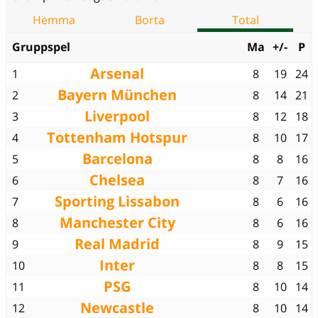
Hemma
Borta
Total
Gruppspel
Ma
+/-
P
Arsenal
1
8
19
24
Bayern München
2
8
14
21
Liverpool
3
8
12
18
Tottenham Hotspur
4
8
10
17
Barcelona
5
8
8
16
Chelsea
6
8
7
16
Sporting Lissabon
7
8
6
16
Manchester City
8
8
6
16
Real Madrid
9
8
9
15
Inter
10
8
8
15
PSG
11
8
10
14
Newcastle
12
8
10
14