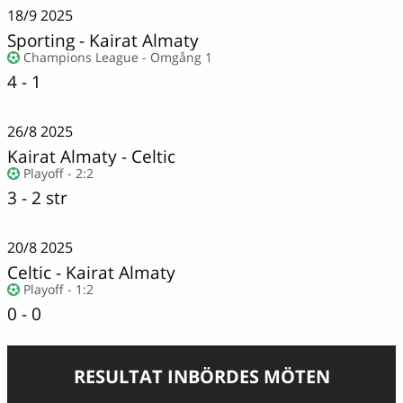
18/9
2025
Sporting
-
Kairat Almaty
Champions League - Omgång 1
4 - 1
26/8
2025
Kairat Almaty
-
Celtic
Playoff - 2:2
3 - 2 str
20/8
2025
Celtic
-
Kairat Almaty
Playoff - 1:2
0 - 0
RESULTAT INBÖRDES MÖTEN