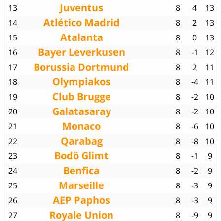
Juventus
13
8
4
13
Atlético Madrid
14
8
2
13
Atalanta
15
8
0
13
Bayer Leverkusen
16
8
-1
12
Borussia Dortmund
17
8
2
11
Olympiakos
18
8
-4
11
Club Brugge
19
8
-2
10
Galatasaray
20
8
-2
10
Monaco
21
8
-6
10
Qarabag
22
8
-8
10
Bodö Glimt
23
8
-1
9
Benfica
24
8
-2
9
Marseille
25
8
-3
9
AEP Paphos
26
8
-3
9
Royale Union
27
8
-9
9