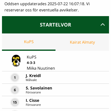
Oddsen uppdaterades 2025-07-22 16:07:18. Vi
reserverar oss för eventuella avvikelser.
STARTELVOR
KuPS
Kairat Almaty
KuPS
4-3-3
Miika Nuutinen
J. Kreidl
1
Målvakt
S. Savolainen
6
Försvarare
I. Cisse
15
Försvarare