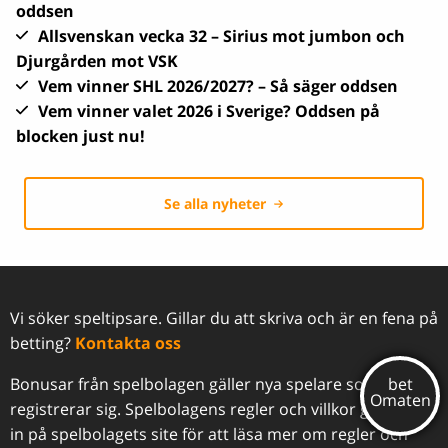
oddsen
Allsvenskan vecka 32 – Sirius mot jumbon och
Djurgården mot VSK
Vem vinner SHL 2026/2027? – Så säger oddsen
Vem vinner valet 2026 i Sverige? Oddsen på
blocken just nu!
Se alla nyheter
Vi söker speltipsare. Gillar du att skriva och är en fena på
betting?
Kontakta oss
Bonusar från spelbolagen gäller nya spelare som
registrerar sig. Spelbolagens regler och villkor gäller. Gå
in på spelbolagets site för att läsa mer om regler och