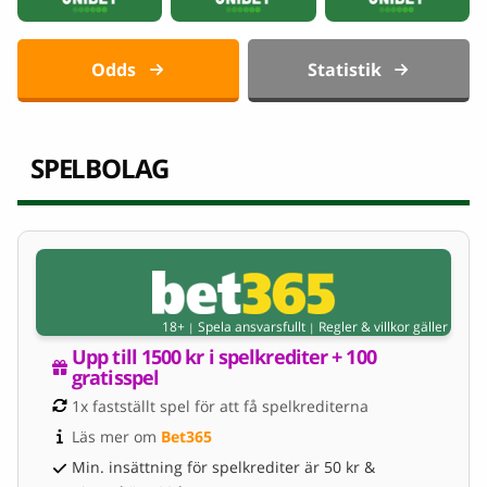
Odds
Statistik
SPELBOLAG
18+
Spela ansvarsfullt
Regler & villkor gäller
|
|
Upp till 1500 kr i spelkrediter + 100 
gratisspel
1x fastställt spel för att få spelkrediterna
Läs mer om 
Bet365
Min. insättning för spelkrediter är 50 kr &