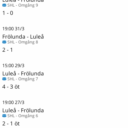
SHL - Omgång 9
1 - 0
19:00
31/3
Frölunda
-
Luleå
SHL - Omgång 8
2 - 1
15:00
29/3
Luleå
-
Frölunda
SHL - Omgång 7
4 - 3 öt
19:00
27/3
Luleå
-
Frölunda
SHL - Omgång 6
2 - 1 öt