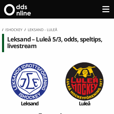
/
ISHOCKEY
/
LEKSAND - LULEÅ
Leksand – Luleå 5/3, odds, speltips,
livestream
Leksand
Luleå