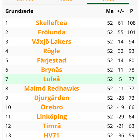
Grundserie
Ma
+/-
P
Skellefteå
1
52
61
108
Frölunda
2
52
55
101
Växjö Lakers
3
52
14
94
Rögle
4
52
32
93
Färjestad
5
52
14
80
Brynäs
6
52
11
78
Luleå
7
52
5
77
Malmö Redhawks
8
52
-11
77
Djurgården
9
52
-28
73
Örebro
10
52
-19
66
Linköping
11
52
-29
64
Timrå
12
52
-21
63
HV71
13
52
-36
59