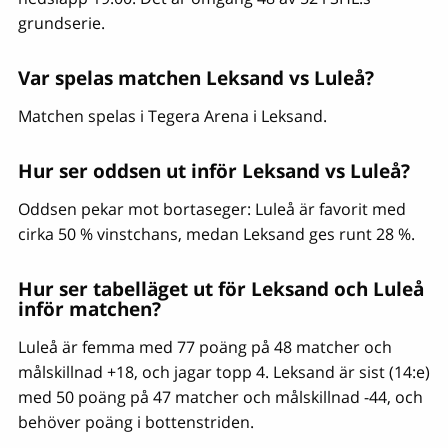
grundserie.
Var spelas matchen Leksand vs Luleå?
Matchen spelas i Tegera Arena i Leksand.
Hur ser oddsen ut inför Leksand vs Luleå?
Oddsen pekar mot bortaseger: Luleå är favorit med
cirka 50 % vinstchans, medan Leksand ges runt 28 %.
Hur ser tabelläget ut för Leksand och Luleå
inför matchen?
Luleå är femma med 77 poäng på 48 matcher och
målskillnad +18, och jagar topp 4. Leksand är sist (14:e)
med 50 poäng på 47 matcher och målskillnad -44, och
behöver poäng i bottenstriden.