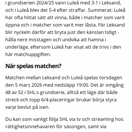
i grundserien 2024/25 vann Luleå med 3-1 i Leksand,
och i Luleå blev det 5-4 efter straffar. Summerat: Luleå
har ofta hittat sätt att vinna, både i matcher som varit
öppna och i matcher som varit mer låsta. För Leksand
blir nyckeln därför att bryta just den känslan tidigt -
hålla nere misstagen och undvika att hamna i
underläge, eftersom Luleå har visat att de trivs i den
här matchuppgiften.
När spelas matchen?
Matchen mellan Leksand och Luleå spelas torsdagen
den 5 mars 2026 med nedsläpp 19:00. Det är omgång
48 av 52 i SHL:s grundserie, alltså ett läge där både
streck och topp 6/4-placeringar brukar börja styra
varje beslut på isen.
Du kan som vanligt följa SHL via tv och streaming hos
rättighetsinnehavaren för säsongen, samt via