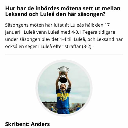
Hur har de inbördes mötena sett ut mellan
Leksand och Luleå den här säsongen?
Säsongens möten har lutat åt Luleås håll: den 17
januari i Luleå vann Luleå med 4-0, i Tegera tidigare
under säsongen blev det 1-4 till Luleå, och Leksand har
också en seger i Luleå efter straffar (3-2).
Skribent:
Anders