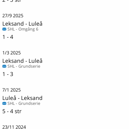
27/9
2025
Leksand
-
Luleå
SHL - Omgång 6
1 - 4
1/3
2025
Leksand
-
Luleå
SHL - Grundserie
1 - 3
7/1
2025
Luleå
-
Leksand
SHL - Grundserie
5 - 4 str
23/11
2024