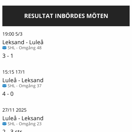
RESULTAT INBÖRDES MÖTEN
19:00
5/3
Leksand
-
Luleå
SHL - Omgång 48
3 - 1
15:15
17/1
Luleå
-
Leksand
SHL - Omgång 37
4 - 0
27/11
2025
Luleå
-
Leksand
SHL - Omgång 23
2 - 3 str