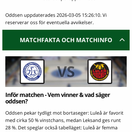
Oddsen uppdaterades 2026-03-05 15:26:10. Vi
reserverar oss för eventuella avvikelser.
MATCHFAKTA OCH MATCHINFO
Inför matchen - Vem vinner & vad säger
oddsen?
Oddsen pekar tydligt mot bortaseger: Luleå är favorit
med cirka 50 % vinstchans, medan Leksand ges runt
28 %. Det speglar också tabelläget: Luleå är femma