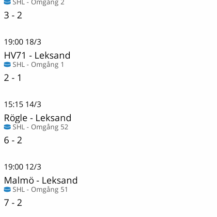
SHL - Omgång 2
3 - 2
19:00
18/3
HV71
-
Leksand
SHL - Omgång 1
2 - 1
15:15
14/3
Rögle
-
Leksand
SHL - Omgång 52
6 - 2
19:00
12/3
Malmö
-
Leksand
SHL - Omgång 51
7 - 2