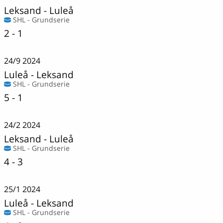
Leksand
-
Luleå
SHL - Grundserie
2 - 1
24/9
2024
Luleå
-
Leksand
SHL - Grundserie
5 - 1
24/2
2024
Leksand
-
Luleå
SHL - Grundserie
4 - 3
25/1
2024
Luleå
-
Leksand
SHL - Grundserie