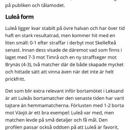
på publiken och tålamodet.
Luleå form
Luleå ligger kvar stabilt på övre halvan och har över tid
haft en stark resultatrad, men kommer hit med en
liten smäll: 0-1 efter straffar i derbyt mot Skellefteå
senast. Innan dess visade de däremot vad som finns i
laget med 7-3 mot Timrå och en ny straffseger mot
Brynäs (4-3), två matcher där de både skapade mycket
och hittade sätt att vinna även när det inte är helt
prickfritt.
Det som blir extra relevant inför bortamötet i Leksand
är att Luleås bortamatcher den senaste tiden har varit
tajtare än hemmamatcherna. Förlusten med 1-2 borta
mot Växjö är ett bra exempel: Luleå var med, men
matchen levde på små detaljer och få mål. Den
profilen passar också oddsen på att Luleå är favorit,