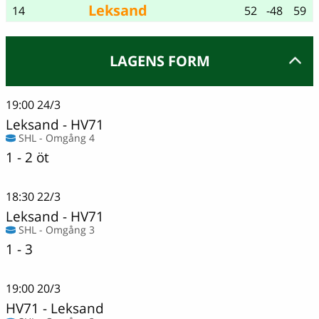
Leksand
14
52
-48
59
LAGENS FORM
19:00
24/3
Leksand
-
HV71
SHL - Omgång 4
1 - 2 öt
18:30
22/3
Leksand
-
HV71
SHL - Omgång 3
1 - 3
19:00
20/3
HV71
-
Leksand