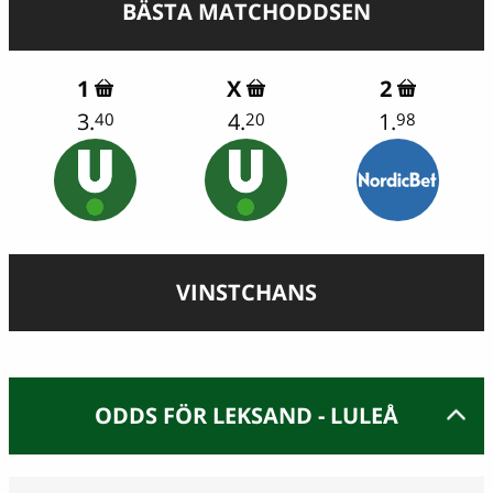
BÄSTA MATCHODDSEN
1
X
2
3.
4.
1.
40
20
98
VINSTCHANS
ODDS FÖR LEKSAND - LULEÅ