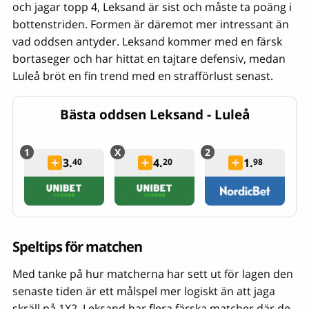
och jagar topp 4, Leksand är sist och måste ta poäng i
bottenstriden. Formen är däremot mer intressant än
vad oddsen antyder. Leksand kommer med en färsk
bortaseger och har hittat en tajtare defensiv, medan
Luleå bröt en fin trend med en strafförlust senast.
Bästa oddsen Leksand - Luleå
3.
4.
1.
40
20
98
Speltips för matchen
Med tanke på hur matcherna har sett ut för lagen den
senaste tiden är ett målspel mer logiskt än att jaga
skräll på 1X2. Leksand har flera färska matcher där de