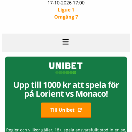
17-10-2026 17:00
Ligue 1
Omgång 7
Upp till 1000 kr att spela för
på
Lorient vs Monaco!
Till Unibet
Regler och villkor gäller, 18+, spela ansvarsfullt stodlinjen.se,