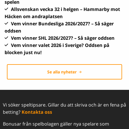
spelen
Allsvenskan vecka 32 i helgen – Hammarby mot
Häcken om andraplatsen
Vem vinner Bundesliga 2026/2027? – Så säger
oddsen
Vem vinner SHL 2026/2027? – Så säger oddsen
Vem vinner valet 2026 i Sverige? Oddsen på
blocken just nu!
Se alla nyheter
Vi söker speltipsare. Gillar du att skriva och är en fena på
betting?
Kontakta oss
Bonusar från spelbolagen gäller nya spelare som