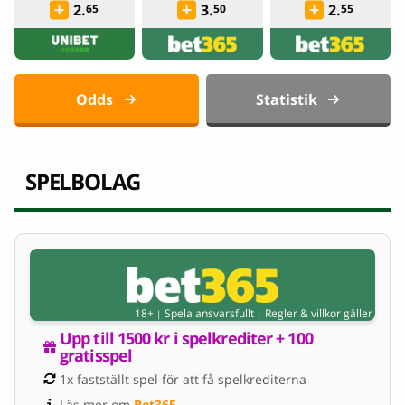
2.
3.
2.
65
50
55
Odds
Statistik
SPELBOLAG
18+
Spela ansvarsfullt
Regler & villkor gäller
|
|
Upp till 1500 kr i spelkrediter + 100 
gratisspel
1x fastställt spel för att få spelkrediterna
Läs mer om 
Bet365