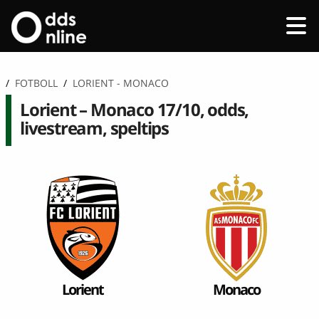
/
FOTBOLL
/
LORIENT - MONACO
Lorient – Monaco 17/10, odds,
livestream, speltips
Lorient
Monaco