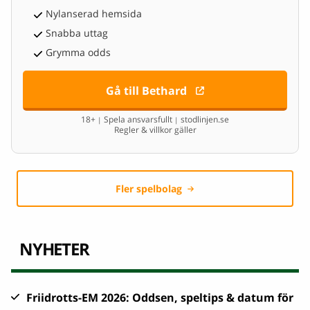
Nylanserad hemsida
Snabba uttag
Grymma odds
Gå till Bethard
18+
Spela ansvarsfullt
stodlinjen.se
|
|
Regler & villkor gäller
Fler spelbolag
NYHETER
Friidrotts-EM 2026: Oddsen, speltips & datum för